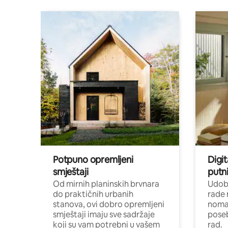
Potpuno opremljeni
Digit
smještaji
putni
Od mirnih planinskih brvnara
Udoba
do praktičnih urbanih
rade 
stanova, ovi dobro opremljeni
nomad
smještaji imaju sve sadržaje
poseb
koji su vam potrebni u vašem
rad.