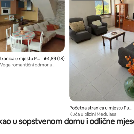
 od 5, recenzija: 9
tranica u mjestu Par
prosječna ocjena 4,89 od 5, recenzija: 18
4,89 (18)
Río
 Vega romantični odmor u
Početna stranica u mjestu Pue
nte de Domingo Flórez
Kuća u blizini Medulasa
ao u sopstvenom domu i odlične mjes