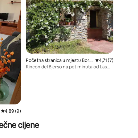
Početna stranica u mjestu Borr
prosječna ocjena 4,71
4,71 (7)
enes
Rincon del Bjerso na pet minuta od Las
Medulasa.
prosječna ocjena 4,89 od 5, recenzija: 9
4,89 (9)
ečne cijene