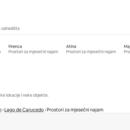
a odredišta
Firenca
Atina
Ma
m
Prostori za mjesečni najam
Prostori za mjesečni najam
Pro
e lokacije i neke objekte.
n
Lago de Carucedo
Prostori za mjesečni najam