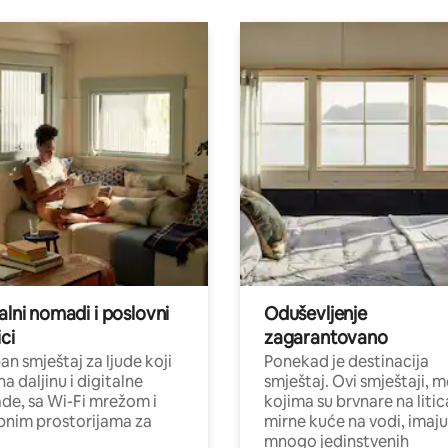
alni nomadi i poslovni
Oduševljenje
ci
zagarantovano
n smještaj za ljude koji
Ponekad je destinacija
na daljinu i digitalne
smještaj. Ovi smještaji, 
e, sa Wi-Fi mrežom i
kojima su brvnare na liti
nim prostorijama za
mirne kuće na vodi, imaju
mnogo jedinstvenih