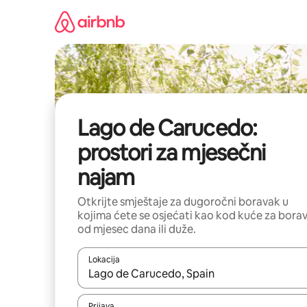
Pređi
na
sadržaj
Lago de Carucedo:
prostori za mjesečni
najam
Otkrijte smještaje za dugoročni boravak u
kojima ćete se osjećati kao kod kuće za bora
od mjesec dana ili duže.
Lokacija
Kad su rezultati dostupni, možete da se krećete kr
Prijava