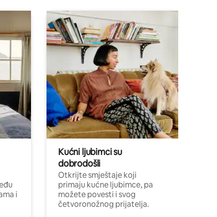
Kućni ljubimci su
dobrodošli
Otkrijte smještaje koji
među
primaju kućne ljubimce, pa
cama i
možete povesti i svog
četvoronožnog prijatelja.