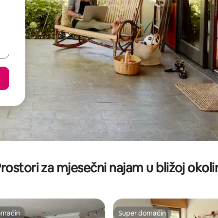
rostori za mjesečni najam u bližoj okoli
omaćin
Super domaćin
omaćin
Super domaćin