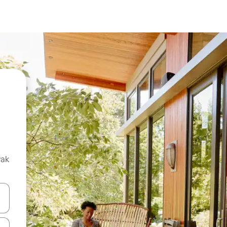
vak
oz njih pomoću strelica nagore i nadolje, kao i da ih istražujte dodirom