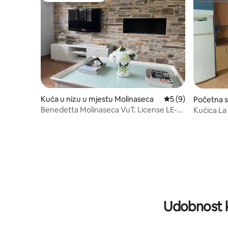
Kuća u nizu u mjestu Molinaseca
prosječna ocjena 5
5 (9)
Početna s
adela del 
Benedetta Molinaseca VuT. License LE-
Kućica La
744
Bjerzu
Udobnost k