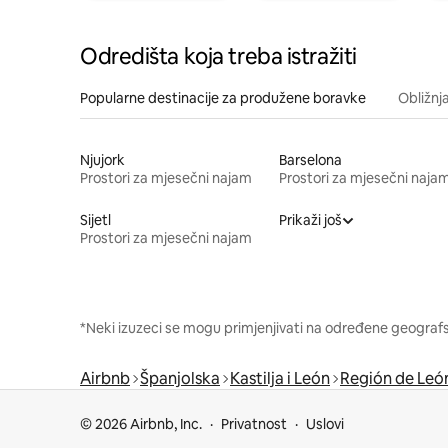
Odredišta koja treba istražiti
Popularne destinacije za produžene boravke
Obližnj
Njujork
Barselona
Prostori za mjesečni najam
Prostori za mjesečni naja
Sijetl
Prikaži još
Prostori za mjesečni najam
*Neki izuzeci se mogu primjenjivati na određene geografsk
Airbnb
Španjolska
Kastilja i León
Región de Leó
© 2026 Airbnb, Inc.
Privatnost
Uslovi