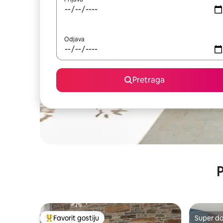
Odjava
Pretraga
P
Favorit gostiju
Super d
Glavni favorit gostiju
Super d