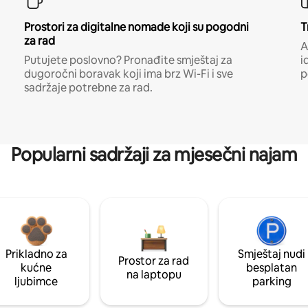
Prostori za digitalne nomade koji su pogodni
T
za rad
A
Putujete poslovno? Pronađite smještaj za
i
dugoročni boravak koji ima brz Wi-Fi i sve
p
sadržaje potrebne za rad.
Popularni sadržaji za mjesečni najam
Prikladno za
Smještaj nudi
Prostor za rad
kućne
besplatan
na laptopu
ljubimce
parking