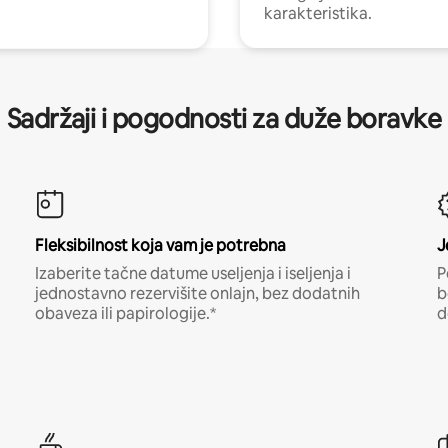
karakteristika.
Sadržaji i pogodnosti za duže boravke
Fleksibilnost koja vam je potrebna
J
Izaberite tačne datume useljenja i iseljenja i
P
jednostavno rezervišite onlajn, bez dodatnih
b
obaveza ili papirologije.*
d