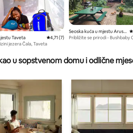
Seoska kuća u mjestu Arush
p
a
Približite se prirodi - B
jestu Taveta
prosječna ocjena 4,71 od 5, recenzija: 7
4,71 (7)
zini jezera Čala, Taveta
d 5, recenzija: 25
ao u sopstvenom domu i odlične mjes