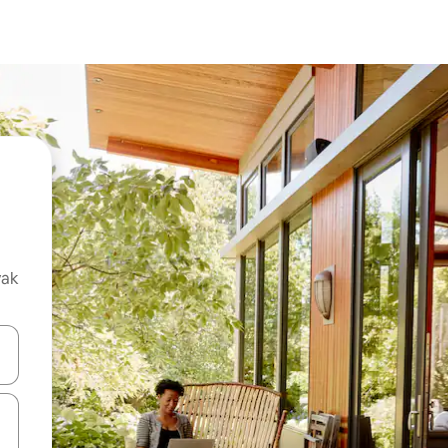
vak
oz njih pomoću strelica nagore i nadolje, kao i da ih istražujte dodirom