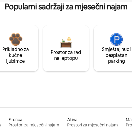
Popularni sadržaji za mjesečni najam
Prikladno za
Smještaj nudi
Prostor za rad
kućne
besplatan
na laptopu
ljubimce
parking
Firenca
Atina
Ma
m
Prostori za mjesečni najam
Prostori za mjesečni najam
Pro