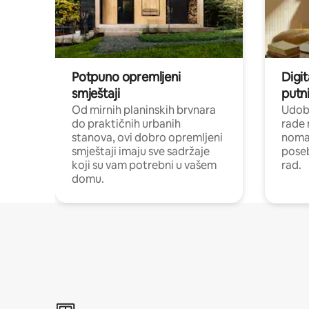
Potpuno opremljeni
Digit
smještaji
putni
Od mirnih planinskih brvnara
Udoba
do praktičnih urbanih
rade 
stanova, ovi dobro opremljeni
nomad
smještaji imaju sve sadržaje
poseb
koji su vam potrebni u vašem
rad.
domu.