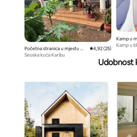
Kamp u m
Kamp u bli
Početna stranica u mjestu Mo
prosječna ocjena 4,92 o
4,92 (25)
shi Urban
Seoska kuća Karibu
Udobnost k