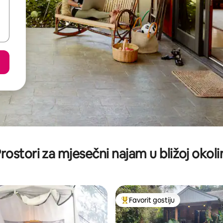
rostori za mjesečni najam u bližoj okoli
Favorit gostiju
Glavni favorit gostiju