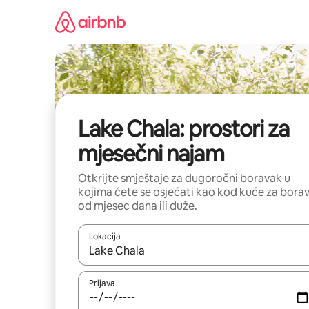
Pređi
na
sadržaj
Lake Chala: prostori za
mjesečni najam
Otkrijte smještaje za dugoročni boravak u
kojima ćete se osjećati kao kod kuće za bora
od mjesec dana ili duže.
Lokacija
Kad su rezultati dostupni, možete da se krećete kr
Prijava