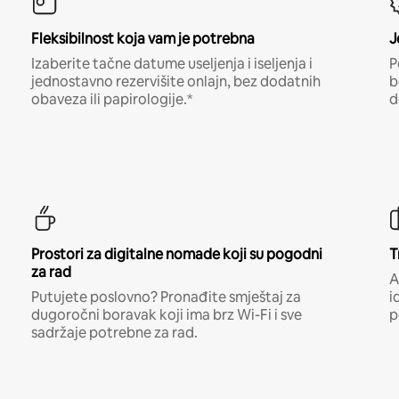
Fleksibilnost koja vam je potrebna
J
Izaberite tačne datume useljenja i iseljenja i
P
jednostavno rezervišite onlajn, bez dodatnih
b
obaveza ili papirologije.*
d
Prostori za digitalne nomade koji su pogodni
T
za rad
A
Putujete poslovno? Pronađite smještaj za
i
dugoročni boravak koji ima brz Wi-Fi i sve
p
sadržaje potrebne za rad.