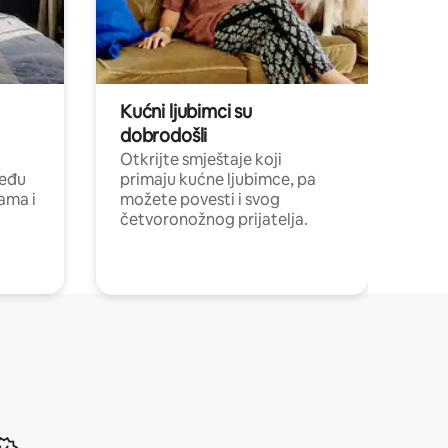
Kućni ljubimci su
dobrodošli
Otkrijte smještaje koji
među
primaju kućne ljubimce, pa
cama i
možete povesti i svog
četvoronožnog prijatelja.