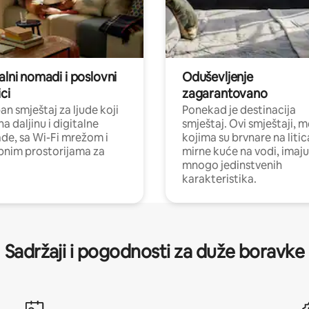
alni nomadi i poslovni
Oduševljenje
ci
zagarantovano
n smještaj za ljude koji
Ponekad je destinacija
na daljinu i digitalne
smještaj. Ovi smještaji, 
e, sa Wi-Fi mrežom i
kojima su brvnare na liti
nim prostorijama za
mirne kuće na vodi, imaju
mnogo jedinstvenih
karakteristika.
Sadržaji i pogodnosti za duže boravke