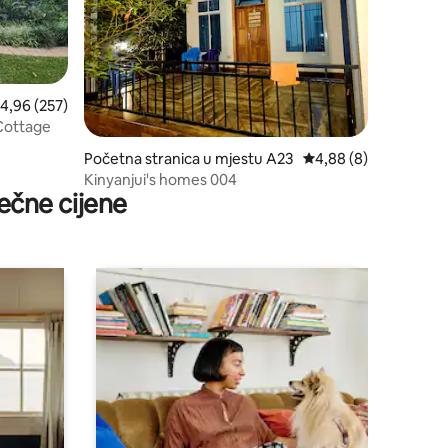
rosječna ocjena 4,96 od 5, recenzija: 257
4,96 (257)
ushbaby Cottage
Početna stranica u mjestu A23
prosječna ocjena 4,88
4,88 (8)
Kinyanjui's homes 004
ečne cijene