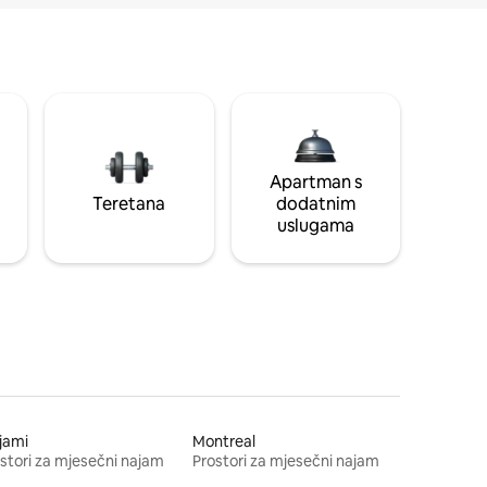
Apartman s
Teretana
dodatnim
uslugama
jami
Montreal
stori za mjesečni najam
Prostori za mjesečni najam