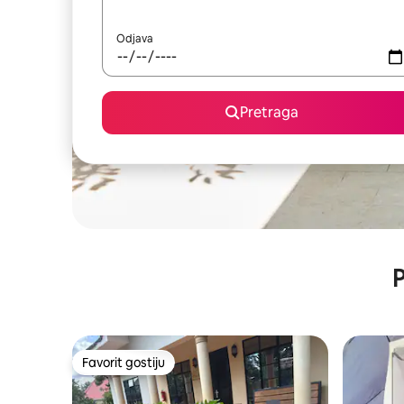
Odjava
Pretraga
P
Favorit gostiju
Favorit gostiju