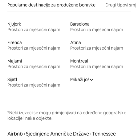
Popularne destinacije za produžene boravke
Drugi tipovi smj
Njujork
Barselona
Prostori za mjesečni najam
Prostori za mjesečni najam
Firenca
Atina
Prostori za mjesečni najam
Prostori za mjesečni najam
Majami
Montreal
Prostori za mjesečni najam
Prostori za mjesečni najam
Sijetl
Prikaži još
Prostori za mjesečni najam
*Neki izuzeci se mogu primjenjivati na određene geografske
lokacije i neke objekte.
Airbnb
Sjedinjene Američke Države
Tennessee