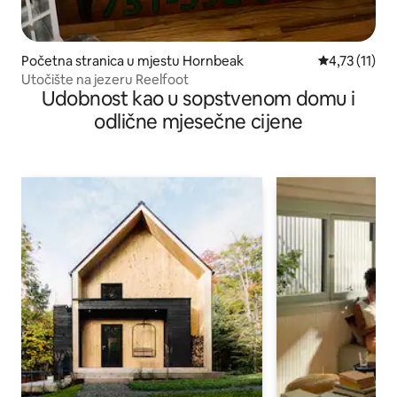
Početna stranica u mjestu Hornbeak
prosječna ocj
4,73 (11)
Utočište na jezeru Reelfoot
Udobnost kao u sopstvenom domu i
odlične mjesečne cijene