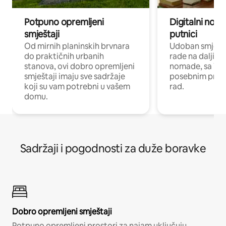
Potpuno opremljeni
Digitalni noma
smještaji
putnici
Od mirnih planinskih brvnara
Udoban smještaj
do praktičnih urbanih
rade na daljinu 
stanova, ovi dobro opremljeni
nomade, sa Wi-
smještaji imaju sve sadržaje
posebnim prost
koji su vam potrebni u vašem
rad.
domu.
Sadržaji i pogodnosti za duže boravke
Dobro opremljeni smještaji
Potpuno opremljeni prostori za najam uključuju