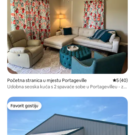
Početna stranica u mjestu Portageville
prosječna o
5 (40)
Udobna seoska kuća s 2 spavaće sobe u Portagevilleu - za
4 osobe
Favorit gostiju
Favorit gostiju