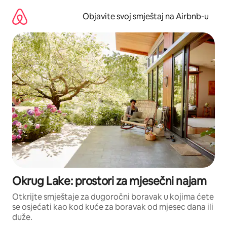
Pređi
na
Objavite svoj smještaj na Airbnb-u
sadržaj
Okrug Lake: prostori za mjesečni najam
Otkrijte smještaje za dugoročni boravak u kojima ćete
se osjećati kao kod kuće za boravak od mjesec dana ili
duže.