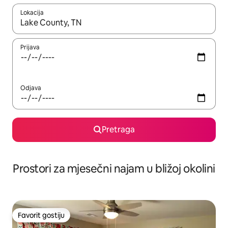
Lokacija
Kad su rezultati dostupni, možete da se krećete kroz njih pomoću 
Prijava
Odjava
Pretraga
Prostori za mjesečni najam u bližoj okolini
Favorit gostiju
Favorit gostiju