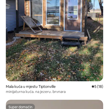
Mala kuća u mjestu Tiptonville
prosječna 
5 (18)
minijaturna kuća. na jezeru. brvnara
Super domaćin