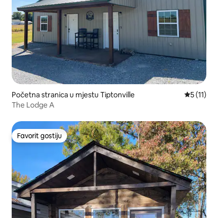
Početna stranica u mjestu Tiptonville
prosječna 
5 (11)
The Lodge A
Favorit gostiju
Favorit gostiju