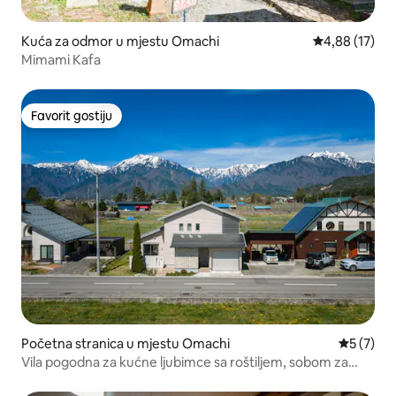
Kuća za odmor u mjestu Omachi
prosječna ocje
4,88 (17)
Mimami Kafa
Favorit gostiju
Favorit gostiju
Početna stranica u mjestu Omachi
prosječna
5 (7)
Vila pogodna za kućne ljubimce sa roštiljem, sobom za
filmove i pogledom na Alpe