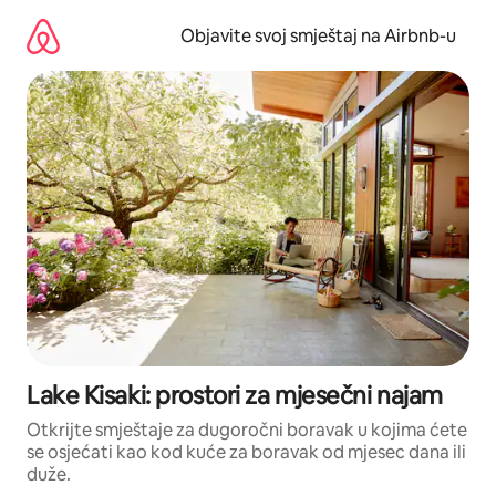
Pređi
na
Objavite svoj smještaj na Airbnb-u
sadržaj
Lake Kisaki: prostori za mjesečni najam
Otkrijte smještaje za dugoročni boravak u kojima ćete
se osjećati kao kod kuće za boravak od mjesec dana ili
duže.