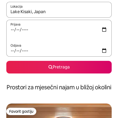
Lokacija
Kad su rezultati dostupni, možete da se krećete kroz njih pomoću 
Prijava
Odjava
Pretraga
Prostori za mjesečni najam u bližoj okolini
Favorit gostiju
Favorit gostiju