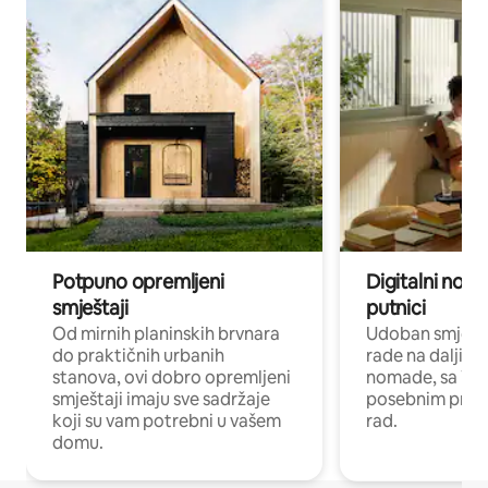
Potpuno opremljeni
Digitalni noma
smještaji
putnici
Od mirnih planinskih brvnara
Udoban smještaj
do praktičnih urbanih
rade na daljinu 
stanova, ovi dobro opremljeni
nomade, sa Wi-
smještaji imaju sve sadržaje
posebnim prost
koji su vam potrebni u vašem
rad.
domu.