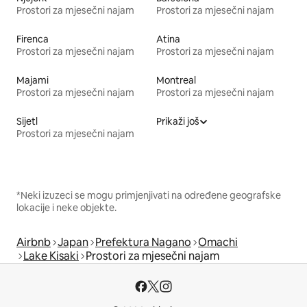
Prostori za mjesečni najam
Prostori za mjesečni najam
Firenca
Atina
Prostori za mjesečni najam
Prostori za mjesečni najam
Majami
Montreal
Prostori za mjesečni najam
Prostori za mjesečni najam
Sijetl
Prikaži još
Prostori za mjesečni najam
*Neki izuzeci se mogu primjenjivati na određene geografske
lokacije i neke objekte.
Airbnb
Japan
Prefektura Nagano
Omachi
Lake Kisaki
Prostori za mjesečni najam