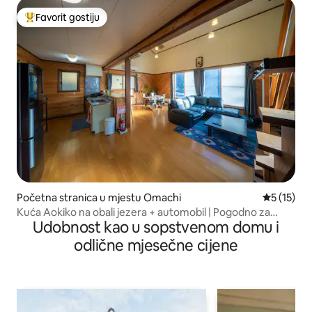
Favorit gostiju
Glavni favorit gostiju
Početna stranica u mjestu Omachi
prosječna 
5 (15)
Kuća Aokiko na obali jezera + automobil | Pogodno za
Udobnost kao u sopstvenom domu i
kućne ljubimce
odlične mjesečne cijene