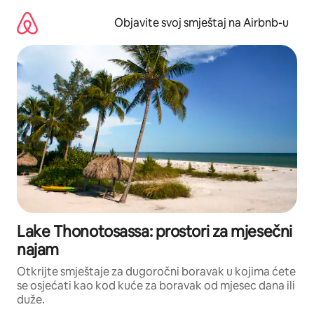
Pređi
na
Objavite svoj smještaj na Airbnb-u
sadržaj
Lake Thonotosassa: prostori za mjesečni
najam
Otkrijte smještaje za dugoročni boravak u kojima ćete
se osjećati kao kod kuće za boravak od mjesec dana ili
duže.