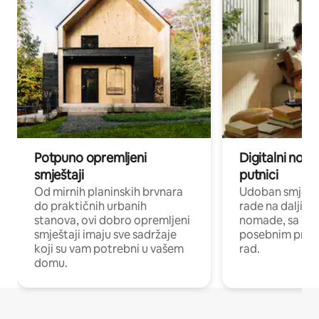
Potpuno opremljeni
Digitalni noma
smještaji
putnici
Od mirnih planinskih brvnara
Udoban smještaj
do praktičnih urbanih
rade na daljinu 
stanova, ovi dobro opremljeni
nomade, sa Wi-
smještaji imaju sve sadržaje
posebnim prost
koji su vam potrebni u vašem
rad.
domu.