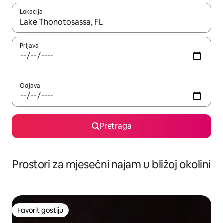
Lokacija
Kad su rezultati dostupni, možete da se krećete kroz njih pomoću 
Prijava
Odjava
Pretraga
Prostori za mjesečni najam u bližoj okolini
Favorit gostiju
Favorit gostiju