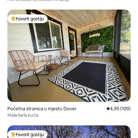
Favorit gostiju
Glavni favorit gostiju
Početna stranica u mjestu Dover
prosječna ocjen
4,95 (109)
Mala bela kuća
Favorit gostiju
Glavni favorit gostiju