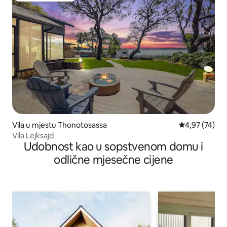
Vila u mjestu Thonotosassa
prosječna ocje
4,97 (74)
Vila Lejksajd
Udobnost kao u sopstvenom domu i
odlične mjesečne cijene