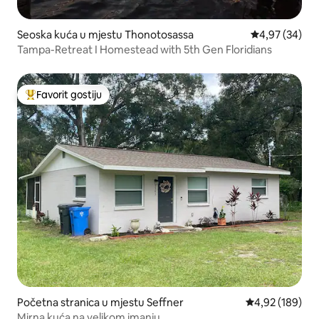
Seoska kuća u mjestu Thonotosassa
prosječna ocje
4,97 (34)
Tampa-Retreat I Homestead with 5th Gen Floridians
Favorit gostiju
Glavni favorit gostiju
Početna stranica u mjestu Seffner
prosječna ocjen
4,92 (189)
Mirna kuća na velikom imanju