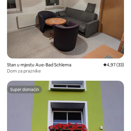
Stan u mjestu Aue-Bad Schlema
prosječna ocje
4,97 (33)
Dom za praznike
Super domaćin
Super domaćin