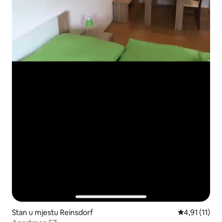
Stan u mjestu Reinsdorf
prosječna ocj
4,91 (11)