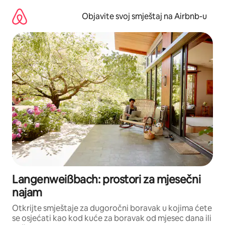
Pređi
na
Objavite svoj smještaj na Airbnb-u
sadržaj
Langenweißbach: prostori za mjesečni
najam
Otkrijte smještaje za dugoročni boravak u kojima ćete
se osjećati kao kod kuće za boravak od mjesec dana ili