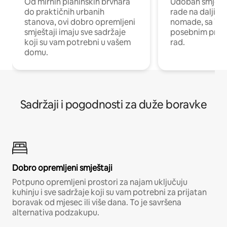
Od mirnih planinskih brvnara
Udoban smještaj
do praktičnih urbanih
rade na daljinu 
stanova, ovi dobro opremljeni
nomade, sa Wi-
smještaji imaju sve sadržaje
posebnim prost
koji su vam potrebni u vašem
rad.
domu.
Sadržaji i pogodnosti za duže boravke
Dobro opremljeni smještaji
Potpuno opremljeni prostori za najam uključuju
kuhinju i sve sadržaje koji su vam potrebni za prijatan
boravak od mjesec ili više dana. To je savršena
alternativa podzakupu.