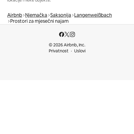
lokacije i neke objekte.
Airbnb
Njemačka
Saksonija
Langenweißbach
Prostori za mjesečni najam
© 2026 Airbnb, Inc.
Privatnost
Uslovi