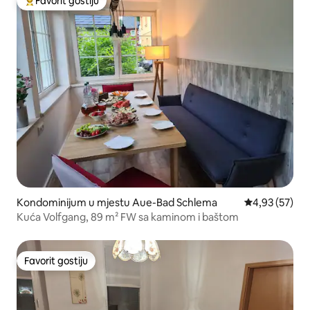
Favorit gostiju
Glavni favorit gostiju
Kondominijum u mjestu Aue-Bad Schlema
prosječna ocje
4,93 (57)
Kuća Volfgang, 89 m² FW sa kaminom i baštom
Favorit gostiju
Favorit gostiju