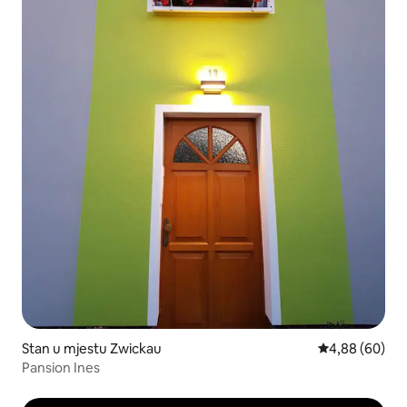
Stan u mjestu Zwickau
prosječna ocje
4,88 (60)
Pansion Ines