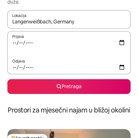
duže.
Lokacija
Kad su rezultati dostupni, možete da se krećete kroz njih pomoću 
Prijava
Odjava
Pretraga
Prostori za mjesečni najam u bližoj okolini