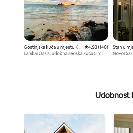
Gostinjska kuća u mjestu Kai
prosječna ocjena 4,93 od
4,93 (140)
Stan u mj
lua
Lanikai Oasis, udobna seoska kuća 5 min.
Novo! Šar
do plaže Lanikai
Udobnost k