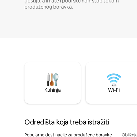
gostiju, a imate i podršku non-stop tokom
produženog boravka.
Kuhinja
Wi-Fi
Odredišta koja treba istražiti
Popularne destinacije za produžene boravke
Obližnj