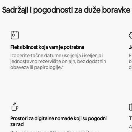
Sadržaji i pogodnosti za duže boravke
Fleksibilnost koja vam je potrebna
J
Izaberite tačne datume useljenja i iseljenja i
P
jednostavno rezervišite onlajn, bez dodatnih
b
obaveza ili papirologije.*
d
Prostori za digitalne nomade koji su pogodni
T
za rad
A