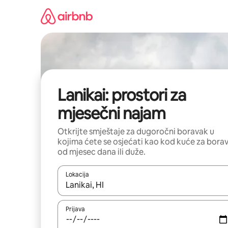
Pređi
na
sadržaj
Lanikai: prostori za
mjesečni najam
Otkrijte smještaje za dugoročni boravak u
kojima ćete se osjećati kao kod kuće za bora
od mjesec dana ili duže.
Lokacija
Kad su rezultati dostupni, možete da se krećete kr
Prijava