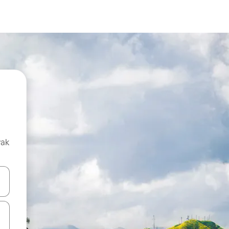
vak
oz njih pomoću strelica nagore i nadolje, kao i da ih istražujte dodirom