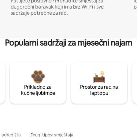
Putujete poslovno? Pronađite smještaj za
i
dugoročni boravak koji ima brz Wi-Fi i sve
p
sadržaje potrebne za rad.
Popularni sadržaji za mjesečni najam
Prikladno za
Prostor za rad na
kućne ljubimce
laptopu
a odredišta
Drugi tipovi smještaja