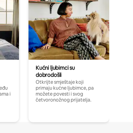
Kućni ljubimci su
dobrodošli
Otkrijte smještaje koji
među
primaju kućne ljubimce, pa
cama i
možete povesti i svog
četvoronožnog prijatelja.