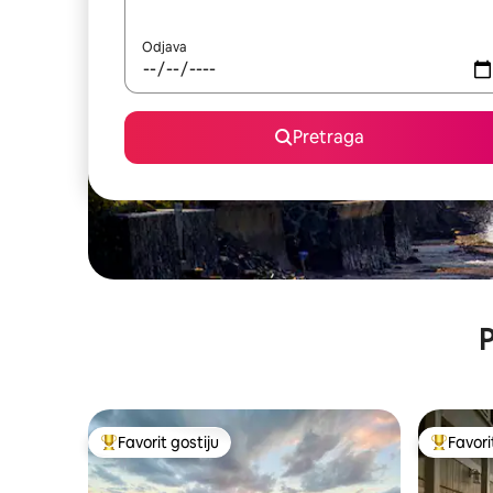
Odjava
Pretraga
P
Favorit gostiju
Favori
Glavni favorit gostiju
Glavni fa