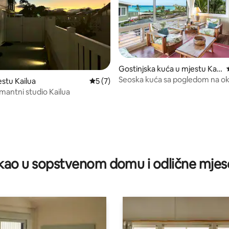
Gostinjska kuća u mjestu Kail
ua
Seoska kuća sa pogledom na o
 5, recenzija: 140
estu Kailua
prosječna ocjena 5 od 5, recenzija: 7
5 (7)
Laniki
mantni studio Kailua
ao u sopstvenom domu i odlične mjes