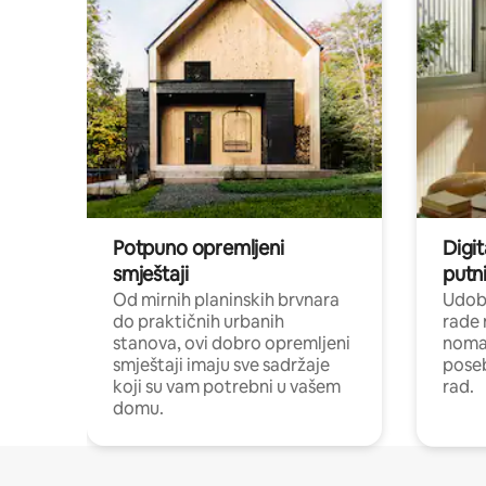
Potpuno opremljeni
Digit
smještaji
putni
Od mirnih planinskih brvnara
Udoba
do praktičnih urbanih
rade 
stanova, ovi dobro opremljeni
nomad
smještaji imaju sve sadržaje
poseb
koji su vam potrebni u vašem
rad.
domu.