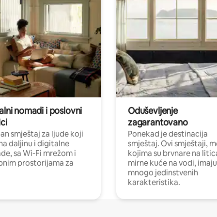
alni nomadi i poslovni
Oduševljenje
ci
zagarantovano
n smještaj za ljude koji
Ponekad je destinacija
na daljinu i digitalne
smještaj. Ovi smještaji, 
e, sa Wi-Fi mrežom i
kojima su brvnare na liti
nim prostorijama za
mirne kuće na vodi, imaju
mnogo jedinstvenih
karakteristika.