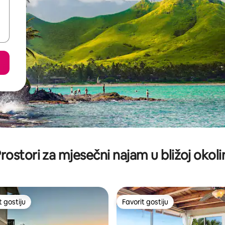
rostori za mjesečni najam u bližoj okoli
t gostiju
Favorit gostiju
vorit gostiju
Favorit gostiju