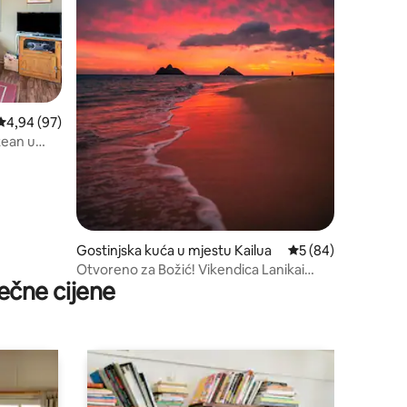
prosječna ocjena 4,94 od 5, recenzija: 97
4,94 (97)
kean u
Gostinjska kuća u mjestu Kailua
prosječna ocjena 5 
5 (84)
Otvoreno za Božić! Vikendica Lanikai
ečne cijene
Plumeria Beach