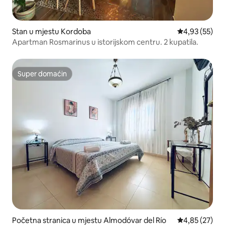
Stan u mjestu Kordoba
prosječna ocje
4,93 (55)
Apartman Rosmarinus u istorijskom centru. 2 kupatila.
Super domaćin
Super domaćin
Početna stranica u mjestu Almodóvar del Río
prosječna ocje
4,85 (27)