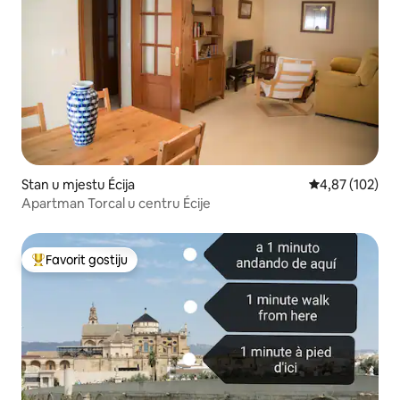
Stan u mjestu Écija
prosječna ocjen
4,87 (102)
Apartman Torcal u centru Écije
Favorit gostiju
Glavni favorit gostiju