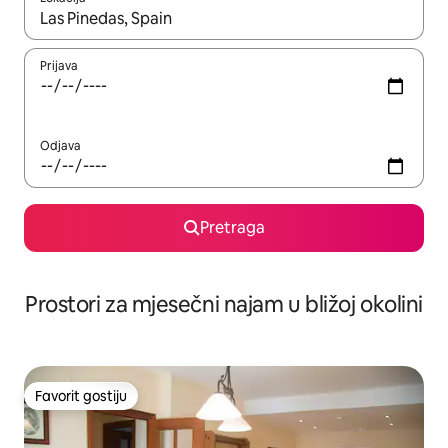
Kad su rezultati dostupni, možete da se krećete kroz njih pomoću 
Prijava
Odjava
Pretraga
Prostori za mjesečni najam u bližoj okolini
Favorit gostiju
Favorit gostiju