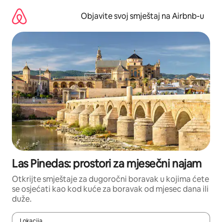
Pređi
na
Objavite svoj smještaj na Airbnb-u
sadržaj
Las Pinedas: prostori za mjesečni najam
Otkrijte smještaje za dugoročni boravak u kojima ćete
se osjećati kao kod kuće za boravak od mjesec dana ili
duže.
Lokacija