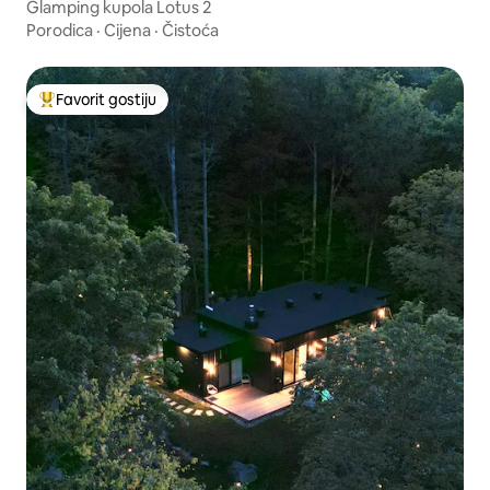
Glamping kupola Lotus 2
Porodica
·
Cijena
·
Čistoća
Favorit gostiju
Glavni favorit gostiju