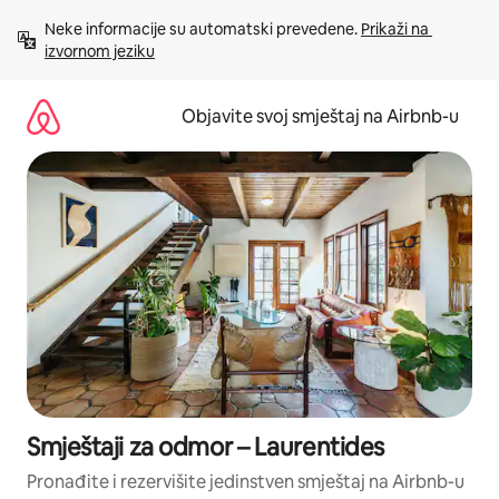
Pređi
Neke informacije su automatski prevedene. 
Prikaži na 
na
izvornom jeziku
sadržaj
Objavite svoj smještaj na Airbnb-u
Smještaji za odmor – Laurentides
Pronađite i rezervišite jedinstven smještaj na Airbnb-u