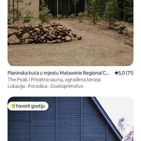
Planinska kuća u mjestu Matawinie Regional Cou
prosječna oc
5,0 (71)
nty Municipality
The Peak | Privatna sauna, ograđena terasa
Lokacija
·
Porodica
·
Gostoprimstvo
Favorit gostiju
Glavni favorit gostiju