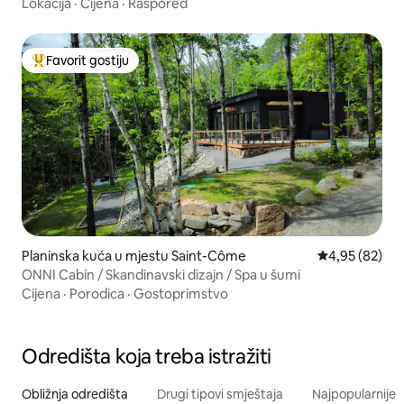
hidromasažnom kadom
Lokacija
·
Cijena
·
Raspored
Favorit gostiju
Glavni favorit gostiju
Planinska kuća u mjestu Saint-Côme
prosječna ocje
4,95 (82)
ONNI Cabin / Skandinavski dizajn / Spa u šumi
Cijena
·
Porodica
·
Gostoprimstvo
Odredišta koja treba istražiti
Obližnja odredišta
Drugi tipovi smještaja
Najpopularnije z