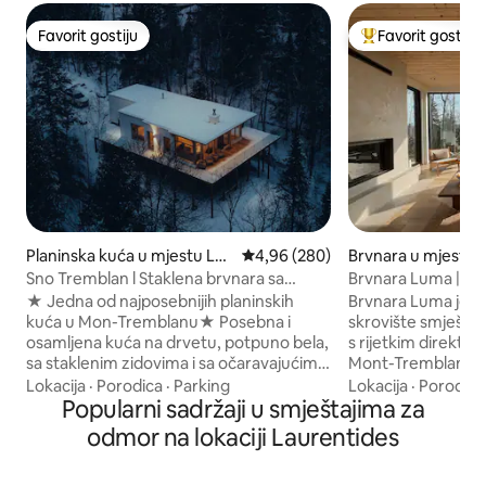
Favorit gostiju
Favorit gostiju
Favorit gostiju
Glavni favorit gost
Planinska kuća u mjestu La
prosječna ocjena 4,96 od 5, recen
4,96 (280)
Brvnara u mjestu 
Conception
tides Regional Co
Sno Tremblan l Staklena brvnara sa
Brvnara Luma | Pa
ipality
arhitektonskim detaljima, spa centrom i
planine | Tremblan
★ Jedna od najposebnijih planinskih
Brvnara Luma je m
pogledom #1
kuća u Mon-Tremblanu★ Posebna i
skrovište smješten
osamljena kuća na drvetu, potpuno bela,
s rijetkim direktn
sa staklenim zidovima i sa očaravajućim
Mont-Tremblanta i 
pogledom na planine Mon-Tremblana!
se protežu u dalji
Lokacija
·
Porodica
·
Parking
Lokacija
·
Porodica
Brvnara je veličanstveno zastakljen
Popularni sadržaji u smještajima za
kako bi se osigura
arhitektonski prostor koji kombinuje
brvnara nudi skrov
odmor na lokaciji Laurentides
prirodnu jednostavnost i savremeni
zaista možete da s
luksuz, 10 minuta od sela Mont-
predstavlja spoj di