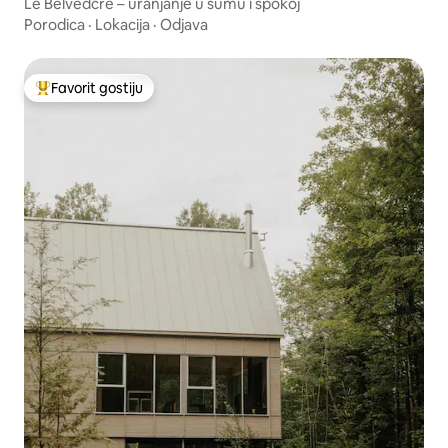
egional County Municipality
Le Belvédčre – uranjanje u šumu i spokoj
Porodica
·
Lokacija
·
Odjava
Favorit gostiju
Glavni favorit gostiju