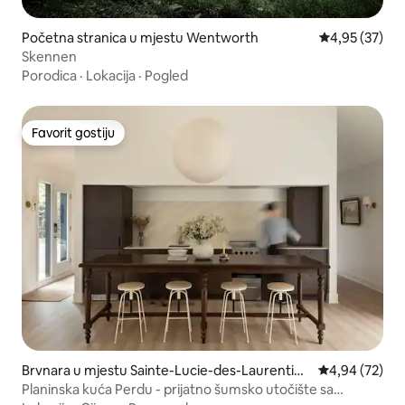
Početna stranica u mjestu Wentworth
prosječna ocje
4,95 (37)
Skennen
Porodica
·
Lokacija
·
Pogled
Favorit gostiju
Favorit gostiju
Brvnara u mjestu Sainte-Lucie-des-Laurentide
prosječna ocje
4,94 (72)
s
Planinska kuća Perdu - prijatno šumsko utočište sa