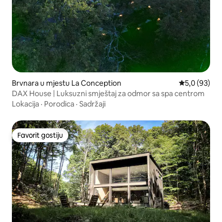
Brvnara u mjestu La Conception
prosječna ocj
5,0 (93)
DAX House | Luksuzni smještaj za odmor sa spa centrom
Lokacija
·
Porodica
·
Sadržaji
Favorit gostiju
Favorit gostiju