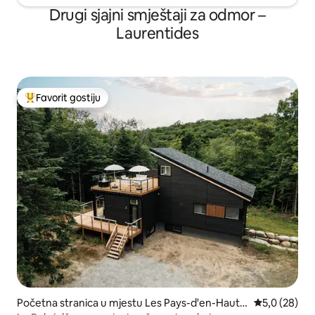
Drugi sjajni smještaji za odmor –
Laurentides
Favorit gostiju
Glavni favorit gostiju
Početna stranica u mjestu Les Pays-d'en-Haut R
prosječna ocj
5,0 (28)