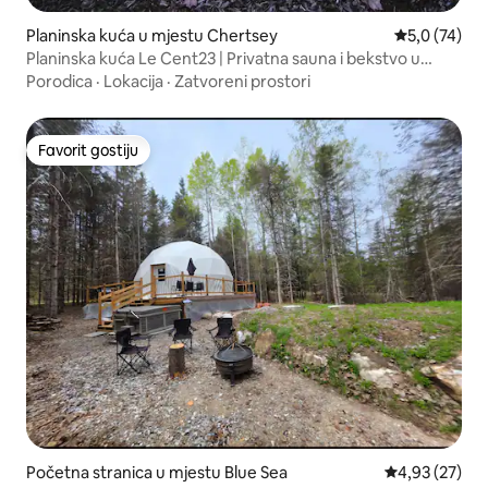
Planinska kuća u mjestu Chertsey
prosječna oc
5,0 (74)
Planinska kuća Le Cent23 | Privatna sauna i bekstvo u
prirodu
Porodica
·
Lokacija
·
Zatvoreni prostori
Favorit gostiju
Favorit gostiju
Početna stranica u mjestu Blue Sea
prosječna ocje
4,93 (27)