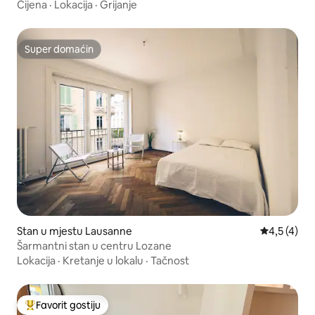
Cijena
·
Lokacija
·
Grijanje
Super domaćin
Super domaćin
Stan u mjestu Lausanne
prosječna o
4,5 (4)
Šarmantni stan u centru Lozane
Lokacija
·
Kretanje u lokalu
·
Tačnost
Favorit gostiju
Glavni favorit gostiju