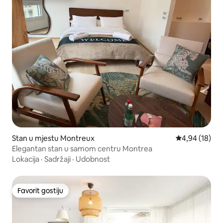
Stan u mjestu Montreux
prosječna ocje
4,94 (18)
Elegantan stan u samom centru Montrea
Lokacija
·
Sadržaji
·
Udobnost
Favorit gostiju
Favorit gostiju