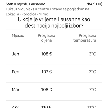
Stan u mjestu Lausanne
prosječna oc
4,9 (10)
Luksuzni dupleks u centru Lozane sa pogledom na
katedralu sa krova
Lokacija
·
Porodica
·
Mirno
U koje je vrijeme Lausanne kao
destinacija najbolji izbor?
Mjesec
Prosječna
Prosječna
cijena
temperatura
Jan
108 €
3°C
Feb
107 €
3°C
Mart
108 €
7°C
Apr
110 €
11°C