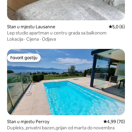
Stan u mjestu Lausanne
prosječna o
5,0 (6)
Lep studio apartman u centru grada sa balkonom
Lokacija
·
Cijena
·
Odjava
Favorit gostiju
Favorit gostiju
Stan u mjestu Perroy
prosječna ocje
4,99 (70)
Dupleks, privatni bazen,grijan od marta do novembra