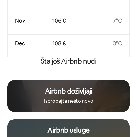
Nov
106 €
7°C
Dec
108 €
3°C
Šta još Airbnb nudi
Airbnb doživljaji
Isprobajte nešto novo
Airbnb usluge