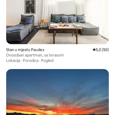
Stan u mjestu Paudex
prosječna ocj
5,0 (50)
Dvosoban apartman, sa terasom
Lokacija
·
Porodica
·
Pogled