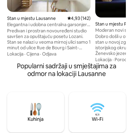
Stan u mjestu Lausanne
prosječna ocjena 4,93 od 5, rece
4,93 (142)
Stan u mjestu Pull
Elegantna i udobna centralna garsonjera
Moderan novi stan n
idealna za duži boravak
Predivan i prostran novouređeni studio
Dobro došli u ova
savršen za opuštajuću posetu Lozani.
stan u novoj zgradi
Stan se nalazi u veoma mirnoj ulici samo 1
istorijskog okruga. 
minut od ulice Rue de Bourg i Saint-
Ženevsko jezero j
François (restorani, barovi, prodavnice)
Lokacija
·
Cijena
·
Odjava
nekoliko minuta h
Na 2 minuta hoda od stana nalaze se tri
Lokacija
·
Porodica
Popularni sadržaji u smještajima za
kombinovati divan 
supermarketa (Coop, Aldi, Lidl). Sve
stan sa odličnom l
autobuske linije gradonačelnika i stanica
odmor na lokaciji Lausanne
udaljena samo dva
metroa Bessičres (m2) nalaze se na 2
autobusa, superma
minuta hoda i udaljene su samo 3 stanice
obzira na to da li d
do železničke stanice Lozane. Do
zadovoljstva, stan
železničke stanice možete da pešačite i
stanicu (4 minuta)
do železničke stanice u roku od 10
u Lozani ili oko 1
minuta.
Kuhinja
Wi-Fi