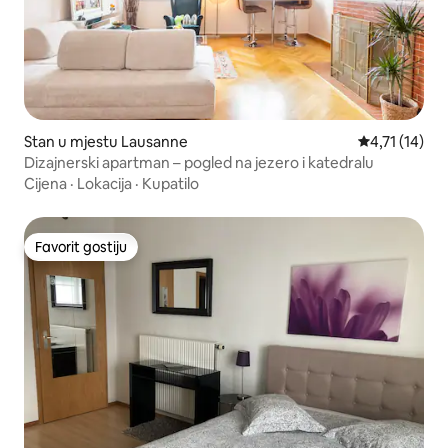
Stan u mjestu Lausanne
prosječna ocj
4,71 (14)
Dizajnerski apartman – pogled na jezero i katedralu
Cijena
·
Lokacija
·
Kupatilo
Favorit gostiju
Favorit gostiju