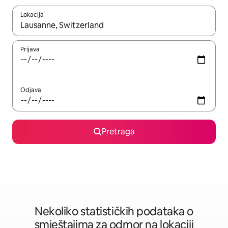
Lokacija
Kad su rezultati dostupni, možete da se krećete kroz njih pomoću 
Prijava
Odjava
Pretraga
Nekoliko statističkih podataka o
smještajima za odmor na lokaciji