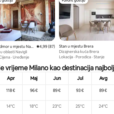
t gostiju
Favorit gostiju
vorit gostiju
Favorit gostiju
d 5, recenzija: 20
Stan u mjestu Brera
dmor u mjestu Navi
prosječna ocjena 4,99 od 5, recenzija: 87
4,99 (87)
Dizajnerska kuća Brera
 oblasti Navigli
Lokacija
·
Porodica
·
Stanje
Cijena
·
Uređenje
je vrijeme Milano kao destinacija najbolj
Apr
Maj
Jun
Jul
Avg
118 €
96 €
89 €
93 €
89 €
14°C
18°C
23°C
25°C
24°C