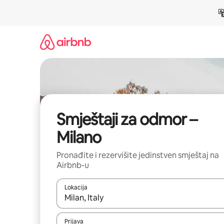
Pređi
na
sadržaj
Smještaji za odmor –
Milano
Pronađite i rezervišite jedinstven smještaj na
Airbnb-u
Lokacija
Kad su rezultati dostupni, možete da se krećete kr
Prijava