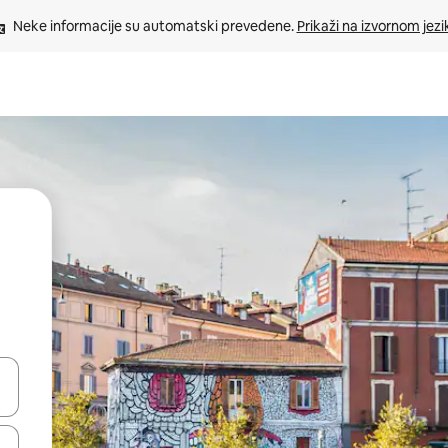
Neke informacije su automatski prevedene. 
Prikaži na izvornom jezi
oz njih pomoću strelica nagore i nadolje, kao i da ih istražujte dodirom