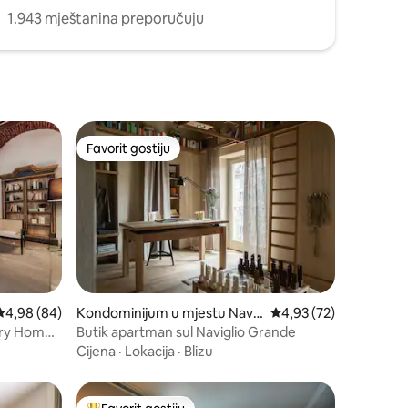
1.943 mještanina preporučuju
Favorit gostiju
Favorit gostiju
prosječna ocjena 4,98 od 5, recenzija: 84
4,98 (84)
Kondominijum u mjestu Navi
prosječna ocjena 4,93 
4,93 (72)
gli
ury Home
Butik apartman sul Naviglio Grande
Cijena
·
Lokacija
·
Blizu