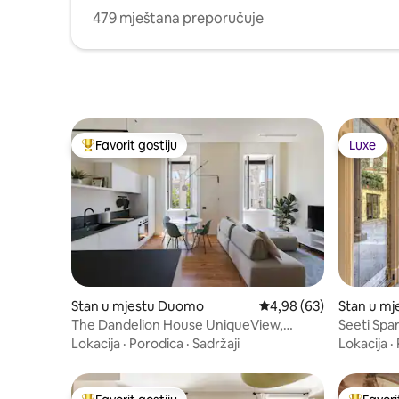
479 mještana preporučuje
Favorit gostiju
Luxe
Glavni favorit gostiju
Luxe
Stan u mjestu Duomo
prosječna ocjena 4,98 o
4,98 (63)
Stan u mj
The Dandelion House UniqueView,
Seeti Spa
Duomo district
Lokacija
·
Porodica
·
Sadržaji
Lokacija
·