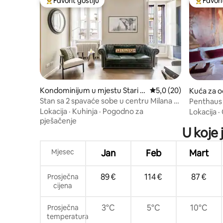
Favorit gostiju
Favori
Glavni favorit gostiju
Glavni fa
Kondominijum u mjestu Stari G
prosječna ocjena 5,0 o
5,0 (20)
Kuća za o
rad
gli
Stan sa 2 spavaće sobe u centru Milana •
Penthaus u
15 min do Duoma • Balkon
Lokacija
·
Kuhinja
·
Pogodno za
Lokacija
·
pješačenje
U koje 
Mjesec
Jan
Feb
Mart
89 €
114 €
87 €
Prosječna
cijena
3°C
5°C
10°C
Prosječna
temperatura