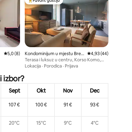
Favorit gostiju
Glavni favorit gostiju
prosječna ocjena 5,0 od 5, recenzija: 8
5,0 (8)
Kondominijum u mjestu Brer
prosječna ocjena 4,93 
4,93 (44)
a
Terasa i luksuz u centru, Korso Komo,
Garibaldi
Lokacija
·
Porodica
·
Prijava
i izbor?
Sept
Okt
Nov
Dec
107 €
100 €
91 €
93 €
20°C
15°C
9°C
4°C