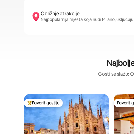
Obližnje atrakcije
Najpopularnija mjesta koja nudi Milano, uključuju
Najbolje
Gosti se slažu: O
Favorit gostiju
Favorit g
Glavni favorit gostiju
Favorit g