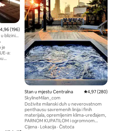
utočište 
Porodica
potpuno 
sto/radni
bioskopa
Daikin kl
rosječna ocjena 4,96 od 5, recenzija: 196
4,96 (196)
minuta h
blizini s
u blizini
u jedno
o
prijavlji
odmor u 
GUE-a:
nu
i
avremeni
so Como i
Stan u mjestu Centralna
prosječna ocjena 4,97 o
4,97 (280)
i spric.
SkylineMilan_com
Doživite milanski duh u neverovatnom
MANJE ILI
penthausu savremenih linija i finih
GO
materijala, opremljenim klima-uređajem,
PARNOM KUPATILOM i ogromnom
terasom sa pogledom na milansku
Cijena
·
Lokacija
·
Čistoća