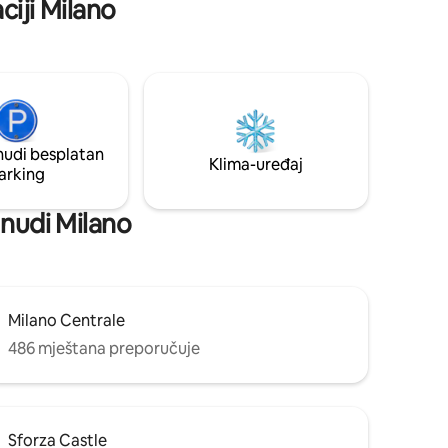
ciji Milano
panoramu od 360 stepeni. Penthaus ima
dnevni boravak, kuhinju, 2 bračna
apartmana sa zasebnim kupatilom i
bračnim krevetima, kao i 2 odvojena
kreveta u dnevnom boravku i 3. kupatilo.
Na terasi se nalazi hidromasažna kada,
dostupna od 1. aprila do 31. oktobra, na
zahtjev (najmanje 24 sata prije prijave) uz
nudi besplatan
dodatnu naknadu, uz plaćanje garaže
Klima-uređaj
arking
 nudi Milano
Milano Centrale
486 mještana preporučuje
Sforza Castle