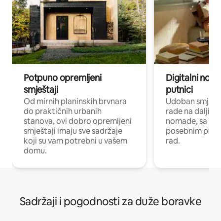
Potpuno opremljeni
Digitalni noma
smještaji
putnici
Od mirnih planinskih brvnara
Udoban smještaj
do praktičnih urbanih
rade na daljinu 
stanova, ovi dobro opremljeni
nomade, sa Wi-
smještaji imaju sve sadržaje
posebnim prost
koji su vam potrebni u vašem
rad.
domu.
Sadržaji i pogodnosti za duže boravke