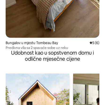
Bungalov u mjestu Tombeau Bay
prosječna
5 (6)
Predivna vila sa 2 spavaće sobe uz reku
Udobnost kao u sopstvenom domu i
odlične mjesečne cijene