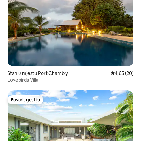
Stan u mjestu Port Chambly
prosječna ocje
4,65 (20)
Lovebirds Villa
Favorit gostiju
Favorit gostiju