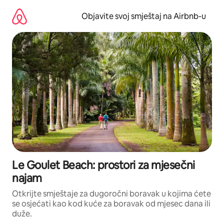
Pređi
na
Objavite svoj smještaj na Airbnb-u
sadržaj
Le Goulet Beach: prostori za mjesečni
najam
Otkrijte smještaje za dugoročni boravak u kojima ćete
se osjećati kao kod kuće za boravak od mjesec dana ili
duže.