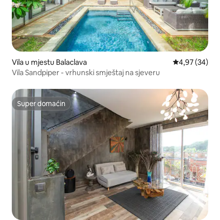
Vila u mjestu Balaclava
prosječna ocje
4,97 (34)
Vila Sandpiper - vrhunski smještaj na sjeveru
Super domaćin
Super domaćin