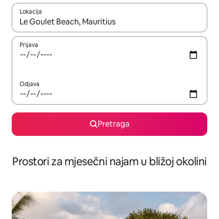
Lokacija
Kad su rezultati dostupni, možete da se krećete kroz njih pomoću 
Prijava
Odjava
Pretraga
Prostori za mjesečni najam u bližoj okolini