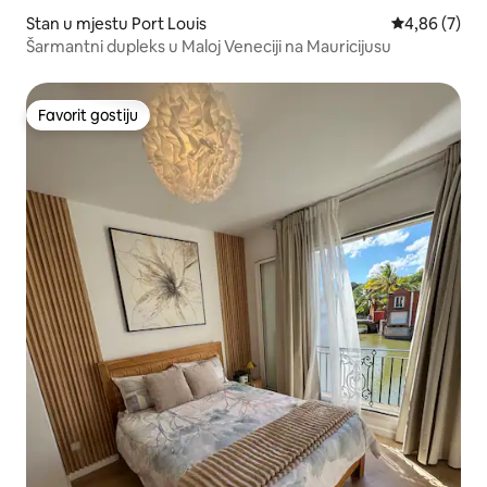
Stan u mjestu Port Louis
prosječna ocj
4,86 (7)
Šarmantni dupleks u Maloj Veneciji na Mauricijusu
Favorit gostiju
Favorit gostiju