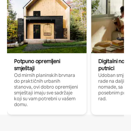
Potpuno opremljeni
Digitalni noma
smještaji
putnici
Od mirnih planinskih brvnara
Udoban smještaj
do praktičnih urbanih
rade na daljinu 
stanova, ovi dobro opremljeni
nomade, sa Wi-
smještaji imaju sve sadržaje
posebnim prost
koji su vam potrebni u vašem
rad.
domu.