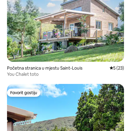
Početna stranica u mjestu Saint-Louis
prosječna 
5 (23)
You Chalet toto
Favorit gostiju
Favorit gostiju