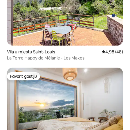
Vila u mjestu Saint-Louis
prosječna ocje
4,98 (48)
La Terre Happy de Mélanie - Les Makes
Favorit gostiju
Favorit gostiju