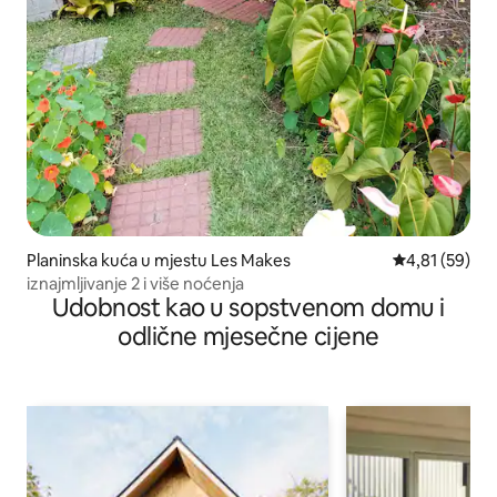
Planinska kuća u mjestu Les Makes
prosječna ocje
4,81 (59)
iznajmljivanje 2 i više noćenja
Udobnost kao u sopstvenom domu i
odlične mjesečne cijene