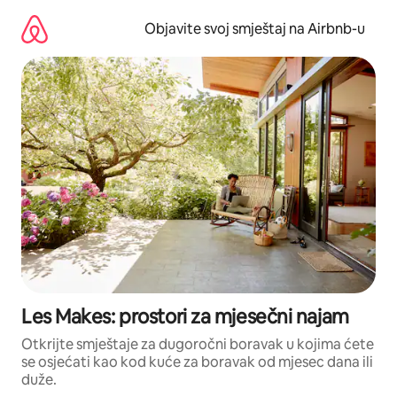
Pređi
na
Objavite svoj smještaj na Airbnb-u
sadržaj
Les Makes: prostori za mjesečni najam
Otkrijte smještaje za dugoročni boravak u kojima ćete
se osjećati kao kod kuće za boravak od mjesec dana ili
duže.