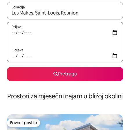
Lokacija
Kad su rezultati dostupni, možete da se krećete kroz njih pomoću 
Prijava
Odjava
Pretraga
Prostori za mjesečni najam u bližoj okolini
Favorit gostiju
Favorit gostiju