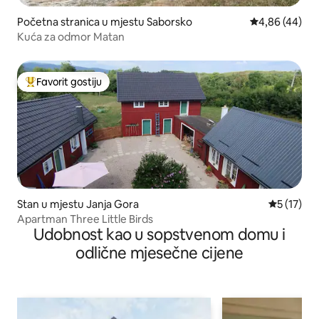
Početna stranica u mjestu Saborsko
prosječna ocje
4,86 (44)
Kuća za odmor Matan
Favorit gostiju
Glavni favorit gostiju
Stan u mjestu Janja Gora
prosječna 
5 (17)
Apartman Three Little Birds
Udobnost kao u sopstvenom domu i
odlične mjesečne cijene