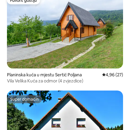
Favorit gostiju
Favorit gostiju
Planinska kuća u mjestu Sertić Poljana
prosječna ocje
4,96 (27)
Vila Velika Kuća za odmor (4 zvjezdice)
Super domaćin
Super domaćin