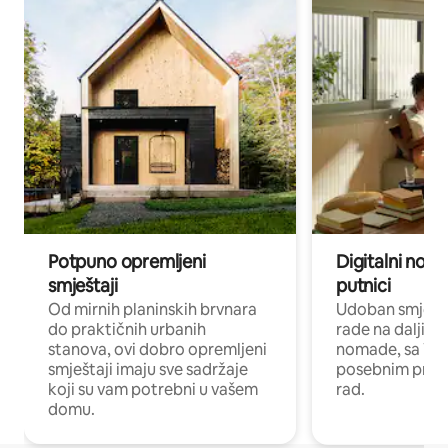
Potpuno opremljeni
Digitalni noma
smještaji
putnici
Od mirnih planinskih brvnara
Udoban smještaj
do praktičnih urbanih
rade na daljinu 
stanova, ovi dobro opremljeni
nomade, sa Wi-
smještaji imaju sve sadržaje
posebnim prost
koji su vam potrebni u vašem
rad.
domu.