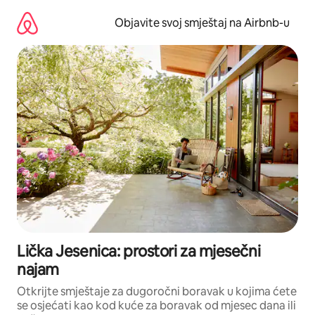
Pređi
na
Objavite svoj smještaj na Airbnb-u
sadržaj
Lička Jesenica: prostori za mjesečni
najam
Otkrijte smještaje za dugoročni boravak u kojima ćete
se osjećati kao kod kuće za boravak od mjesec dana ili