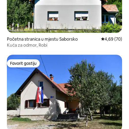
Početna stranica u mjestu Saborsko
prosječna ocje
4,69 (70)
Kuća za odmor, Robi
Favorit gostiju
Favorit gostiju