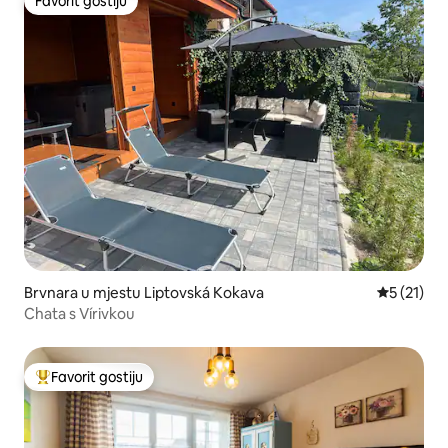
Favorit gostiju
Favorit gostiju
Brvnara u mjestu Liptovská Kokava
prosječna 
5 (21)
Chata s Vírivkou
Favorit gostiju
Glavni favorit gostiju