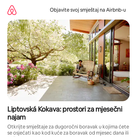
Pređi
na
Objavite svoj smještaj na Airbnb-u
sadržaj
Liptovská Kokava: prostori za mjesečni
najam
Otkrijte smještaje za dugoročni boravak u kojima ćete
se osjećati kao kod kuće za boravak od mjesec dana ili