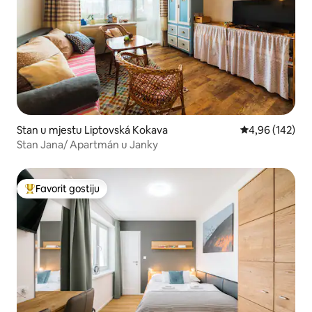
Stan u mjestu Liptovská Kokava
prosječna ocjen
4,96 (142)
Stan Jana/ Apartmán u Janky
Favorit gostiju
Glavni favorit gostiju