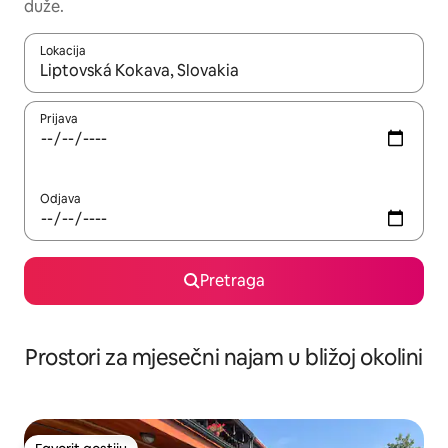
duže.
Lokacija
Kad su rezultati dostupni, možete da se krećete kroz njih pomoću 
Prijava
Odjava
Pretraga
Prostori za mjesečni najam u bližoj okolini