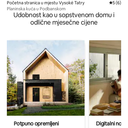
Početna stranica u mjestu Vysoké Tatry
prosječna
5 (6)
Planinska kuća u Podbanskom
Udobnost kao u sopstvenom domu i
odlične mjesečne cijene
Potpuno opremljeni
Digitalni noma