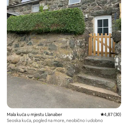
Mala kuća u mjestu Llanaber
prosječna ocje
4,87 (30)
Seoska kuća, pogled na more, neobično i udobno