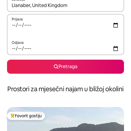
Kad su rezultati dostupni, možete da se krećete kroz njih pomoću 
Prijava
Odjava
Pretraga
Prostori za mjesečni najam u bližoj okolini
Favorit gostiju
Glavni favorit gostiju