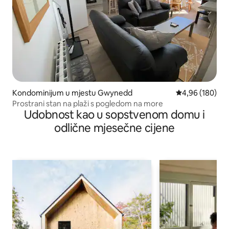
Kondominijum u mjestu Gwynedd
prosječna ocjen
4,96 (180)
Prostrani stan na plaži s pogledom na more
Udobnost kao u sopstvenom domu i
odlične mjesečne cijene