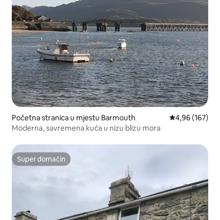
Početna stranica u mjestu Barmouth
prosječna ocjen
4,96 (167)
Moderna, savremena kuća u nizu blizu mora
Super domaćin
Super domaćin