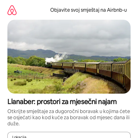
Pređi
na
Objavite svoj smještaj na Airbnb-u
sadržaj
Llanaber: prostori za mjesečni najam
Otkrijte smještaje za dugoročni boravak u kojima ćete
se osjećati kao kod kuće za boravak od mjesec dana ili
duže.
Lokacija