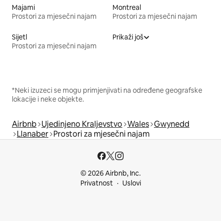
Majami
Montreal
Prostori za mjesečni najam
Prostori za mjesečni najam
Sijetl
Prikaži još
Prostori za mjesečni najam
*Neki izuzeci se mogu primjenjivati na određene geografske
lokacije i neke objekte.
Airbnb
Ujedinjeno Kraljevstvo
Wales
Gwynedd
Llanaber
Prostori za mjesečni najam
© 2026 Airbnb, Inc.
Privatnost
Uslovi