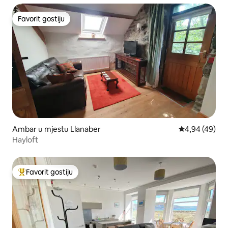
Favorit gostiju
Favorit gostiju
Ambar u mjestu Llanaber
prosječna ocje
4,94 (49)
Hayloft
Favorit gostiju
Glavni favorit gostiju