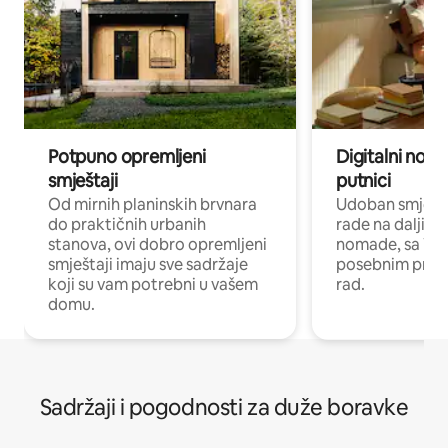
Potpuno opremljeni
Digitalni noma
smještaji
putnici
Od mirnih planinskih brvnara
Udoban smještaj
do praktičnih urbanih
rade na daljinu 
stanova, ovi dobro opremljeni
nomade, sa Wi-
smještaji imaju sve sadržaje
posebnim prost
koji su vam potrebni u vašem
rad.
domu.
Sadržaji i pogodnosti za duže boravke