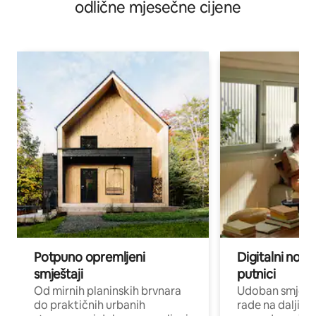
odlične mjesečne cijene
Potpuno opremljeni
Digitalni noma
smještaji
putnici
Od mirnih planinskih brvnara
Udoban smještaj
do praktičnih urbanih
rade na daljinu 