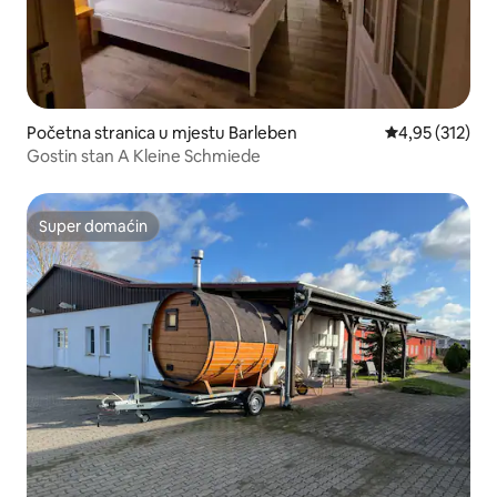
Početna stranica u mjestu Barleben
prosječna ocjen
4,95 (312)
Gostin stan A Kleine Schmiede
Super domaćin
Super domaćin