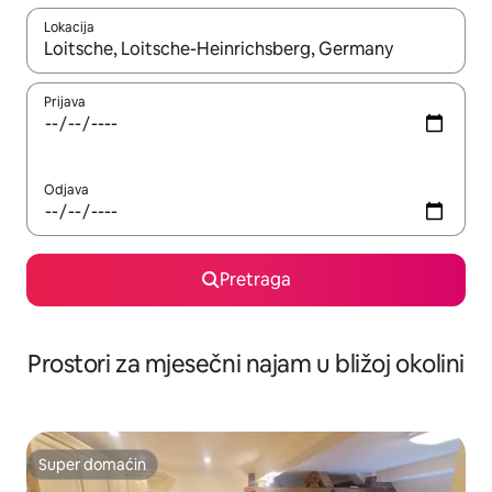
Lokacija
Kad su rezultati dostupni, možete da se krećete kroz njih pomoću 
Prijava
Odjava
Pretraga
Prostori za mjesečni najam u bližoj okolini
Super domaćin
Super domaćin