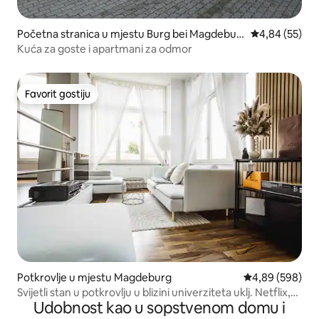
Početna stranica u mjestu Burg bei Magdebur
prosječna ocje
4,84 (55)
g
Kuća za goste i apartmani za odmor
Favorit gostiju
Favorit gostiju
Potkrovlje u mjestu Magdeburg
prosječna ocjen
4,89 (598)
Svijetli stan u potkrovlju u blizini univerziteta uklj. Netflix,
Udobnost kao u sopstvenom domu i
RTL+