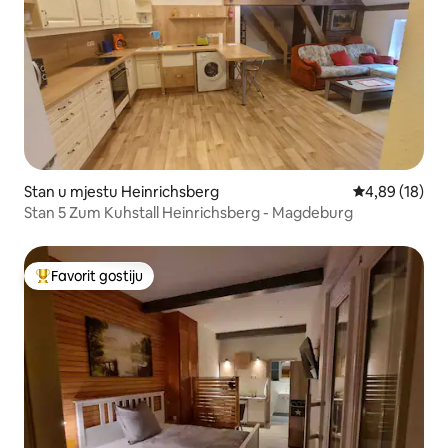
Stan u mjestu Heinrichsberg
prosječna ocje
4,89 (18)
Stan 5 Zum Kuhstall Heinrichsberg - Magdeburg
Favorit gostiju
Glavni favorit gostiju