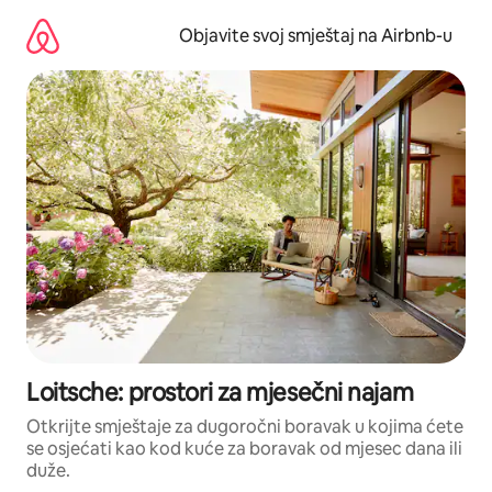
Pređi
na
Objavite svoj smještaj na Airbnb-u
sadržaj
Loitsche: prostori za mjesečni najam
Otkrijte smještaje za dugoročni boravak u kojima ćete
se osjećati kao kod kuće za boravak od mjesec dana ili
duže.