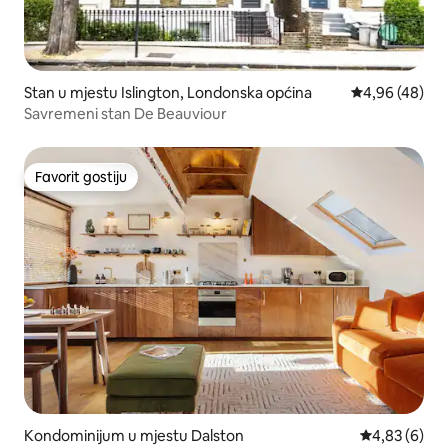
Stan u mjestu Islington, Londonska općina
prosječna ocje
4,96 (48)
Savremeni stan De Beauviour
Favorit gostiju
Favorit gostiju
Kondominijum u mjestu Dalston
prosječna ocj
4,83 (6)