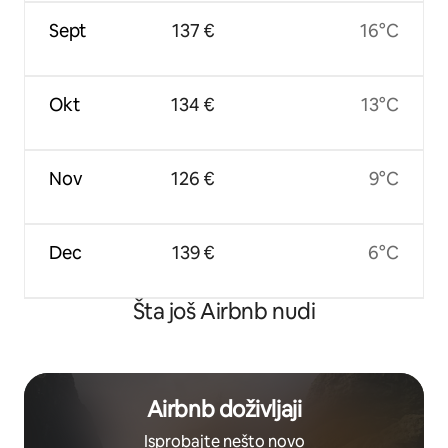
Sept
137 €
16°C
Okt
134 €
13°C
Nov
126 €
9°C
Dec
139 €
6°C
Šta još Airbnb nudi
Airbnb doživljaji
Isprobajte nešto novo