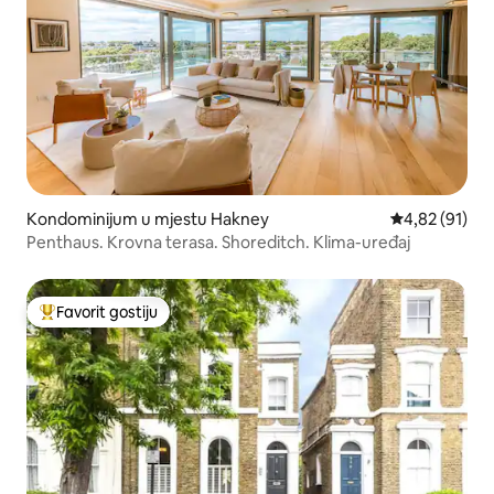
Kondominijum u mjestu Hakney
prosječna ocje
4,82 (91)
Penthaus. Krovna terasa. Shoreditch. Klima-uređaj
Favorit gostiju
Glavni favorit gostiju