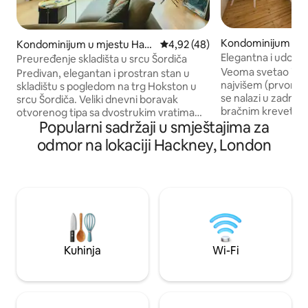
Kondominijum u m
Kondominijum u mjestu Hak
prosječna ocjena 4,92 od 5, rec
4,92 (48)
ton
ney
Elegantna i udobn
Preuređenje skladišta u srcu Šordiča
London Fields Hac
Veoma svetao i pr
Predivan, elegantan i prostran stan u
najvišem (prvom) 
skladištu s pogledom na trg Hokston u
se nalazi u zadnjem
srcu Šordiča. Veliki dnevni boravak
bračnim krevetom 
otvorenog tipa sa dvostrukim vratima
Popularni sadržaji u smještajima za
velikim kupatilom. 
koja se otvaraju na trg – vaš privatni sto
veoma toplo i udo
za jelo ili koktele dok posmatrate svet
odmor na lokaciji Hackney, London
mjesecima! Samo 
kako prolazi. Ogroman udoban kauč za
od London Fields, 
opuštanje. OLED pametni TV sa Netflix-
Kingsland, Hackn
om, Amazon Prime-om, TV Now-om itd.
Central - za jedno
Radni prostor sa iMac-om koji možete da
Vest Endu ili Stra
koristite. Optički širokopojasni internet
opremljena kuhinja
od 250 Mbps. Spavaća soba je okrenuta
ekranom sa Rokuom
prema zadnjem dijelu zgrade – tiha i sa
Amazon Prime itd.) 
izuzetno udobnim bračnim krevetom
Kuhinja
Wi-Fi
sto pogodan kao ra
(king size).
prostor.