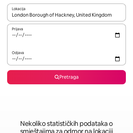
Lokacija
Kad su rezultati dostupni, možete da se krećete kroz njih pomoću 
Prijava
Odjava
Pretraga
Nekoliko statističkih podataka o
smještajima za odmor na lokaciji