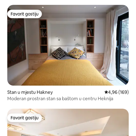
Favorit gostiju
Favorit gostiju
Stan u mjestu Hakney
prosječna ocjen
4,96 (169)
Moderan prostran stan sa baštom u centru Heknija
Favorit gostiju
Favorit gostiju