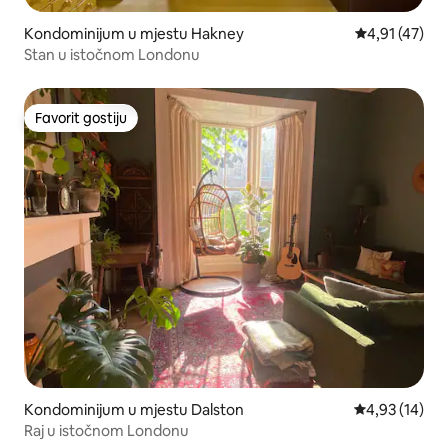
Kondominijum u mjestu Hakney
prosječna ocj
4,91 (47)
Stan u istočnom Londonu
Favorit gostiju
Favorit gostiju
Kondominijum u mjestu Dalston
prosječna ocje
4,93 (14)
Raj u istočnom Londonu