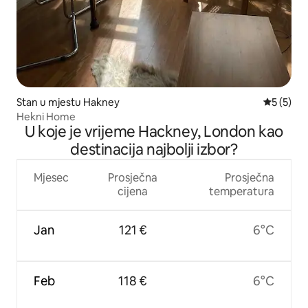
Stan u mjestu Hakney
prosječna
5 (5)
Hekni Home
U koje je vrijeme Hackney, London kao
destinacija najbolji izbor?
Mjesec
Prosječna
Prosječna
cijena
temperatura
Jan
121 €
6°C
Feb
118 €
6°C