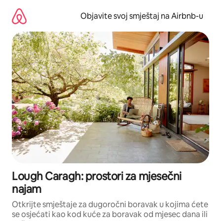
Pređi
na
Objavite svoj smještaj na Airbnb-u
sadržaj
Lough Caragh: prostori za mjesečni
najam
Otkrijte smještaje za dugoročni boravak u kojima ćete
se osjećati kao kod kuće za boravak od mjesec dana ili