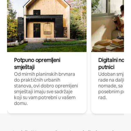
Potpuno opremljeni
Digitalni noma
smještaji
putnici
Od mirnih planinskih brvnara
Udoban smještaj
do praktičnih urbanih
rade na daljinu 
stanova, ovi dobro opremljeni
nomade, sa Wi-
smještaji imaju sve sadržaje
posebnim prost
koji su vam potrebni u vašem
rad.
domu.