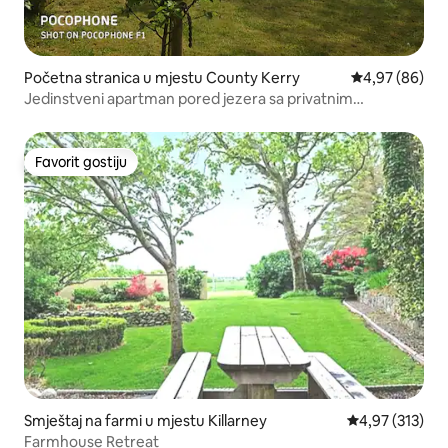
Početna stranica u mjestu County Kerry
prosječna ocje
4,97 (86)
Jedinstveni apartman pored jezera sa privatnim
pristupom jezeru
Favorit gostiju
Favorit gostiju
Smještaj na farmi u mjestu Killarney
prosječna ocjen
4,97 (313)
Farmhouse Retreat