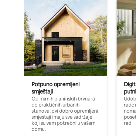
Potpuno opremljeni
Digit
smještaji
putni
Od mirnih planinskih brvnara
Udoba
do praktičnih urbanih
rade 
stanova, ovi dobro opremljeni
nomad
smještaji imaju sve sadržaje
poseb
koji su vam potrebni u vašem
rad.
domu.