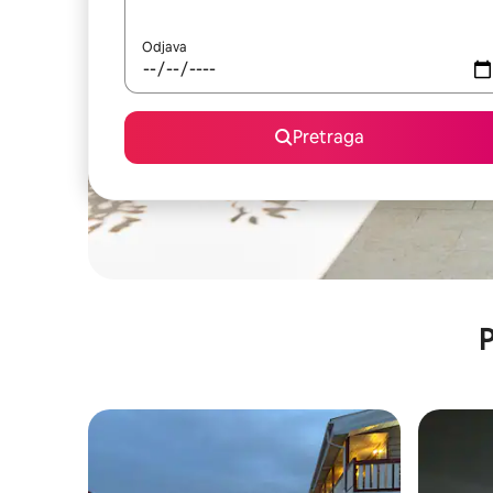
Odjava
Pretraga
P