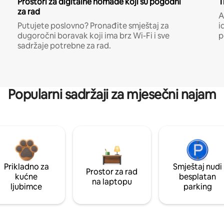
Prostori za digitalne nomade koji su pogodni
T
za rad
A
Putujete poslovno? Pronađite smještaj za
i
dugoročni boravak koji ima brz Wi-Fi i sve
p
sadržaje potrebne za rad.
Popularni sadržaji za mjesečni najam
Prikladno za
Smještaj nudi
Prostor za rad
kućne
besplatan
na laptopu
ljubimce
parking