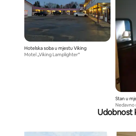
Hotelska soba u mjestu Viking
Motel „Viking Lamplighter“
Stan u mj
Nedavno r
Udobnost k
Hardistiju