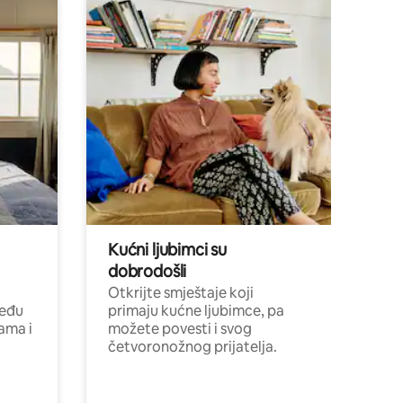
Kućni ljubimci su
dobrodošli
Otkrijte smještaje koji
među
primaju kućne ljubimce, pa
cama i
možete povesti i svog
četvoronožnog prijatelja.