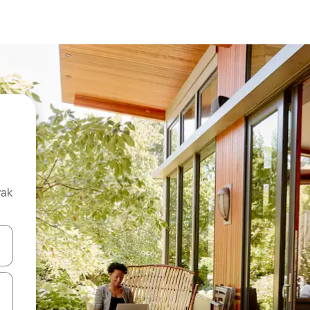
vak
oz njih pomoću strelica nagore i nadolje, kao i da ih istražujte dodirom