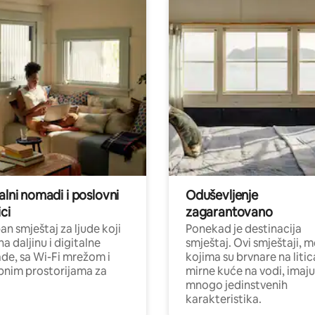
alni nomadi i poslovni
Oduševljenje
ci
zagarantovano
n smještaj za ljude koji
Ponekad je destinacija
na daljinu i digitalne
smještaj. Ovi smještaji, 
e, sa Wi-Fi mrežom i
kojima su brvnare na liti
nim prostorijama za
mirne kuće na vodi, imaju
mnogo jedinstvenih
karakteristika.