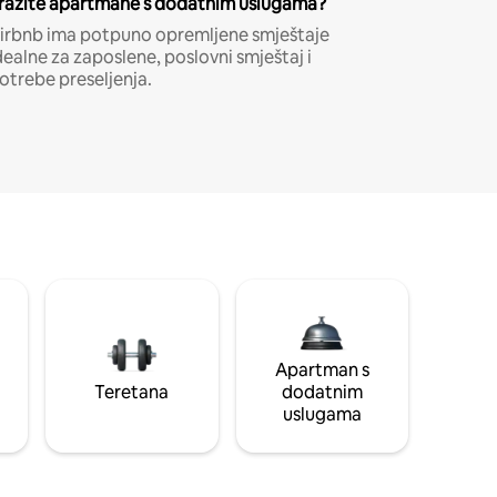
ražite apartmane s dodatnim uslugama?
irbnb ima potpuno opremljene smještaje
dealne za zaposlene, poslovni smještaj i
otrebe preseljenja.
Apartman s
Teretana
dodatnim
uslugama