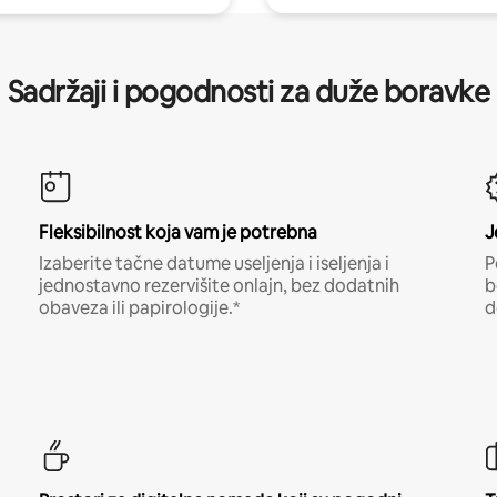
Sadržaji i pogodnosti za duže boravke
Fleksibilnost koja vam je potrebna
J
Izaberite tačne datume useljenja i iseljenja i
P
jednostavno rezervišite onlajn, bez dodatnih
b
obaveza ili papirologije.*
d