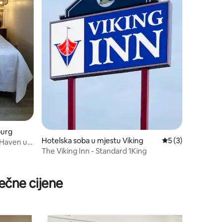
burg
Hotelska soba u mjestu Viking
prosječna ocjena 5
5 (3)
 Haven u
The Viking Inn - Standard 1King
ečne cijene