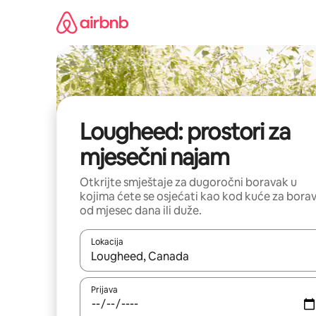
Pređi
na
sadržaj
Lougheed: prostori za
mjesečni najam
Otkrijte smještaje za dugoročni boravak u
kojima ćete se osjećati kao kod kuće za bora
od mjesec dana ili duže.
Lokacija
Kad su rezultati dostupni, možete da se krećete kr
Prijava