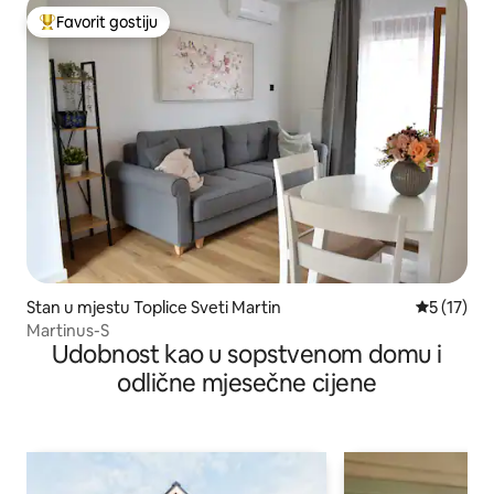
Favorit gostiju
Glavni favorit gostiju
Stan u mjestu Toplice Sveti Martin
prosječna 
5 (17)
Martinus-S
Udobnost kao u sopstvenom domu i
odlične mjesečne cijene