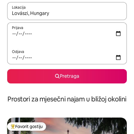
Lokacija
Kad su rezultati dostupni, možete da se krećete kroz njih pomoću 
Prijava
Odjava
Pretraga
Prostori za mjesečni najam u bližoj okolini
Favorit gostiju
Glavni favorit gostiju