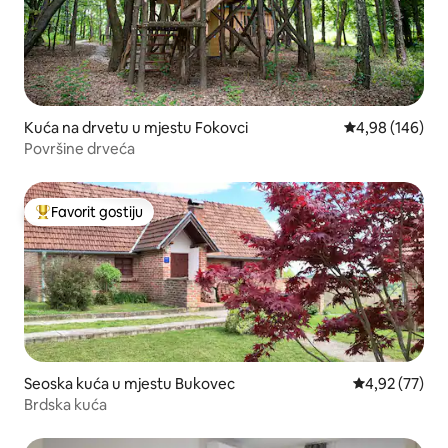
Kuća na drvetu u mjestu Fokovci
prosječna ocjen
4,98 (146)
Površine drveća
Favorit gostiju
Glavni favorit gostiju
Seoska kuća u mjestu Bukovec
prosječna ocje
4,92 (77)
Brdska kuća