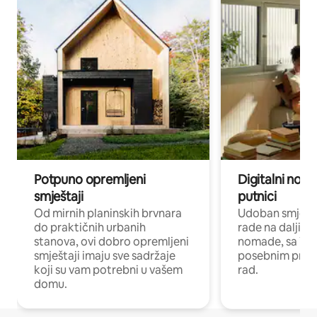
Potpuno opremljeni
Digitalni noma
smještaji
putnici
Od mirnih planinskih brvnara
Udoban smještaj
do praktičnih urbanih
rade na daljinu 
stanova, ovi dobro opremljeni
nomade, sa Wi-
smještaji imaju sve sadržaje
posebnim prost
koji su vam potrebni u vašem
rad.
domu.