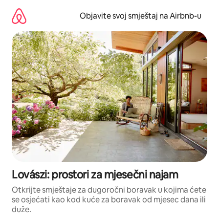
Pređi
na
Objavite svoj smještaj na Airbnb-u
sadržaj
Lovászi: prostori za mjesečni najam
Otkrijte smještaje za dugoročni boravak u kojima ćete
se osjećati kao kod kuće za boravak od mjesec dana ili
duže.