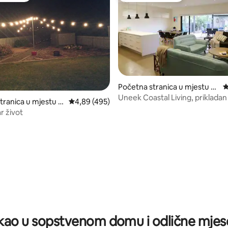
Početna stranica u mjestu U
p
vala Susreta
Uneek Coastal Living, priklada
tranica u mjestu M
prosječna ocjena 4,89 od 5, recenzija: 495
4,89 (495)
ljubimce, Netflix,Wi-Fi
r život
d 5, recenzija: 79
ao u sopstvenom domu i odlične mjes