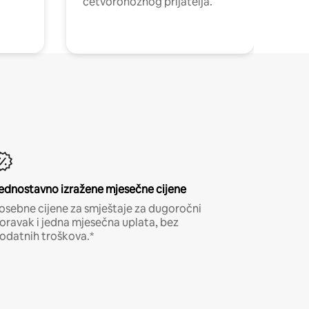
četvoronožnog prijatelja.
ednostavno izražene mjesečne cijene
osebne cijene za smještaje za dugoročni
oravak i jedna mjesečna uplata, bez
odatnih troškova.*