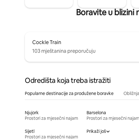
Boravite u blizini
Cockle Train
103 mještanina preporučuju
Odredišta koja treba istražiti
Popularne destinacije za produžene boravke
Obližnj
Njujork
Barselona
Prostori za mjesečni najam
Prostori za mjesečni naja
Sijetl
Prikaži još
Prostori za mjesečni najam