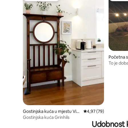
Početna s
iddleton
To je doba
Gostinjska kuća u mjestu Vict
prosječna ocjena 4,97 o
4,97 (79)
or Harbor
Gostinjska kuća Grinhils
Udobnost k