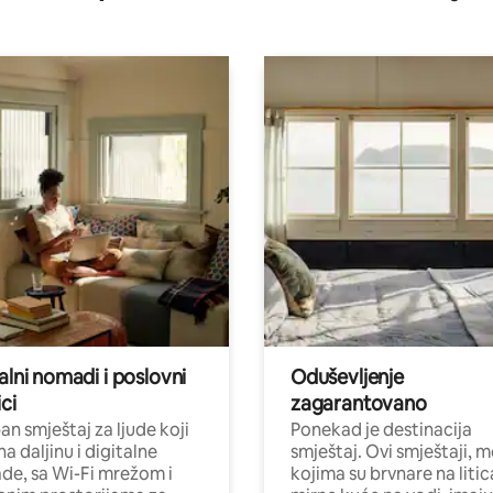
alni nomadi i poslovni
Oduševljenje
ci
zagarantovano
n smještaj za ljude koji
Ponekad je destinacija
na daljinu i digitalne
smještaj. Ovi smještaji, 
e, sa Wi-Fi mrežom i
kojima su brvnare na liti