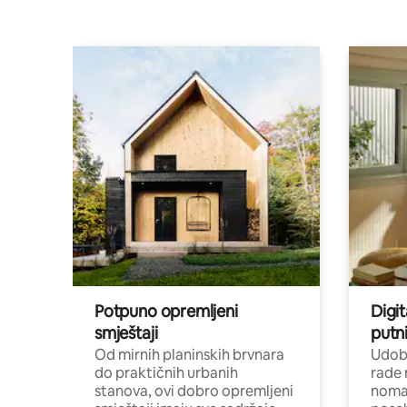
Potpuno opremljeni
Digit
smještaji
putni
Od mirnih planinskih brvnara
Udoba
do praktičnih urbanih
rade 
stanova, ovi dobro opremljeni
nomad