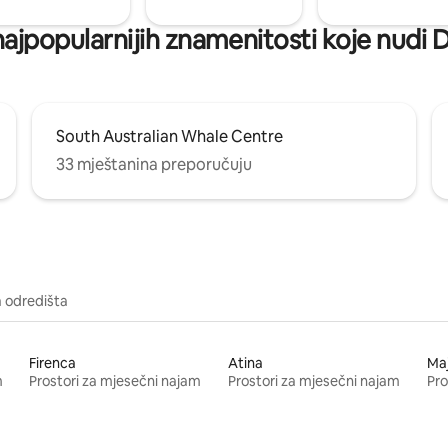
 najpopularnijih znamenitosti koje nudi
South Australian Whale Centre
33 mještanina preporučuju
a odredišta
Firenca
Atina
Ma
m
Prostori za mjesečni najam
Prostori za mjesečni najam
Pro