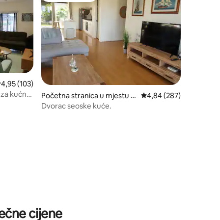
rosječna ocjena 4,95 od 5, recenzija: 103
4,95 (103)
n za kućne
Početna stranica u mjestu H
prosječna ocjena 4,84 o
4,84 (287)
ayborough
Dvorac seoske kuće.
ečne cijene