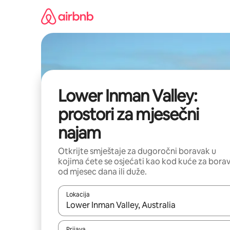
Pređi
na
sadržaj
Lower Inman Valley:
prostori za mjesečni
najam
Otkrijte smještaje za dugoročni boravak u
kojima ćete se osjećati kao kod kuće za bora
od mjesec dana ili duže.
Lokacija
Kad su rezultati dostupni, možete da se krećete kr
Prijava