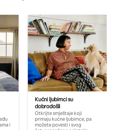
Kućni ljubimci su
dobrodošli
Otkrijte smještaje koji
među
primaju kućne ljubimce, pa
cama i
možete povesti i svog