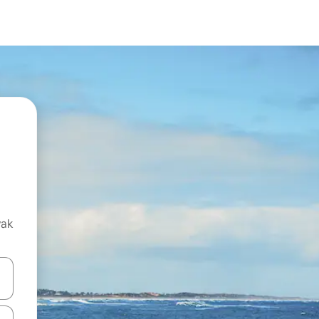
vak
oz njih pomoću strelica nagore i nadolje, kao i da ih istražujte dodirom