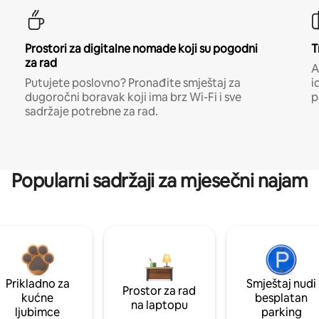
Prostori za digitalne nomade koji su pogodni
T
za rad
A
Putujete poslovno? Pronađite smještaj za
i
dugoročni boravak koji ima brz Wi-Fi i sve
p
sadržaje potrebne za rad.
Popularni sadržaji za mjesečni najam
Prikladno za
Smještaj nudi
Prostor za rad
kućne
besplatan
na laptopu
ljubimce
parking