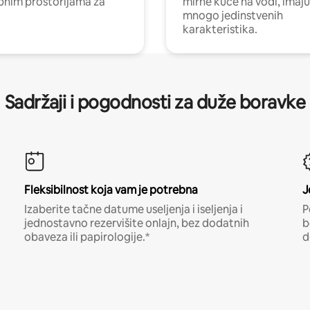
nim prostorijama za
mirne kuće na vodi, imaju
mnogo jedinstvenih
karakteristika.
Sadržaji i pogodnosti za duže boravke
Fleksibilnost koja vam je potrebna
J
Izaberite tačne datume useljenja i iseljenja i
P
jednostavno rezervišite onlajn, bez dodatnih
b
obaveza ili papirologije.*
d