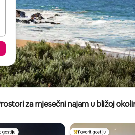
rostori za mjesečni najam u bližoj okoli
t gostiju
Favorit gostiju
vorit gostiju
Glavni favorit gostiju