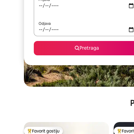
Odjava
Pretraga
P
Favorit gostiju
Favori
Glavni favorit gostiju
Glavni fa