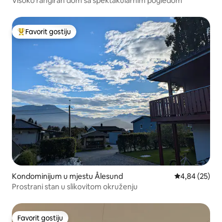
Visoko rangiran dom sa spektakularnim pogledom
Favorit gostiju
Glavni favorit gostiju
Kondominijum u mjestu Ålesund
prosječna ocje
4,84 (25)
Prostrani stan u slikovitom okruženju
Favorit gostiju