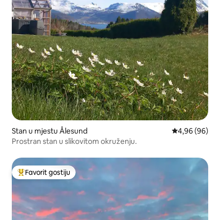
Stan u mjestu Ålesund
prosječna ocje
4,96 (96)
Prostran stan u slikovitom okruženju.
Favorit gostiju
Glavni favorit gostiju