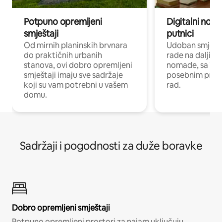
Potpuno opremljeni
Digitalni noma
smještaji
putnici
Od mirnih planinskih brvnara
Udoban smještaj
do praktičnih urbanih
rade na daljinu 
stanova, ovi dobro opremljeni
nomade, sa Wi-
smještaji imaju sve sadržaje
posebnim prost
koji su vam potrebni u vašem
rad.
domu.
Sadržaji i pogodnosti za duže boravke
Dobro opremljeni smještaji
Potpuno opremljeni prostori za najam uključuju