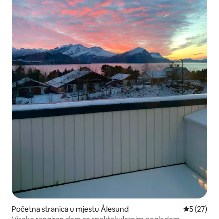
Početna stranica u mjestu Ålesund
prosječna 
5 (27)