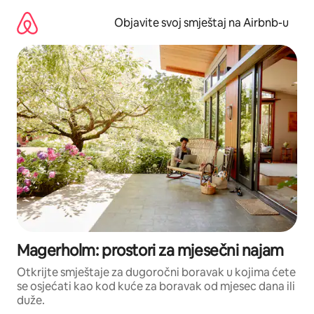
Pređi
na
Objavite svoj smještaj na Airbnb-u
sadržaj
Magerholm: prostori za mjesečni najam
Otkrijte smještaje za dugoročni boravak u kojima ćete
se osjećati kao kod kuće za boravak od mjesec dana ili
duže.