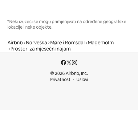
*Neki izuzeci se mogu primjenjivati na određene geografske
lokacije i neke objekte.
Airbnb
Norveška
Møre i Romsdal
Magerholm
Prostori za mjesečni najam
© 2026 Airbnb, Inc.
Privatnost
Uslovi