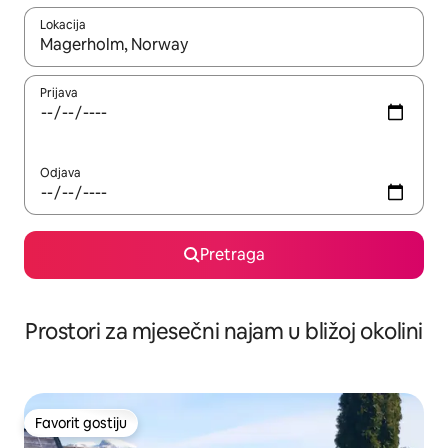
Lokacija
Kad su rezultati dostupni, možete da se krećete kroz njih pomoću 
Prijava
Odjava
Pretraga
Prostori za mjesečni najam u bližoj okolini
Favorit gostiju
Favorit gostiju