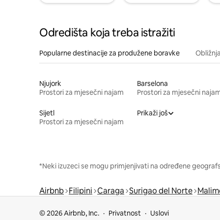
Odredišta koja treba istražiti
Popularne destinacije za produžene boravke
Obližnj
Njujork
Barselona
Prostori za mjesečni najam
Prostori za mjesečni naja
Sijetl
Prikaži još
Prostori za mjesečni najam
*Neki izuzeci se mogu primjenjivati na određene geografsk
Airbnb
Filipini
Caraga
Surigao del Norte
Malim
© 2026 Airbnb, Inc.
Privatnost
Uslovi