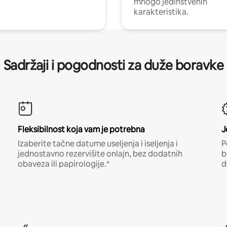
mnogo jedinstvenih
karakteristika.
Sadržaji i pogodnosti za duže boravke
Fleksibilnost koja vam je potrebna
J
Izaberite tačne datume useljenja i iseljenja i
P
jednostavno rezervišite onlajn, bez dodatnih
b
obaveza ili papirologije.*
d