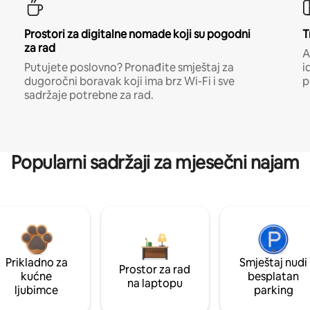
Prostori za digitalne nomade koji su pogodni
T
za rad
A
Putujete poslovno? Pronađite smještaj za
i
dugoročni boravak koji ima brz Wi-Fi i sve
p
sadržaje potrebne za rad.
Popularni sadržaji za mjesečni najam
Prikladno za
Smještaj nudi
Prostor za rad
kućne
besplatan
na laptopu
ljubimce
parking