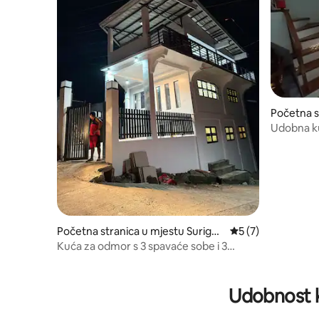
Početna s
rigao City
Udobna ku
Početna stranica u mjestu Surigao
prosječna ocjena 5
5 (7)
City
Kuća za odmor s 3 spavaće sobe i 3
spavaće sobe
Udobnost k