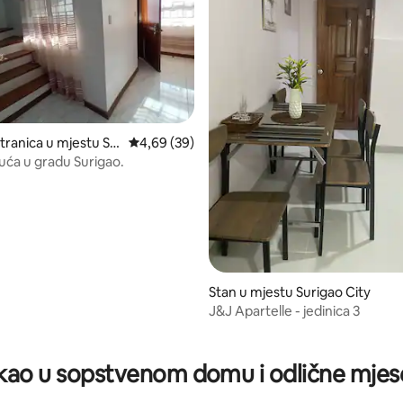
tranica u mjestu Su
prosječna ocjena 4,69 od 5, recenzija: 39
4,69 (39)
ća u gradu Surigao.
 od 5, recenzija: 7
Stan u mjestu Surigao City
J&J Apartelle - jedinica 3
ao u sopstvenom domu i odlične mjes