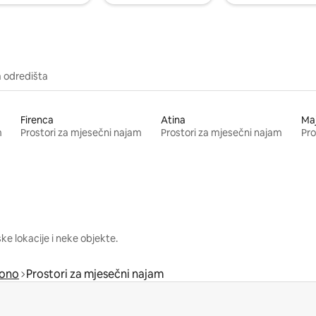
a odredišta
Firenca
Atina
Ma
m
Prostori za mjesečni najam
Prostori za mjesečni najam
Pro
e lokacije i neke objekte.
ono
Prostori za mjesečni najam