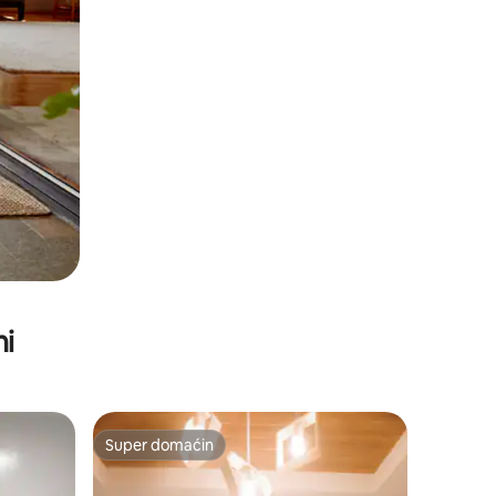
ni
Super domaćin
Super domaćin