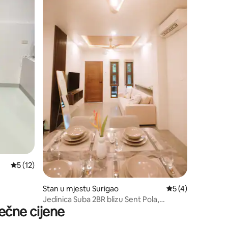
prosječna ocjena 5 od 5, recenzija: 12
5 (12)
Stan u mjestu Surigao
prosječna ocjena 5
5 (4)
Jedinica Suba 2BR blizu Sent Pola,
ečne cijene
terminala i aerodroma