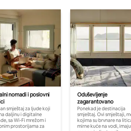
alni nomadi i poslovni
Oduševljenje
ci
zagarantovano
n smještaj za ljude koji
Ponekad je destinacija
na daljinu i digitalne
smještaj. Ovi smještaji, 
e, sa Wi-Fi mrežom i
kojima su brvnare na liti
nim prostorijama za
mirne kuće na vodi, imaju