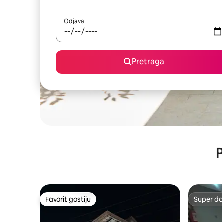
Odjava
Pretraga
P
Favorit gostiju
Super d
Favorit gostiju
Super d