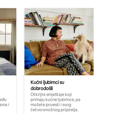
Kućni ljubimci su
dobrodošli
Otkrijte smještaje koji
među
primaju kućne ljubimce, pa
cama i
možete povesti i svog
četvoronožnog prijatelja.