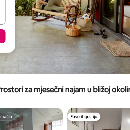
rostori za mjesečni najam u bližoj okoli
omaćin
Favorit gostiju
omaćin
Favorit gostiju