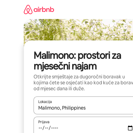
Pređi
na
sadržaj
Malimono: prostori za
mjesečni najam
Otkrijte smještaje za dugoročni boravak u
kojima ćete se osjećati kao kod kuće za bora
od mjesec dana ili duže.
Lokacija
Kad su rezultati dostupni, možete da se krećete kr
Prijava