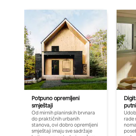
Potpuno opremljeni
Digit
smještaji
putni
Od mirnih planinskih brvnara
Udoba
do praktičnih urbanih
rade 
stanova, ovi dobro opremljeni
nomad
smještaji imaju sve sadržaje
poseb