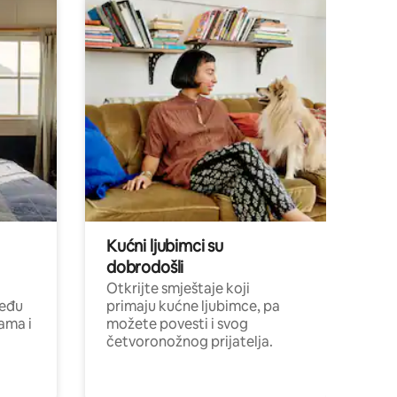
Kućni ljubimci su
dobrodošli
Otkrijte smještaje koji
među
primaju kućne ljubimce, pa
cama i
možete povesti i svog
četvoronožnog prijatelja.