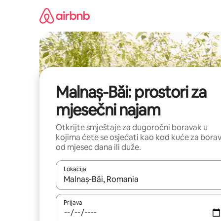
Pređi
na
sadržaj
Malnaș-Băi: prostori za
mjesečni najam
Otkrijte smještaje za dugoročni boravak u
kojima ćete se osjećati kao kod kuće za bora
od mjesec dana ili duže.
Lokacija
Kad su rezultati dostupni, možete da se krećete kr
Prijava