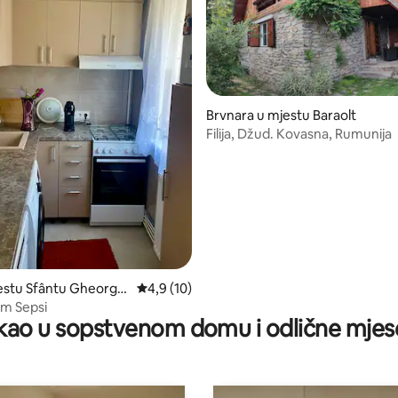
Brvnara u mjestu Baraolt
Filija, Džud. Kovasna, Rumunija
 od 5, recenzija: 4
estu Sfântu Gheorgh
prosječna ocjena 4,9 od 5, recenzija: 10
4,9 (10)
lm Sepsi
ao u sopstvenom domu i odlične mjes