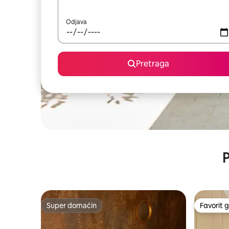
Odjava
Pretraga
P
Super domaćin
Favorit g
Super domaćin
Favorit g