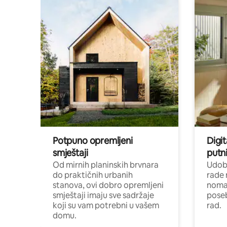
Potpuno opremljeni
Digit
smještaji
putni
Od mirnih planinskih brvnara
Udoba
do praktičnih urbanih
rade 
stanova, ovi dobro opremljeni
nomad
smještaji imaju sve sadržaje
poseb
koji su vam potrebni u vašem
rad.
domu.