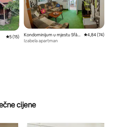
Kondominijum u mjestu Sfânt
prosječna ocjena 4,84 
4,84 (74)
prosječna ocjena 5 od 5, recenzija: 15
5 (15)
u Gheorghe
Izabela apartman
ečne cijene