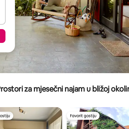
rostori za mjesečni najam u bližoj okoli
ostiju
Favorit gostiju
ostiju
Favorit gostiju