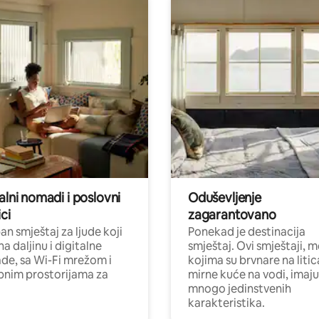
alni nomadi i poslovni
Oduševljenje
ci
zagarantovano
n smještaj za ljude koji
Ponekad je destinacija
na daljinu i digitalne
smještaj. Ovi smještaji, 
e, sa Wi-Fi mrežom i
kojima su brvnare na liti
nim prostorijama za
mirne kuće na vodi, imaju
mnogo jedinstvenih
karakteristika.