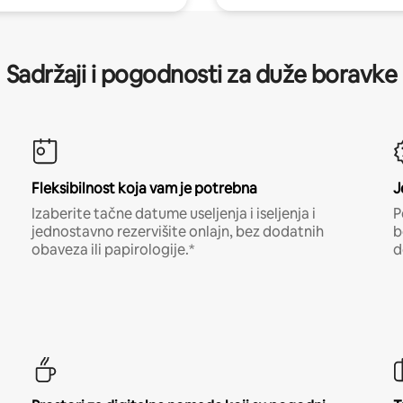
Sadržaji i pogodnosti za duže boravke
Fleksibilnost koja vam je potrebna
J
Izaberite tačne datume useljenja i iseljenja i
P
jednostavno rezervišite onlajn, bez dodatnih
b
obaveza ili papirologije.*
d