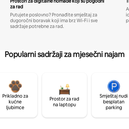
Prostori za digitalne nomade koji su pogodni
T
za rad
A
Putujete poslovno? Pronađite smještaj za
i
dugoročni boravak koji ima brz Wi-Fi i sve
p
sadržaje potrebne za rad.
Popularni sadržaji za mjesečni najam
Prikladno za
Smještaj nudi
Prostor za rad
kućne
besplatan
na laptopu
ljubimce
parking