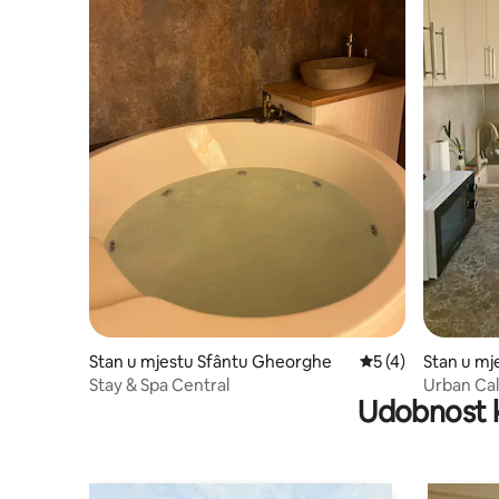
Stan u mjestu Sfântu Gheorghe
prosječna ocjena 5
5 (4)
Stan u mj
e
Stay & Spa Central
Urban Ca
Udobnost k