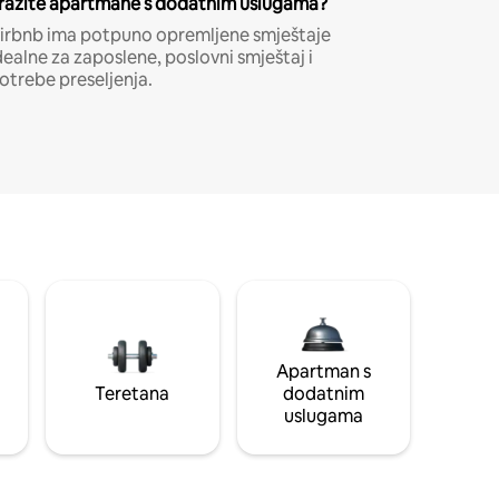
ražite apartmane s dodatnim uslugama?
irbnb ima potpuno opremljene smještaje
dealne za zaposlene, poslovni smještaj i
otrebe preseljenja.
Apartman s
Teretana
dodatnim
uslugama