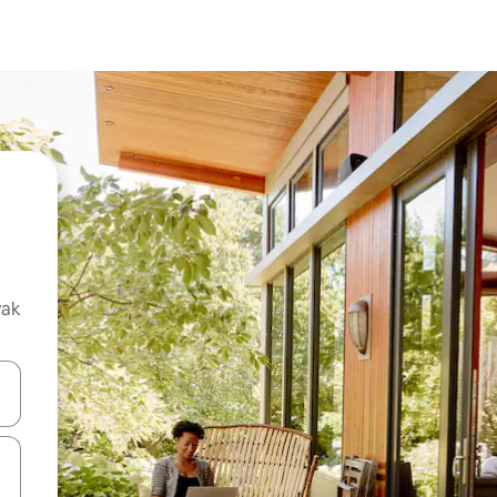
vak
oz njih pomoću strelica nagore i nadolje, kao i da ih istražujte dodirom