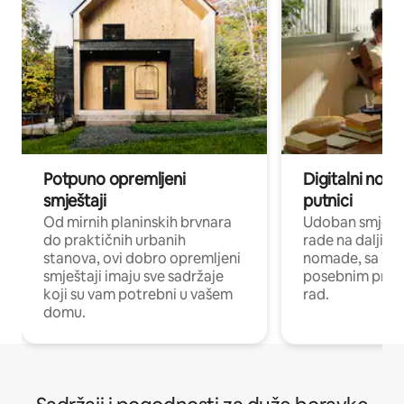
Potpuno opremljeni
Digitalni noma
smještaji
putnici
Od mirnih planinskih brvnara
Udoban smještaj
do praktičnih urbanih
rade na daljinu 
stanova, ovi dobro opremljeni
nomade, sa Wi-
smještaji imaju sve sadržaje
posebnim prost
koji su vam potrebni u vašem
rad.
domu.