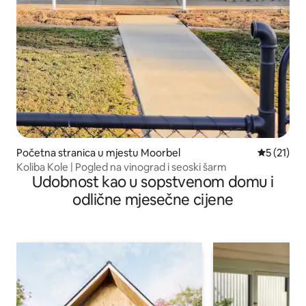
Početna stranica u mjestu Moorbel
prosječna 
5 (21)
Koliba Kole | Pogled na vinograd i seoski šarm
Udobnost kao u sopstvenom domu i
odlične mjesečne cijene