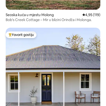
Seoska kuća u mjestu Molong
prosječna ocjen
4,95 (119)
Bob's Creek Cottage – Mir u blizini Orindža i Molonga.
Favorit gostiju
Glavni favorit gostiju