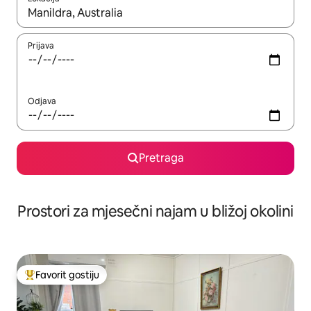
Kad su rezultati dostupni, možete da se krećete kroz njih pomoću 
Prijava
Odjava
Pretraga
Prostori za mjesečni najam u bližoj okolini
Favorit gostiju
Glavni favorit gostiju