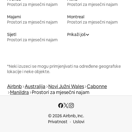
Prostori za mjesečni najam
Prostori za mjesečni najam
Majami
Montreal
Prostori za mjesečni najam
Prostori za mjesečni najam
Sijetl
Prikaži još
Prostori za mjesečni najam
*Neki izuzeci se mogu primjenjivati na određene geografske
lokacije i neke objekte.
Airbnb
Australija
Novi Južni Wales
Cabonne
Manildra
Prostori za mjesečni najam
© 2026 Airbnb, Inc.
Privatnost
Uslovi