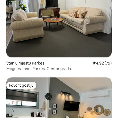
Stan u mjestu Parkes
prosječna ocje
4,92 (79)
Mcgees Lane, Parkes. Centar grada.
Favorit gostiju
Favorit gostiju