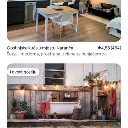
Gostinjska kuća u mjestu Naranča
prosječna ocjen
4,88 (464)
Šupa – moderna, prostrana, zelena sa punjačem za
električna vozila
Favorit gostiju
Favorit gostiju