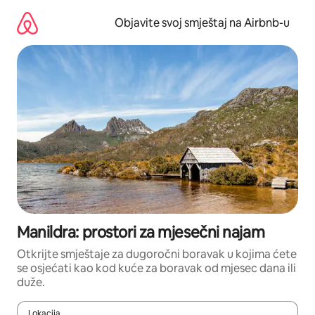
Pređi
na
Objavite svoj smještaj na Airbnb-u
sadržaj
Manildra: prostori za mjesečni najam
Otkrijte smještaje za dugoročni boravak u kojima ćete
se osjećati kao kod kuće za boravak od mjesec dana ili
duže.
Lokacija