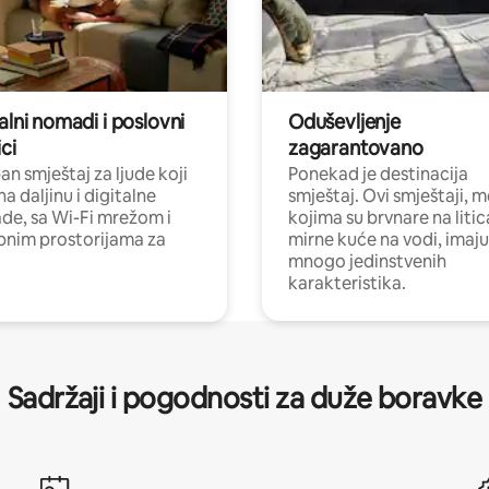
alni nomadi i poslovni
Oduševljenje
ci
zagarantovano
n smještaj za ljude koji
Ponekad je destinacija
na daljinu i digitalne
smještaj. Ovi smještaji, 
e, sa Wi-Fi mrežom i
kojima su brvnare na liti
nim prostorijama za
mirne kuće na vodi, imaju
mnogo jedinstvenih
karakteristika.
Sadržaji i pogodnosti za duže boravke