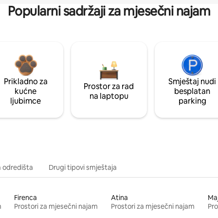
Popularni sadržaji za mjesečni najam
Prikladno za
Smještaj nudi
Prostor za rad
kućne
besplatan
na laptopu
ljubimce
parking
a odredišta
Drugi tipovi smještaja
Firenca
Atina
Ma
m
Prostori za mjesečni najam
Prostori za mjesečni najam
Pro