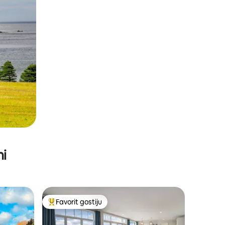
ni
Favorit gostiju
Glavni favorit gostiju