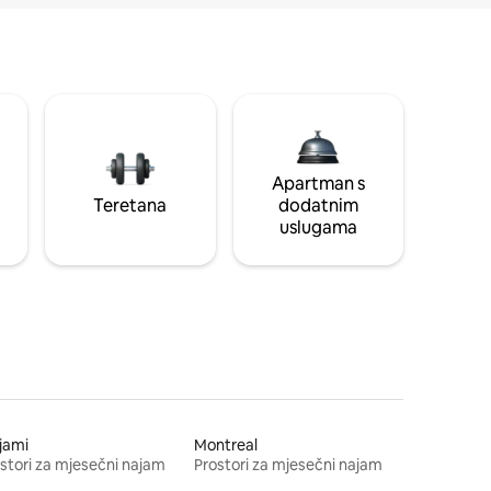
Apartman s
Teretana
dodatnim
uslugama
jami
Montreal
stori za mjesečni najam
Prostori za mjesečni najam