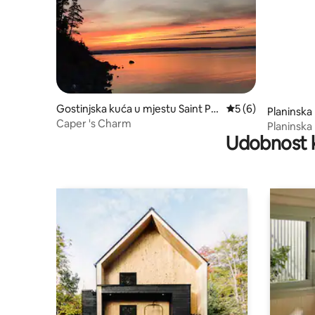
Gostinjska kuća u mjestu Saint Pe
prosječna ocjena 5
5 (6)
Planinska
ter's
Caper 's Charm
Bay
Planinska
Udobnost k