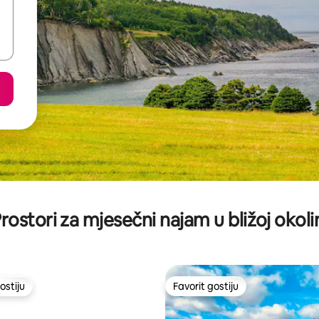
rostori za mjesečni najam u bližoj okoli
ostiju
Favorit gostiju
ostiju
Favorit gostiju