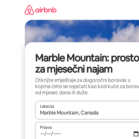
Pređi
na
sadržaj
Marble Mountain: prosto
za mjesečni najam
Otkrijte smještaje za dugoročni boravak u
kojima ćete se osjećati kao kod kuće za bora
od mjesec dana ili duže.
Lokacija
Kad su rezultati dostupni, možete da se krećete kr
Prijava