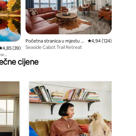
Početna stranica u mjestu E
prosječna ocjena 4,94 o
4,94 (124)
nglishtown
Seaside Cabot Trail Retreat
prosječna ocjena 4,85 od 5, recenzija: 39
4,85 (39)
 w
ečne cijene