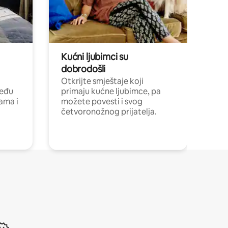
Kućni ljubimci su
dobrodošli
Otkrijte smještaje koji
među
primaju kućne ljubimce, pa
cama i
možete povesti i svog
četvoronožnog prijatelja.