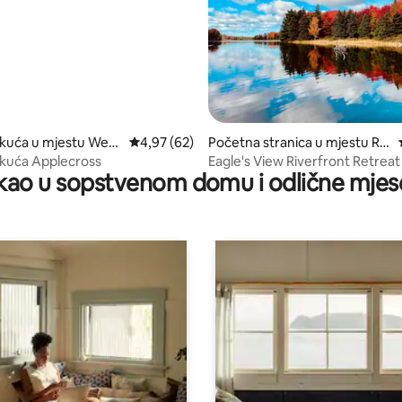
 od 5, recenzija: 6
 kuća u mjestu West
prosječna ocjena 4,97 od 5, recenzija: 62
4,97 (62)
Početna stranica u mjestu Riv
er Denys
 kuća Applecross
Eagle's View Riverfront Retreat
ao u sopstvenom domu i odlične mjes
Panoramic Views