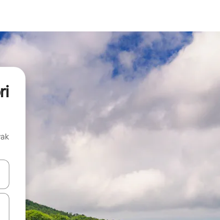
ri
vak
oz njih pomoću strelica nagore i nadolje, kao i da ih istražujte dodirom