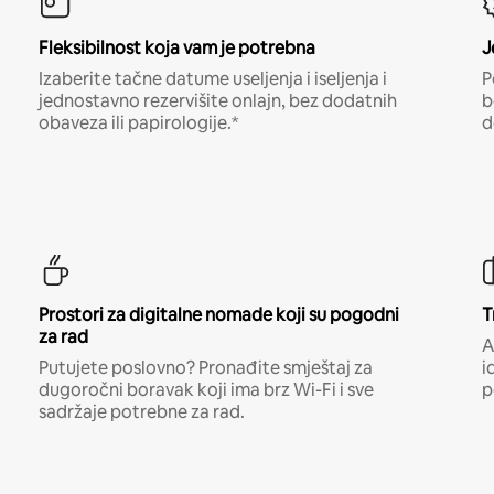
Fleksibilnost koja vam je potrebna
J
Izaberite tačne datume useljenja i iseljenja i
P
jednostavno rezervišite onlajn, bez dodatnih
b
obaveza ili papirologije.*
d
Prostori za digitalne nomade koji su pogodni
T
za rad
A
Putujete poslovno? Pronađite smještaj za
i
dugoročni boravak koji ima brz Wi-Fi i sve
p
sadržaje potrebne za rad.