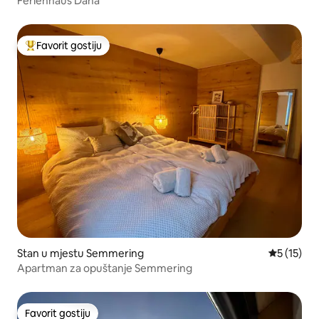
Ferienhaus Dana
Favorit gostiju
Glavni favorit gostiju
Stan u mjestu Semmering
prosječna 
5 (15)
Apartman za opuštanje Semmering
Favorit gostiju