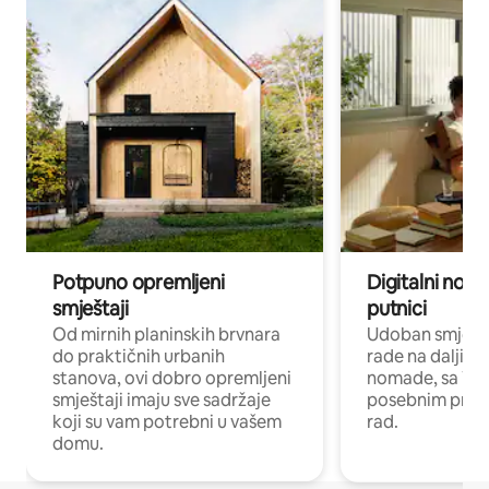
Potpuno opremljeni
Digitalni noma
smještaji
putnici
Od mirnih planinskih brvnara
Udoban smještaj
do praktičnih urbanih
rade na daljinu 
stanova, ovi dobro opremljeni
nomade, sa Wi-
smještaji imaju sve sadržaje
posebnim prost
koji su vam potrebni u vašem
rad.
domu.