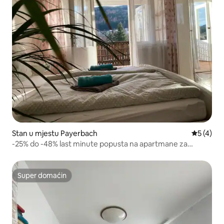
Stan u mjestu Payerbach
prosječna
5 (4)
-25% do -48% last minute popusta na apartmane za
odmor u CENTRU
Super domaćin
Super domaćin