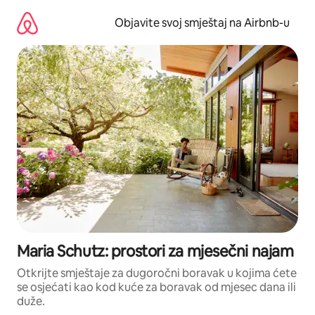
Pređi
na
Objavite svoj smještaj na Airbnb-u
sadržaj
Maria Schutz: prostori za mjesečni najam
Otkrijte smještaje za dugoročni boravak u kojima ćete
se osjećati kao kod kuće za boravak od mjesec dana ili
duže.