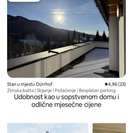
Favorit gostiju
Stan u mjestu Dürrhof
prosječna ocje
4,96 (23)
Zimska bašta | Skijanje | Pešačenje | Besplatan parking
Udobnost kao u sopstvenom domu i
odlične mjesečne cijene