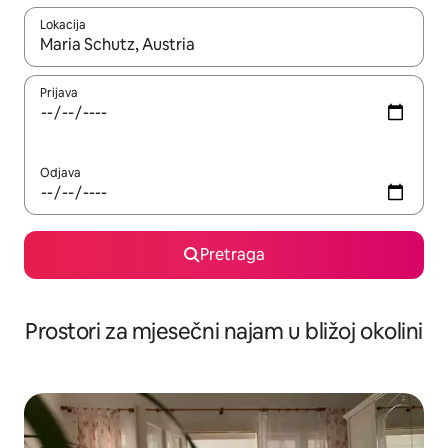
Lokacija
Kad su rezultati dostupni, možete da se krećete kroz njih pomoću 
Prijava
Odjava
Pretraga
Prostori za mjesečni najam u bližoj okolini