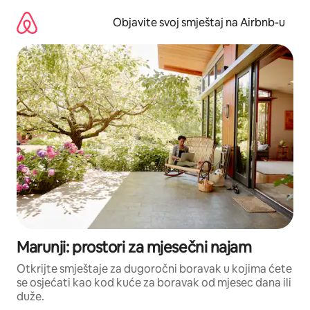
Pređi
na
Objavite svoj smještaj na Airbnb-u
sadržaj
Marunji: prostori za mjesečni najam
Otkrijte smještaje za dugoročni boravak u kojima ćete
se osjećati kao kod kuće za boravak od mjesec dana ili
duže.