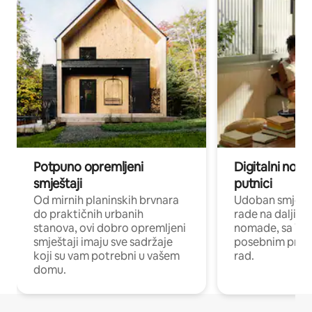
Potpuno opremljeni
Digitalni noma
smještaji
putnici
Od mirnih planinskih brvnara
Udoban smještaj
do praktičnih urbanih
rade na daljinu 
stanova, ovi dobro opremljeni
nomade, sa Wi-
smještaji imaju sve sadržaje
posebnim prost
koji su vam potrebni u vašem
rad.
domu.