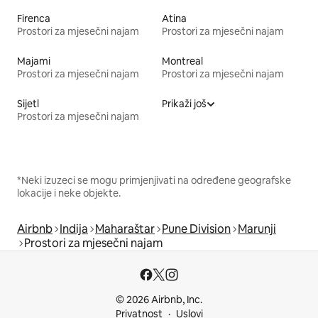
Firenca
Atina
Prostori za mjesečni najam
Prostori za mjesečni najam
Majami
Montreal
Prostori za mjesečni najam
Prostori za mjesečni najam
Sijetl
Prikaži još
Prostori za mjesečni najam
*Neki izuzeci se mogu primjenjivati na određene geografske
lokacije i neke objekte.
Airbnb
Indija
Maharaštar
Pune Division
Marunji
Prostori za mjesečni najam
© 2026 Airbnb, Inc.
Privatnost
Uslovi