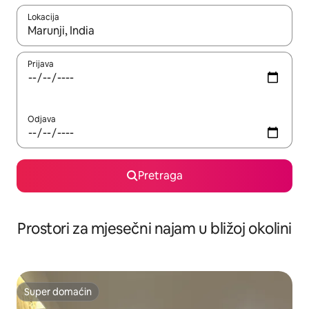
Lokacija
Kad su rezultati dostupni, možete da se krećete kroz njih pomoću 
Prijava
Odjava
Pretraga
Prostori za mjesečni najam u bližoj okolini
Super domaćin
Super domaćin