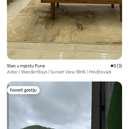
Stan u mjestu Pune
prosječna
5 (3)
Aster | WanderStays | Sunset View 1BHK | Hindževadi
Favorit gostiju
Favorit gostiju