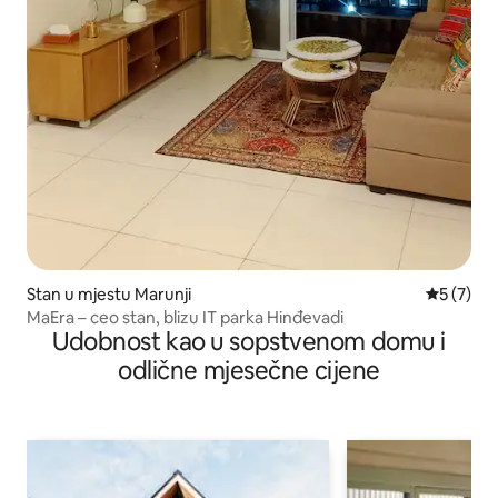
Stan u mjestu Marunji
prosječna
5 (7)
MaEra – ceo stan, blizu IT parka Hinđevadi
Udobnost kao u sopstvenom domu i
odlične mjesečne cijene