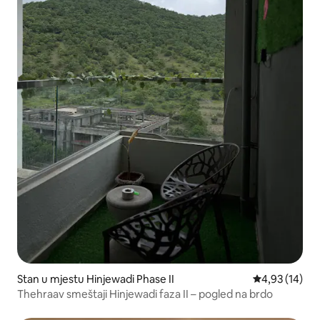
Stan u mjestu Hinjewadi Phase II
prosječna ocje
4,93 (14)
Thehraav smeštaji Hinjewadi faza II – pogled na brdo