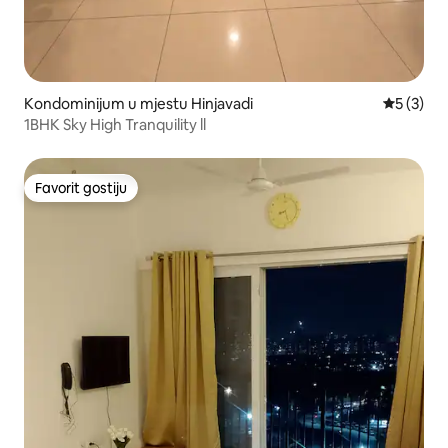
Kondominijum u mjestu Hinjavadi
prosječna
5 (3)
1BHK Sky High Tranquility ll
Favorit gostiju
Favorit gostiju