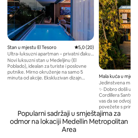
Stan u mjestu El Tesoro
prosječna ocjena 5,0 od 5, rec
5,0 (20)
Ultra-luksuzni apartman – privatni đakuzi
– El Poblado/AC
Novi luksuzni stan u Medeljinu (El
Poblado), idealan za turiste i poslovne
putnike. Mirno okruženje na samo 5
Mala kuća u mjest
minuta od akcije. Ekskluzivan dizajn
Jedinstvena mala
Privatni đakuzi i kada Tuš sa visokim
Medeljin i izlazak 
✨ Dobro došli u C
pritiskom u primarnom kupatilu 3 LG
Cordillera Santuar
pametna televizora (75”, 65”, 65”) Mašina
vas da se odvojite
za pranje i sušenje veša u smeštaju
povežete s prirod
Klima-uređaj Brzi Wi-Fi (800 Mb/s)
Popularni sadržaji u smještajima za
prostor za romant
Grejani bazen, đakuzi i parno kupatilo
boravke, sa svim 
Restoran i spa u sklopu smeštaja
odmor na lokaciji Medellin Metropolitan
istinsko isključivanje. 🔥 Savršeno 
Potpuno opremljena teretana Namenski
Area
Posmatranje ptica
radni prostor Besplatan prostor za
vjeverica i drugih div
zajednički rad Obezbeđenje 24/7 Nema