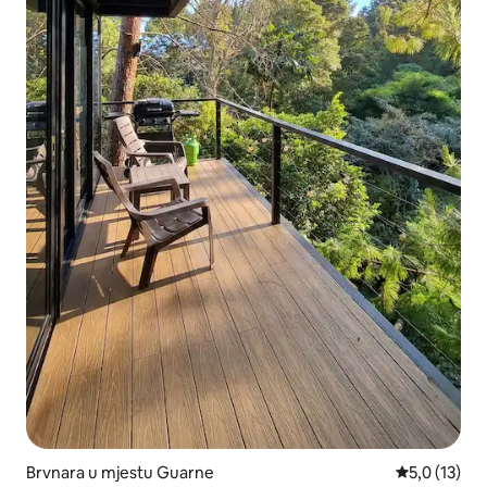
Brvnara u mjestu Guarne
prosječna oc
5,0 (13)