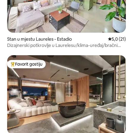
Stan u mjestu Laureles - Estadio
prosječna oc
5,0 (21)
Dizajnerski potkrovlje u Laurelesu/klima-uređaj/bračni
krevet (širok 180–220 cm)
Favorit gostiju
Glavni favorit gostiju