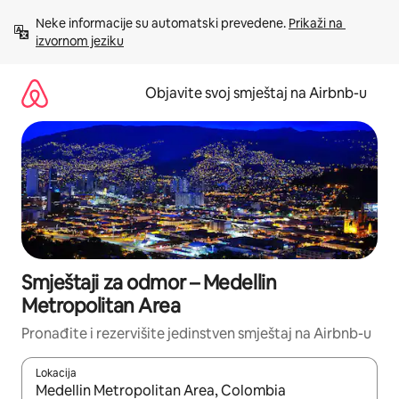
Pređi
Neke informacije su automatski prevedene. 
Prikaži na 
na
izvornom jeziku
sadržaj
Objavite svoj smještaj na Airbnb-u
Smještaji za odmor – Medellin
Metropolitan Area
Pronađite i rezervišite jedinstven smještaj na Airbnb-u
Lokacija
Kad su rezultati dostupni, možete da se krećete kroz njih pomoću 