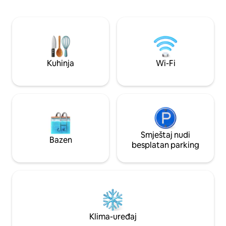
Parovi koji traže in
naknada za usluge Airbnb-a
Digitalni nomadi 
💻 - Ljubitelji fotografije i mira 📸 -
Odmorite se u bračn
uživanje u potpuno
Kuhinja
Wi-Fi
Smještaj nudi
Bazen
besplatan parking
Klima-uređaj