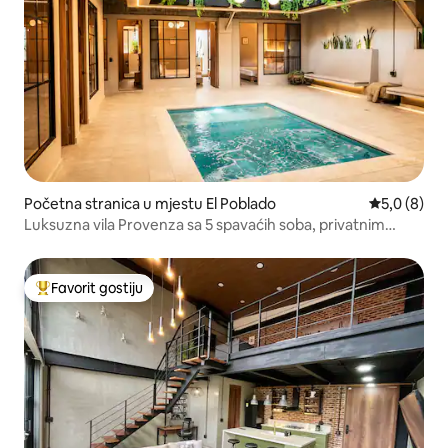
Početna stranica u mjestu El Poblado
prosječna o
5,0 (8)
Luksuzna vila Provenza sa 5 spavaćih soba, privatnim
bazenom i klima-uređajem
Favorit gostiju
Glavni favorit gostiju