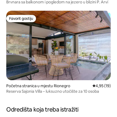
Brvnara sa balkonom i pogledom na jezero u blizini P. Arví
Favorit gostiju
Favorit gostiju
Početna stranica u mjestu Rionegro
prosječna ocje
4,95 (19)
Reserva Sajonia Villa – luksuzno utočište za 10 osoba
Odredišta koja treba istražiti