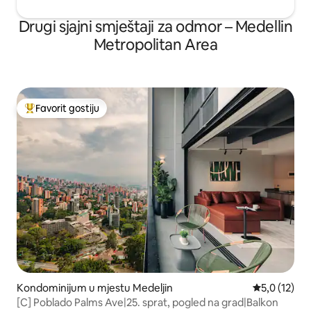
Drugi sjajni smještaji za odmor – Medellin
Metropolitan Area
Favorit gostiju
Glavni favorit gostiju
Kondominijum u mjestu Medeljin
prosječna oc
5,0 (12)
[C] Poblado Palms Ave|25. sprat, pogled na grad|Balkon