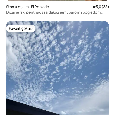
Stan u mjestu El Poblado
prosječna ocj
5,0 (38)
Dizajnerski penthaus sa đakuzijem, barom i pogledom
Provenza
Favorit gostiju
Favorit gostiju