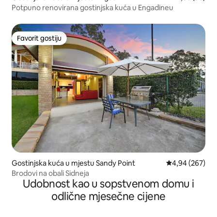
Potpuno renovirana gostinjska kuća u Engadineu
Favorit gostiju
Favorit gostiju
Gostinjska kuća u mjestu Sandy Point
prosječna ocjen
4,94 (267)
Brodovi na obali Sidneja
Udobnost kao u sopstvenom domu i
odlične mjesečne cijene