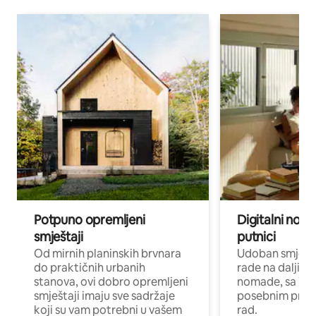
Potpuno opremljeni
Digitalni noma
smještaji
putnici
Od mirnih planinskih brvnara
Udoban smještaj
do praktičnih urbanih
rade na daljinu 
stanova, ovi dobro opremljeni
nomade, sa Wi-
smještaji imaju sve sadržaje
posebnim prost
koji su vam potrebni u vašem
rad.