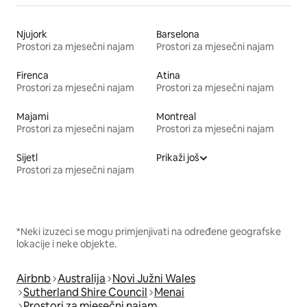
Njujork
Barselona
Prostori za mjesečni najam
Prostori za mjesečni najam
Firenca
Atina
Prostori za mjesečni najam
Prostori za mjesečni najam
Majami
Montreal
Prostori za mjesečni najam
Prostori za mjesečni najam
Sijetl
Prikaži još
Prostori za mjesečni najam
*Neki izuzeci se mogu primjenjivati na određene geografske
lokacije i neke objekte.
Airbnb
Australija
Novi Južni Wales
Sutherland Shire Council
Menai
Prostori za mjesečni najam