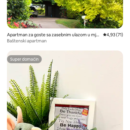
Apartman za goste sa zasebnim ulazom u mjes
prosječna ocj
4,93 (71)
tu Caringbah South
Baštenski apartman
Super domaćin
Super domaćin