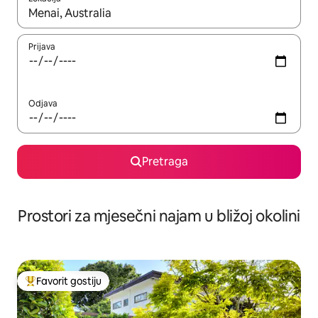
Kad su rezultati dostupni, možete da se krećete kroz njih pomoću 
Prijava
Odjava
Pretraga
Prostori za mjesečni najam u bližoj okolini
Favorit gostiju
Glavni favorit gostiju