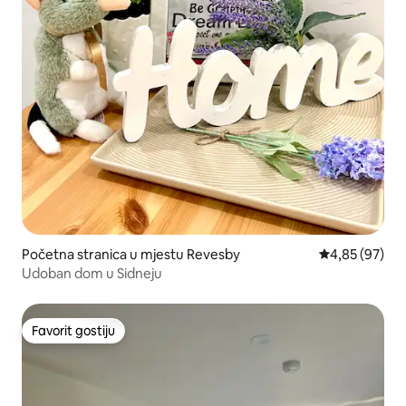
Početna stranica u mjestu Revesby
prosječna ocje
4,85 (97)
Udoban dom u Sidneju
Favorit gostiju
Favorit gostiju