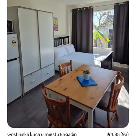
Gostinjska kuća u mjestu Engadin
prosječna ocje
4,85 (93)