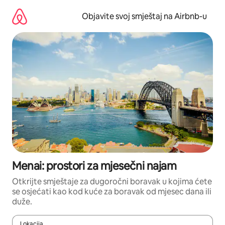
Pređi
na
Objavite svoj smještaj na Airbnb-u
sadržaj
Menai: prostori za mjesečni najam
Otkrijte smještaje za dugoročni boravak u kojima ćete
se osjećati kao kod kuće za boravak od mjesec dana ili
duže.
Lokacija