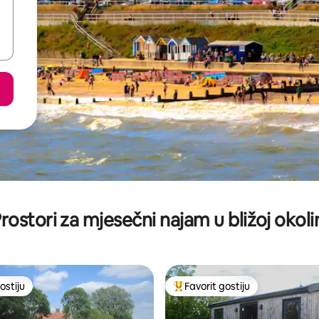
rostori za mjesečni najam u bližoj okoli
ostiju
Favorit gostiju
ostiju
Glavni favorit gostiju