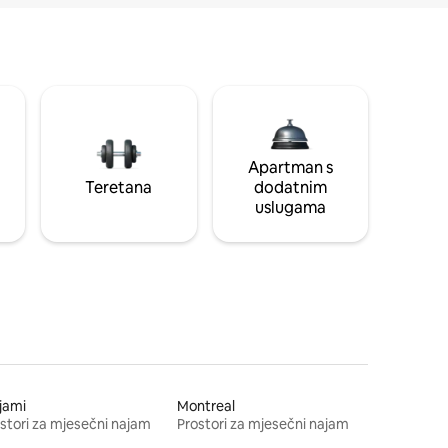
Apartman s
Teretana
dodatnim
uslugama
jami
Montreal
stori za mjesečni najam
Prostori za mjesečni najam