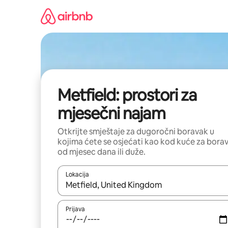
Pređi
na
sadržaj
Metfield: prostori za
mjesečni najam
Otkrijte smještaje za dugoročni boravak u
kojima ćete se osjećati kao kod kuće za bora
od mjesec dana ili duže.
Lokacija
Kad su rezultati dostupni, možete da se krećete kr
Prijava