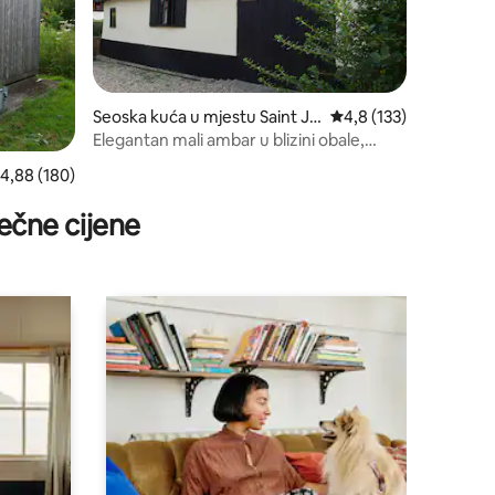
Seoska kuća u mjestu Saint Ja
prosječna ocjena 4,8 o
4,8 (133)
mes South Elmham
Elegantan mali ambar u blizini obale,
privatna bašta
rosječna ocjena 4,88 od 5, recenzija: 180
4,88 (180)
ečne cijene