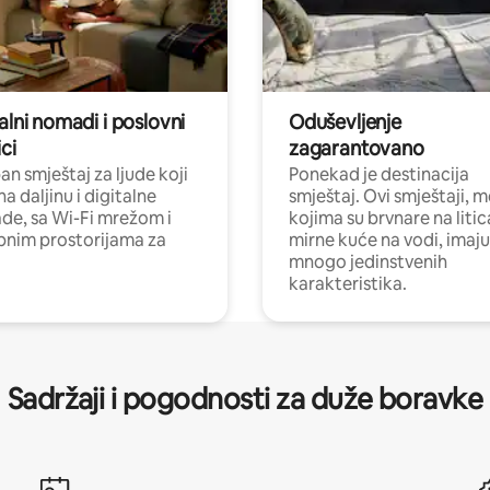
alni nomadi i poslovni
Oduševljenje
ci
zagarantovano
n smještaj za ljude koji
Ponekad je destinacija
na daljinu i digitalne
smještaj. Ovi smještaji, 
e, sa Wi-Fi mrežom i
kojima su brvnare na liti
nim prostorijama za
mirne kuće na vodi, imaju
mnogo jedinstvenih
karakteristika.
Sadržaji i pogodnosti za duže boravke