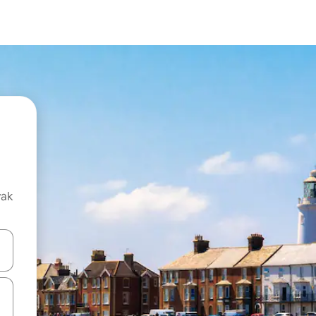
vak
oz njih pomoću strelica nagore i nadolje, kao i da ih istražujte dodirom