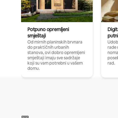
Potpuno opremljeni
Digit
smještaji
putni
Od mirnih planinskih brvnara
Udoba
do praktičnih urbanih
rade 
stanova, ovi dobro opremljeni
nomad
smještaji imaju sve sadržaje
poseb
koji su vam potrebni u vašem
rad.
domu.