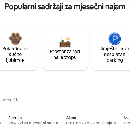
Popularni sadržaji za mjesečni najam
Prikladno za
Smještaj nudi
Prostor za rad
kućne
besplatan
na laptopu
ljubimce
parking
a odredišta
Firenca
Atina
Ma
m
Prostori za mjesečni najam
Prostori za mjesečni najam
Pro