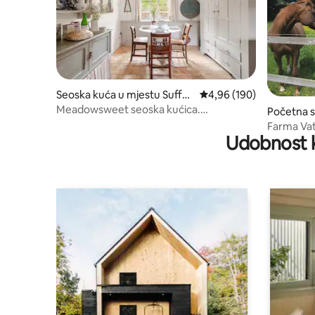
Seoska kuća u mjestu Suffol
prosječna ocjena 4,96 od
4,96 (190)
k
Meadowsweet seoska kućica.
Početna s
Romantično utočište na selu.
essingfiel
Farma Va
Udobnost k