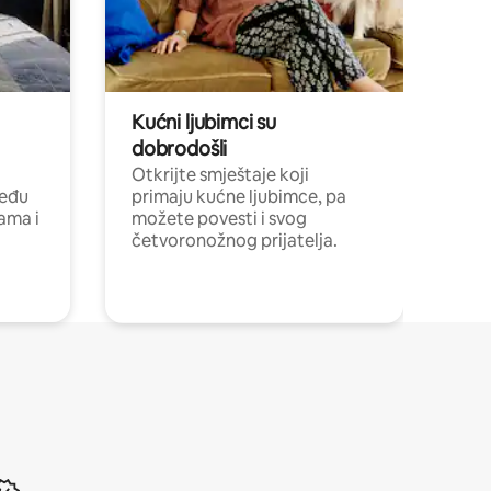
Kućni ljubimci su
dobrodošli
Otkrijte smještaje koji
među
primaju kućne ljubimce, pa
cama i
možete povesti i svog
četvoronožnog prijatelja.