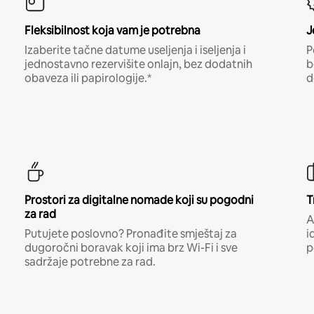
Fleksibilnost koja vam je potrebna
J
Izaberite tačne datume useljenja i iseljenja i
P
jednostavno rezervišite onlajn, bez dodatnih
b
obaveza ili papirologije.*
d
Prostori za digitalne nomade koji su pogodni
T
za rad
A
Putujete poslovno? Pronađite smještaj za
i
dugoročni boravak koji ima brz Wi-Fi i sve
p
sadržaje potrebne za rad.