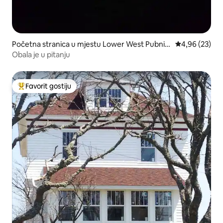
Početna stranica u mjestu Lower West Pubnic
prosječna ocje
4,96 (23)
o
Obala je u pitanju
Favorit gostiju
Glavni favorit gostiju