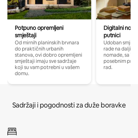
Potpuno opremljeni
Digitalni noma
smještaji
putnici
Od mirnih planinskih brvnara
Udoban smještaj
do praktičnih urbanih
rade na daljinu 
stanova, ovi dobro opremljeni
nomade, sa Wi-
smještaji imaju sve sadržaje
posebnim prost
koji su vam potrebni u vašem
rad.
domu.
Sadržaji i pogodnosti za duže boravke