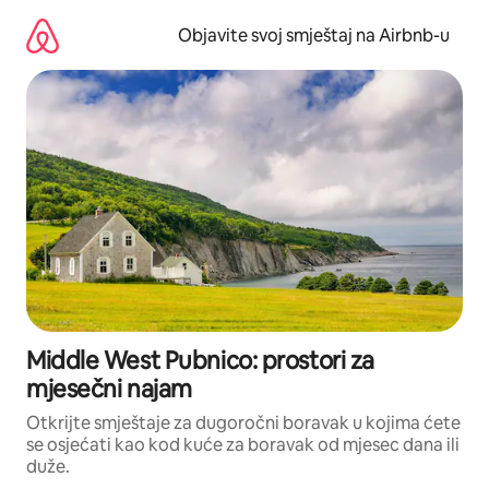
Pređi
na
Objavite svoj smještaj na Airbnb-u
sadržaj
Middle West Pubnico: prostori za
mjesečni najam
Otkrijte smještaje za dugoročni boravak u kojima ćete
se osjećati kao kod kuće za boravak od mjesec dana ili
duže.