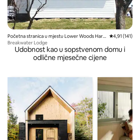
Početna stranica u mjestu Lower Woods Harb
prosječna ocje
4,91 (141)
our
Breakwater Lodge
Udobnost kao u sopstvenom domu i
odlične mjesečne cijene