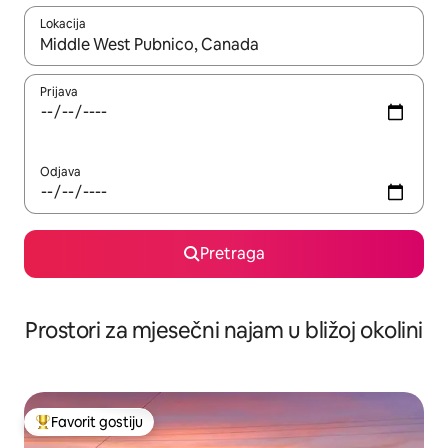
Lokacija
Kad su rezultati dostupni, možete da se krećete kroz njih pomoću 
Prijava
Odjava
Pretraga
Prostori za mjesečni najam u bližoj okolini
Favorit gostiju
Glavni favorit gostiju