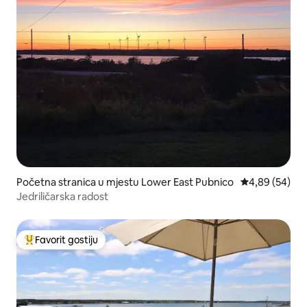
Početna stranica u mjestu Lower East Pubnico
prosječna ocje
4,89 (54)
Jedriličarska radost
Favorit gostiju
Glavni favorit gostiju