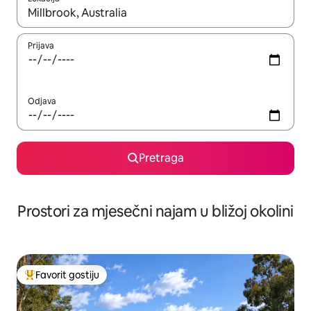
Kad su rezultati dostupni, možete da se krećete kroz njih pomoću 
Prijava
Odjava
Pretraga
Prostori za mjesečni najam u bližoj okolini
Favorit gostiju
Glavni favorit gostiju