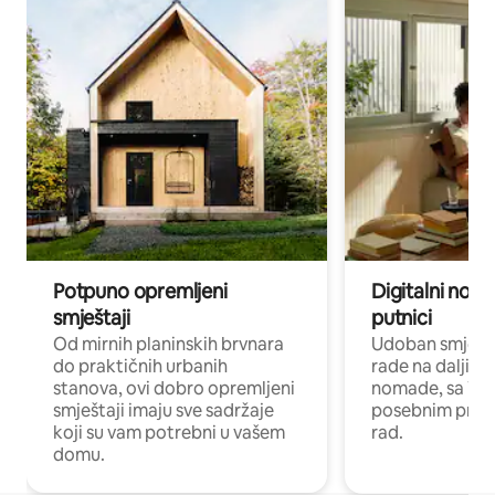
Potpuno opremljeni
Digitalni noma
smještaji
putnici
Od mirnih planinskih brvnara
Udoban smještaj
do praktičnih urbanih
rade na daljinu 
stanova, ovi dobro opremljeni
nomade, sa Wi-
smještaji imaju sve sadržaje
posebnim prost
koji su vam potrebni u vašem
rad.
domu.