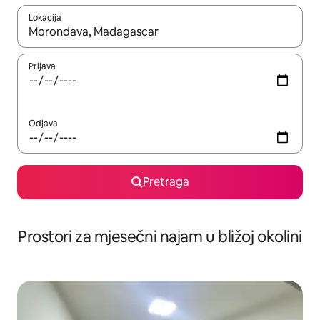
Lokacija
Kad su rezultati dostupni, možete da se krećete kroz njih pomoću 
Prijava
Odjava
Pretraga
Prostori za mjesečni najam u bližoj okolini