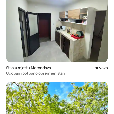
Stan u mjestu Morondava
Novi smješ
Novo
Udoban i potpuno opremljen stan