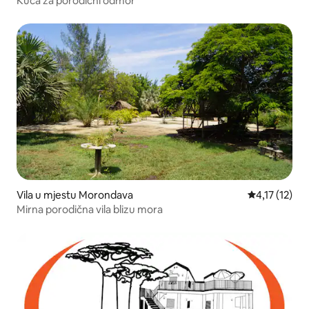
Kuća za porodični odmor
Vila u mjestu Morondava
prosječna ocj
4,17 (12)
Mirna porodična vila blizu mora