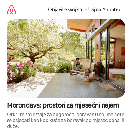
Pređi
na
Objavite svoj smještaj na Airbnb-u
sadržaj
Morondava: prostori za mjesečni najam
Otkrijte smještaje za dugoročni boravak u kojima ćete
se osjećati kao kod kuće za boravak od mjesec dana ili
duže.