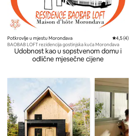
Potkrovlje u mjestu Morondava
prosječna o
4,5 (4)
BAOBAB LOFT rezidencija gostinjska kuća Morondava
Udobnost kao u sopstvenom domu i
odlične mjesečne cijene