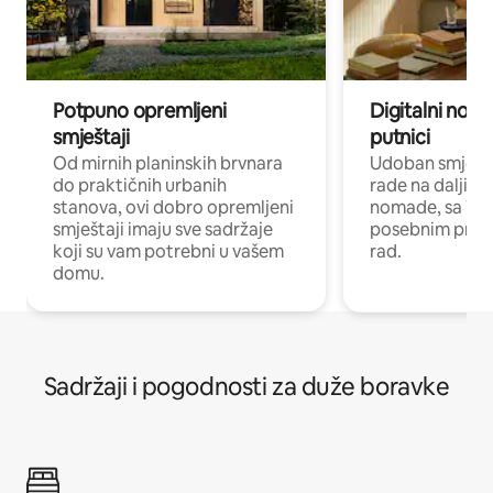
Potpuno opremljeni
Digitalni noma
smještaji
putnici
Od mirnih planinskih brvnara
Udoban smještaj
do praktičnih urbanih
rade na daljinu 
stanova, ovi dobro opremljeni
nomade, sa Wi-
smještaji imaju sve sadržaje
posebnim prost
koji su vam potrebni u vašem
rad.
domu.
Sadržaji i pogodnosti za duže boravke