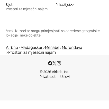
Sijetl
Prikaži još
Prostori za mjesečni najam
*Neki izuzeci se mogu primjenjivati na određene geografske
lokacije i neke objekte.
Airbnb
Madagaskar
Menabe
Morondava
Prostori za mjesečni najam
© 2026 Airbnb, Inc.
Privatnost
Uslovi