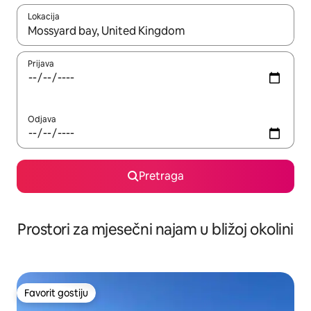
Lokacija
Kad su rezultati dostupni, možete da se krećete kroz njih pomoću 
Prijava
Odjava
Pretraga
Prostori za mjesečni najam u bližoj okolini
Favorit gostiju
Favorit gostiju