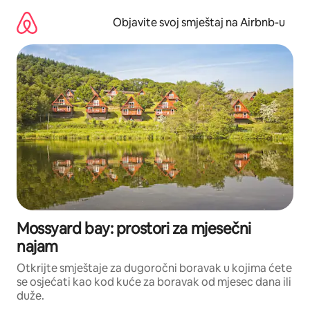
Pređi
na
Objavite svoj smještaj na Airbnb-u
sadržaj
Mossyard bay: prostori za mjesečni
najam
Otkrijte smještaje za dugoročni boravak u kojima ćete
se osjećati kao kod kuće za boravak od mjesec dana ili
duže.