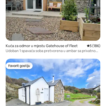
Kuća za odmor u mjestu Gatehouse of Fleet
prosječna oc
5 (186)
Udoban 1 spavaća soba pretvorena u ambar sa privatnom
baštom
Favorit gostiju
Favorit gostiju