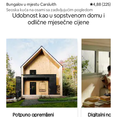
Bungalov u mjestu Carsluith
prosječna ocjen
4,88 (225)
Seoska kuća na osami sa zadivljujućim pogledom
Udobnost kao u sopstvenom domu i
odlične mjesečne cijene
Potpuno opremljeni
Digitalni noma