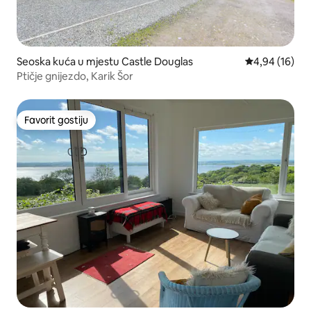
Seoska kuća u mjestu Castle Douglas
prosječna ocje
4,94 (16)
Ptičje gnijezdo, Karik Šor
Favorit gostiju
Favorit gostiju