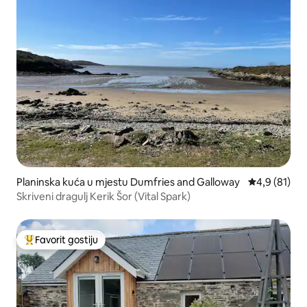
Planinska kuća u mjestu Dumfries and Galloway
prosječna oc
4,9 (81)
Skriveni dragulj Kerik Šor (Vital Spark)
Favorit gostiju
Glavni favorit gostiju