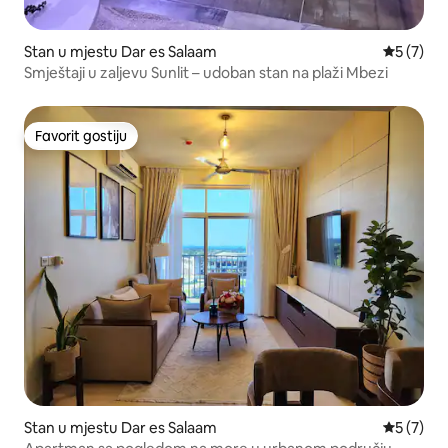
Stan u mjestu Dar es Salaam
prosječna
5 (7)
Smještaji u zaljevu Sunlit – udoban stan na plaži Mbezi
Favorit gostiju
Favorit gostiju
Stan u mjestu Dar es Salaam
prosječna
5 (7)