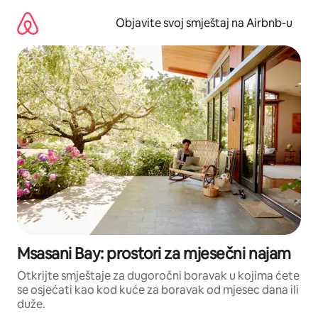
Pređi
na
Objavite svoj smještaj na Airbnb-u
sadržaj
Msasani Bay: prostori za mjesečni najam
Otkrijte smještaje za dugoročni boravak u kojima ćete
se osjećati kao kod kuće za boravak od mjesec dana ili
duže.