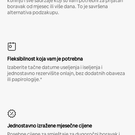
kuhinju i sve sadržaje koji su vam potrebni za prijatan
boravak od mjesec ili više dana. To je savršena
alternativa podzakupu.
Fleksibilnost koja vam je potrebna
Izaberite tačne datume useljenja i iseljenja i
jednostavno rezervišite onlajn, bez dodatnih obaveza
ili papirologije.*
Jednostavno izražene mjesečne cijene
Posebne cijene za smještaje za dugoročni boravak i