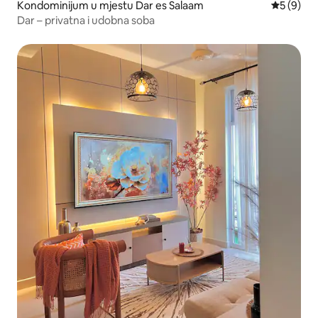
Kondominijum u mjestu Dar es Salaam
prosječna
5 (9)
Dar – privatna i udobna soba