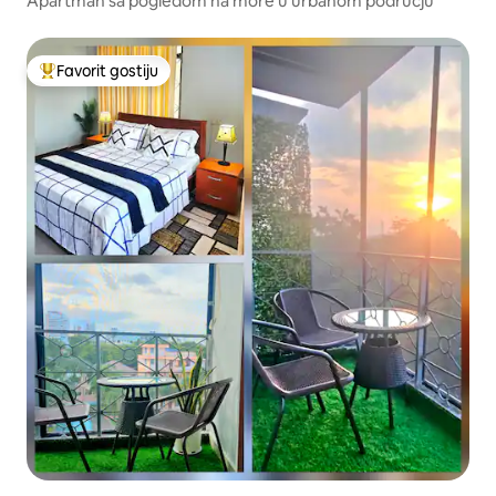
Apartman sa pogledom na more u urbanom području
Favorit gostiju
Glavni favorit gostiju