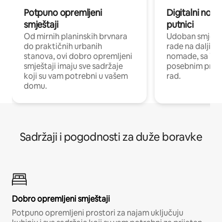
Potpuno opremljeni
Digitalni noma
smještaji
putnici
Od mirnih planinskih brvnara
Udoban smještaj
do praktičnih urbanih
rade na daljinu 
stanova, ovi dobro opremljeni
nomade, sa Wi-
smještaji imaju sve sadržaje
posebnim prost
koji su vam potrebni u vašem
rad.
domu.
Sadržaji i pogodnosti za duže boravke
Dobro opremljeni smještaji
Potpuno opremljeni prostori za najam uključuju