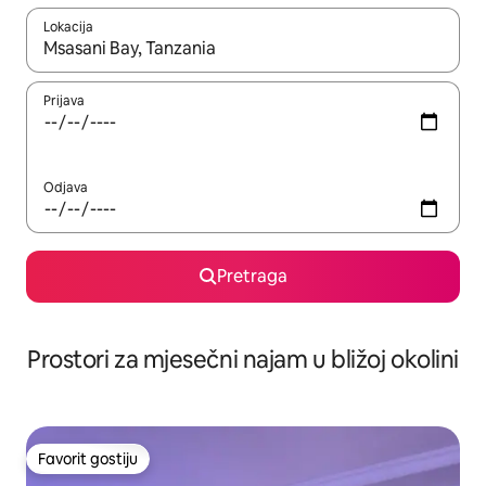
Lokacija
Kad su rezultati dostupni, možete da se krećete kroz njih pomoću 
Prijava
Odjava
Pretraga
Prostori za mjesečni najam u bližoj okolini
Favorit gostiju
Favorit gostiju