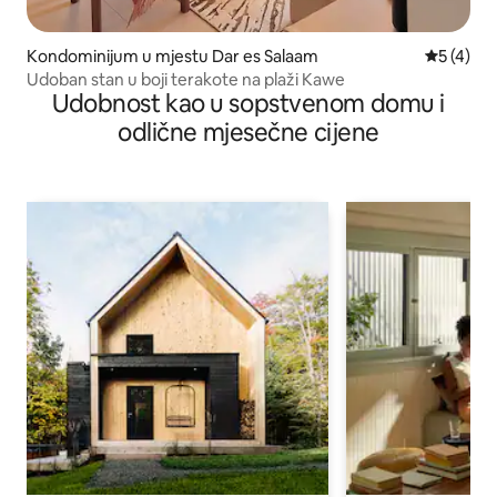
Kondominijum u mjestu Dar es Salaam
prosječna
5 (4)
Udoban stan u boji terakote na plaži Kawe
Udobnost kao u sopstvenom domu i
odlične mjesečne cijene