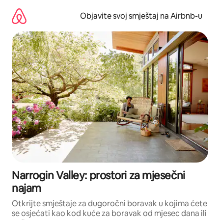
Pređi
na
Objavite svoj smještaj na Airbnb-u
sadržaj
Narrogin Valley: prostori za mjesečni
najam
Otkrijte smještaje za dugoročni boravak u kojima ćete
se osjećati kao kod kuće za boravak od mjesec dana ili