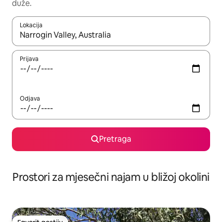
duže.
Lokacija
Kad su rezultati dostupni, možete da se krećete kroz njih pomoću 
Prijava
Odjava
Pretraga
Prostori za mjesečni najam u bližoj okolini