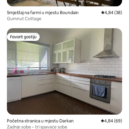
Smještaj na farmi u mjestu Boundain
prosječna ocje
4,84 (38)
Gumnut Cottage
Favorit gostiju
Favorit gostiju
Početna stranica u mjestu Darkan
prosječna ocje
4,84 (69)
Zadnje sobe – tri spavaće sobe