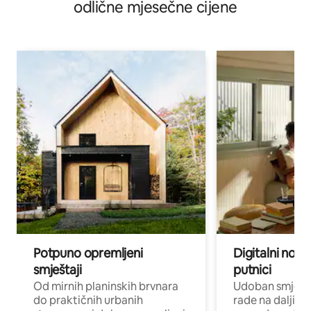
odlične mjesečne cijene
Potpuno opremljeni
Digitalni noma
smještaji
putnici
Od mirnih planinskih brvnara
Udoban smještaj
do praktičnih urbanih
rade na daljinu 