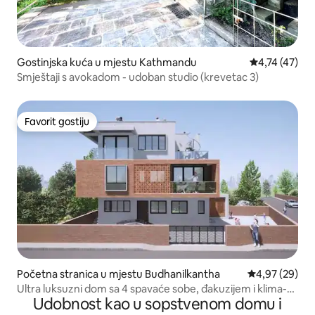
Gostinjska kuća u mjestu Kathmandu
prosječna ocj
4,74 (47)
Smještaji s avokadom - udoban studio (krevetac 3)
Favorit gostiju
Favorit gostiju
Početna stranica u mjestu Budhanilkantha
prosječna ocje
4,97 (29)
Ultra luksuzni dom sa 4 spavaće sobe, đakuzijem i klima-
Udobnost kao u sopstvenom domu i
uređajem