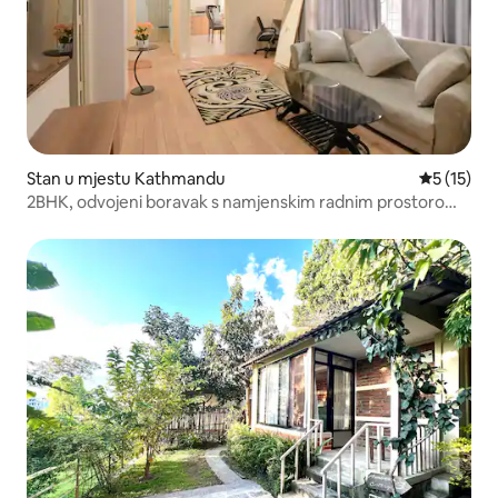
Stan u mjestu Kathmandu
prosječna 
5 (15)
2BHK, odvojeni boravak s namjenskim radnim prostorom,
Katmandu