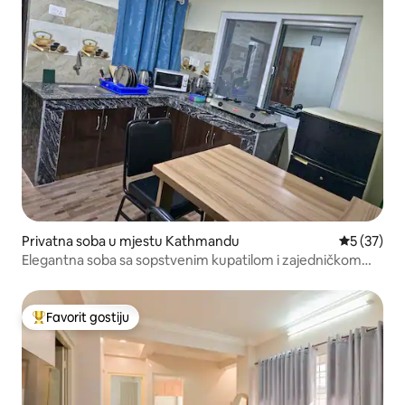
Privatna soba u mjestu Kathmandu
prosječna 
5 (37)
Elegantna soba sa sopstvenim kupatilom i zajedničkom
kuhinjom
Favorit gostiju
Glavni favorit gostiju