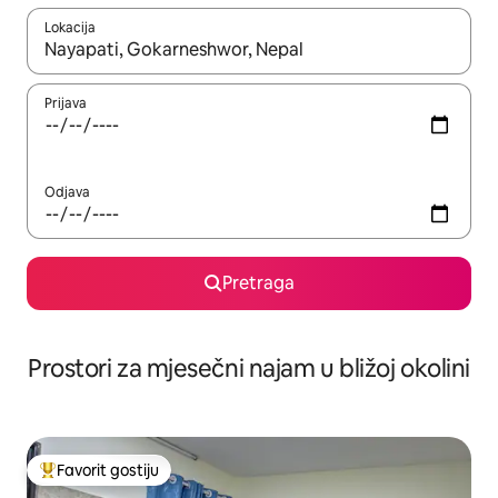
Lokacija
Kad su rezultati dostupni, možete da se krećete kroz njih pomoću 
Prijava
Odjava
Pretraga
Prostori za mjesečni najam u bližoj okolini
Favorit gostiju
Glavni favorit gostiju