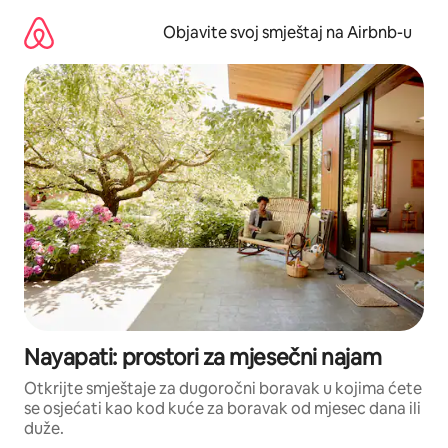
Pređi
na
Objavite svoj smještaj na Airbnb-u
sadržaj
Nayapati: prostori za mjesečni najam
Otkrijte smještaje za dugoročni boravak u kojima ćete
se osjećati kao kod kuće za boravak od mjesec dana ili
duže.