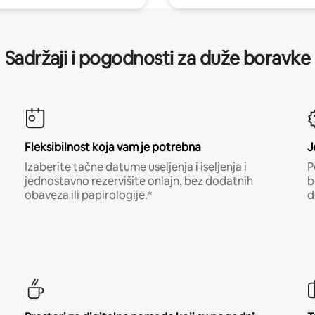
Sadržaji i pogodnosti za duže boravke
Fleksibilnost koja vam je potrebna
J
Izaberite tačne datume useljenja i iseljenja i
P
jednostavno rezervišite onlajn, bez dodatnih
b
obaveza ili papirologije.*
d