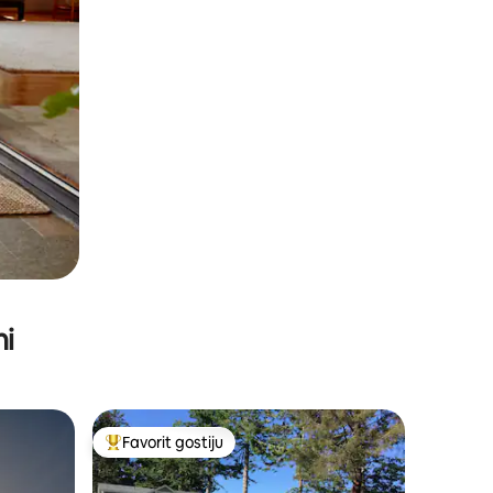
ni
Favorit gostiju
Glavni favorit gostiju