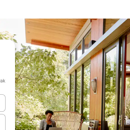
vak
oz njih pomoću strelica nagore i nadolje, kao i da ih istražujte dodirom