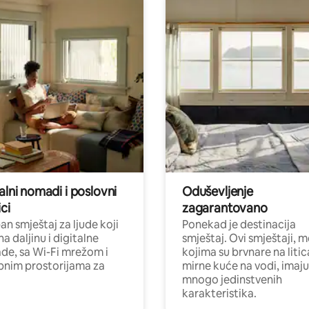
alni nomadi i poslovni
Oduševljenje
ci
zagarantovano
n smještaj za ljude koji
Ponekad je destinacija
na daljinu i digitalne
smještaj. Ovi smještaji, 
e, sa Wi-Fi mrežom i
kojima su brvnare na liti
nim prostorijama za
mirne kuće na vodi, imaju
mnogo jedinstvenih
karakteristika.