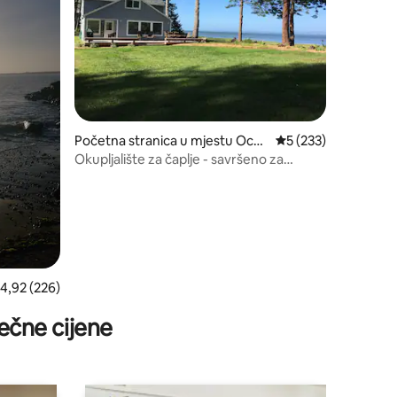
Početna stranica u mjestu Ocea
prosječna ocjena 5 o
5 (233)
n Park
Okupljalište za čaplje - savršeno za
porodicu i prijatelje
rosječna ocjena 4,92 od 5, recenzija: 226
4,92 (226)
ečne cijene