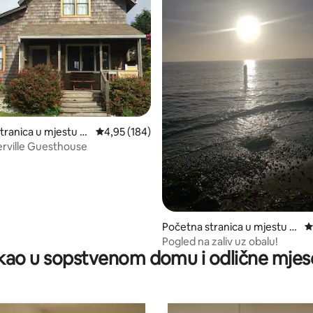
tranica u mjestu O
prosječna ocjena 4,95 od 5, recenzija: 184
4,95 (184)
rville Guesthouse
d 5, recenzija: 65
Početna stranica u mjestu T
p
okeland
Pogled na zaliv uz obalu!
ao u sopstvenom domu i odlične mjes