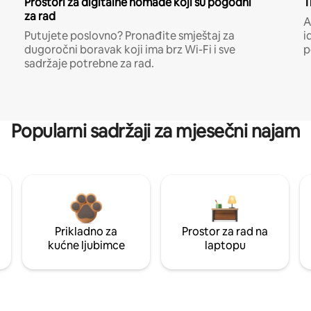
Prostori za digitalne nomade koji su pogodni
T
za rad
A
Putujete poslovno? Pronađite smještaj za
i
dugoročni boravak koji ima brz Wi-Fi i sve
p
sadržaje potrebne za rad.
Popularni sadržaji za mjesečni najam
Prikladno za
Prostor za rad na
kućne ljubimce
laptopu