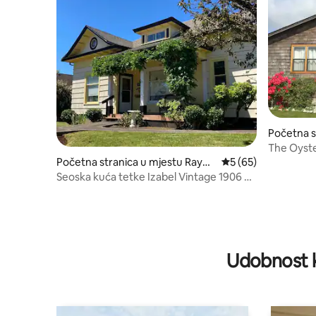
Početna s
ysterville
The Oyste
Početna stranica u mjestu Raym
prosječna ocjena 5 o
5 (65)
ond
Seoska kuća tetke Izabel Vintage 1906 u
Rejmondu, VA
Udobnost k