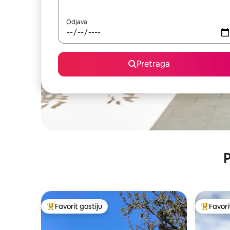
Odjava
Pretraga
P
Favorit gostiju
Favori
Glavni favorit gostiju
Glavni fa