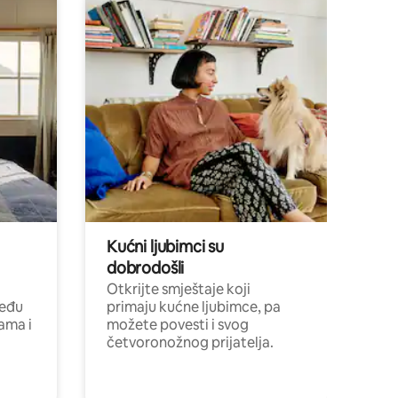
Kućni ljubimci su
dobrodošli
Otkrijte smještaje koji
među
primaju kućne ljubimce, pa
cama i
možete povesti i svog
četvoronožnog prijatelja.