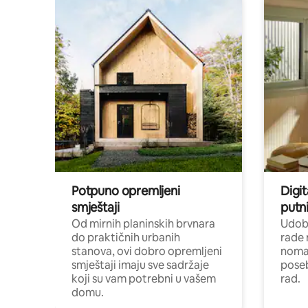
Potpuno opremljeni
Digit
smještaji
putni
Od mirnih planinskih brvnara
Udoba
do praktičnih urbanih
rade 
stanova, ovi dobro opremljeni
nomad
smještaji imaju sve sadržaje
poseb
koji su vam potrebni u vašem
rad.
domu.