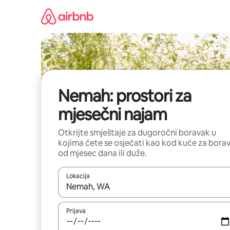
Pređi
na
sadržaj
Nemah: prostori za
mjesečni najam
Otkrijte smještaje za dugoročni boravak u
kojima ćete se osjećati kao kod kuće za bora
od mjesec dana ili duže.
Lokacija
Kad su rezultati dostupni, možete da se krećete kr
Prijava