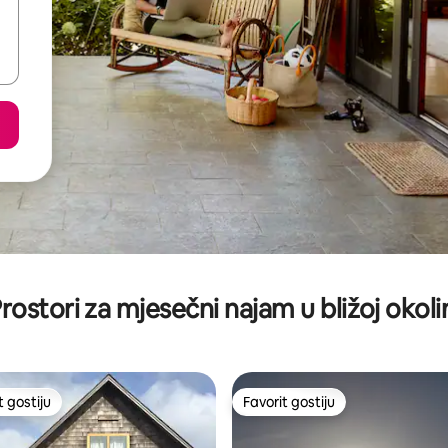
rostori za mjesečni najam u bližoj okoli
t gostiju
Favorit gostiju
vorit gostiju
Favorit gostiju