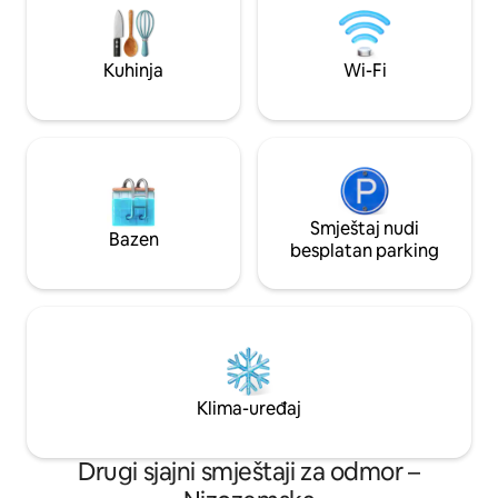
Utreht su udaljeni 30 minuta • Gooimeer
sunčanje, trpezari
je udaljen 15 minuta • Zandvoort i plaža
otvorenom, roštilj
udaljeni 60 minuta • Prelepe staze za
zadivljujućim pogl
Kuhinja
Wi-Fi
pešačenje i vožnju biciklom
vlasnike pasa: Obj
Smještaj nudi
Bazen
besplatan parking
Klima-uređaj
Drugi sjajni smještaji za odmor –