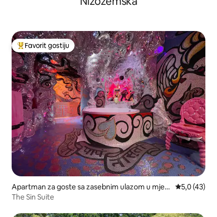
Nizozemska
Favorit gostiju
Glavni favorit gostiju
Apartman za goste sa zasebnim ulazom u mjest
prosječna oc
5,0 (43)
u Centar
The Sin Suite