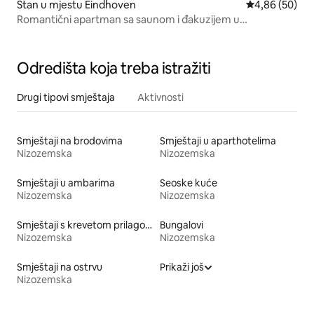
Stan u mjestu Eindhoven
prosječna ocje
4,86 (50)
Romantični apartman sa saunom i đakuzijem u
Ajndhovenu
Odredišta koja treba istražiti
Drugi tipovi smještaja
Aktivnosti
Smještaji na brodovima
Smještaji u aparthotelima
Nizozemska
Nizozemska
Smještaji u ambarima
Seoske kuće
Nizozemska
Nizozemska
Smještaji s krevetom prilagođene visine
Bungalovi
Nizozemska
Nizozemska
Smještaji na ostrvu
Prikaži još
Nizozemska