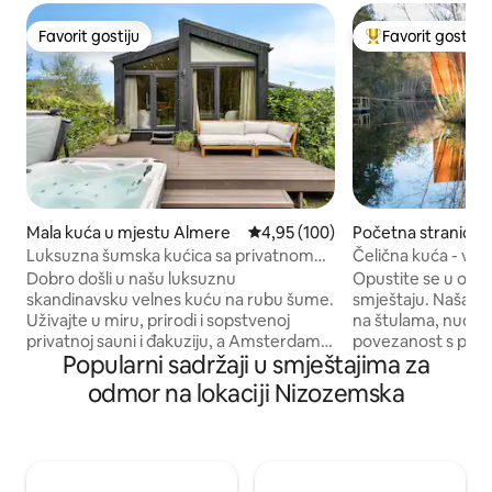
Favorit gostiju
Favorit gostiju
Favorit gostiju
Glavni favorit gost
Mala kuća u mjestu Almere
prosječna ocjena 4,95 od 5, rece
4,95 (100)
Početna stranica 
rgentheim
Luksuzna šumska kućica sa privatnom
Čelična kuća - va
đakuzijem, saunom i klima-uređajem
jezera
Dobro došli u našu luksuznu
Opustite se u ov
skandinavsku velnes kuću na rubu šume.
smještaju. Naša Če
Uživajte u miru, prirodi i sopstvenoj
na štulama, nudi pr
privatnoj sauni i đakuziju, a Amsterdam,
povezanost s prir
Popularni sadržaji u smještajima za
Utreht i 't Gooi su u blizini za jednodnevni
sauni i uživajte 
izlet. Ovdje se možete potpuno opustiti
najvišoj tački izna
odmor na lokaciji Nizozemska
ili odmoriti nakon dana punog zabavnih
sjedenje sa špore
izleta. • Privatna đakuzi kada sa
održava vas prijat
mehurićima i mlaznicama (±38 °C, tokom
filmskim večerima 
cijele godine) • Vrhunska unutrašnja
za dodatnu zabavu
sauna • Klima-uređaj • Amsterdam i
prostrana drvena t