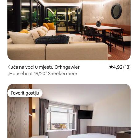
Kuća na vodi u mjestu Offingawier
prosječna ocj
4,92 (13)
„Houseboat 19/20” Sneekermeer
Favorit gostiju
Favorit gostiju