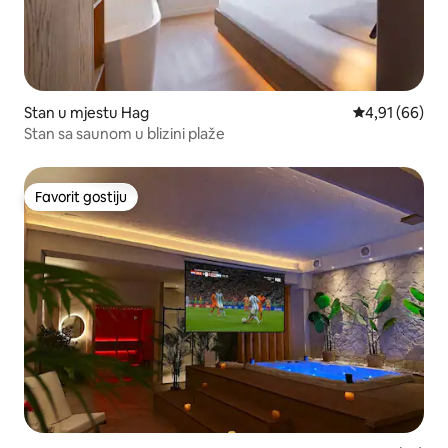
Stan u mjestu Hag
prosječna ocje
4,91 (66)
Stan sa saunom u blizini plaže
Favorit gostiju
Favorit gostiju