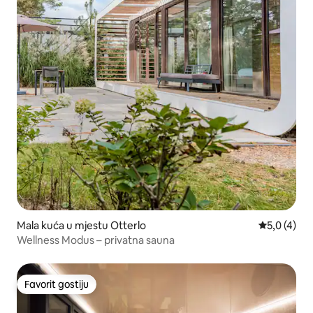
Mala kuća u mjestu Otterlo
prosječna o
5,0 (4)
Wellness Modus – privatna sauna
Favorit gostiju
Favorit gostiju