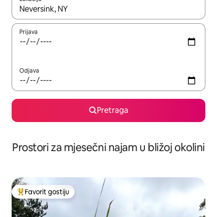
Kad su rezultati dostupni, možete da se krećete kroz njih pomoću 
Prijava
Odjava
Pretraga
Prostori za mjesečni najam u bližoj okolini
Favorit gostiju
Glavni favorit gostiju