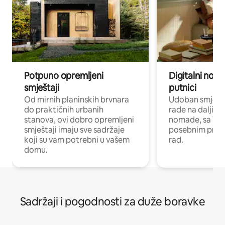
Potpuno opremljeni
Digitalni noma
smještaji
putnici
Od mirnih planinskih brvnara
Udoban smještaj
do praktičnih urbanih
rade na daljinu 
stanova, ovi dobro opremljeni
nomade, sa Wi-
smještaji imaju sve sadržaje
posebnim prost
koji su vam potrebni u vašem
rad.
domu.
Sadržaji i pogodnosti za duže boravke