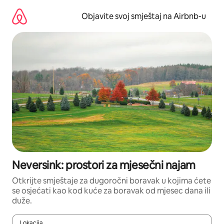
Pređi
na
Objavite svoj smještaj na Airbnb-u
sadržaj
Neversink: prostori za mjesečni najam
Otkrijte smještaje za dugoročni boravak u kojima ćete
se osjećati kao kod kuće za boravak od mjesec dana ili
duže.
Lokacija