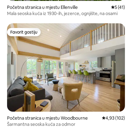
Početna stranica u mjestu Ellenville
prosječna 
5 (41)
Mala seoska kuća iz 1930-ih, jezerce, ognjište, na osami
Favorit gostiju
Favorit gostiju
Početna stranica u mjestu Woodbourne
prosječna ocjen
4,93 (102)
Šarmantna seoska kuća za odmor