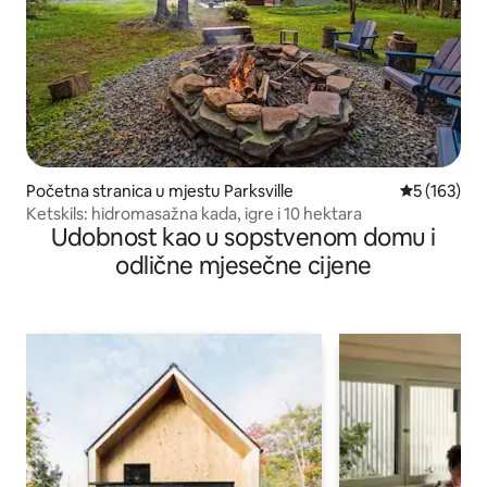
Početna stranica u mjestu Parksville
prosječna oc
5 (163)
Ketskils: hidromasažna kada, igre i 10 hektara
Udobnost kao u sopstvenom domu i
odlične mjesečne cijene