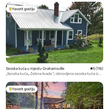
Favorit gostiju
Glavni favorit gostiju
Seoska kuća u mjestu Grahamsville
prosječna o
5 (116)
„Seoska kuća„ Zelena livada “, obnovljena seoska kuća iz
1850. godine.
Favorit gostiju
Glavni favorit gostiju