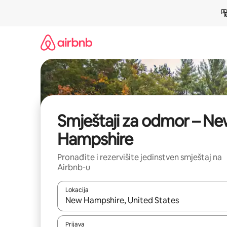
Pređi
na
sadržaj
Smještaji za odmor – N
Hampshire
Pronađite i rezervišite jedinstven smještaj na
Airbnb-u
Lokacija
Kad su rezultati dostupni, možete da se krećete kr
Prijava