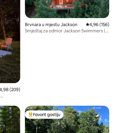
Brvnara u mjestu Jackson
prosječna ocjena 4,96 o
4,96 (156)
Smještaj za odmor Jackson Swimmers |
Udobna drvena brvnara za odmor
osječna ocjena 4,98 od 5, recenzija: 209
4,98 (209)
 Konvej
Favorit gostiju
Glavni favorit gostiju