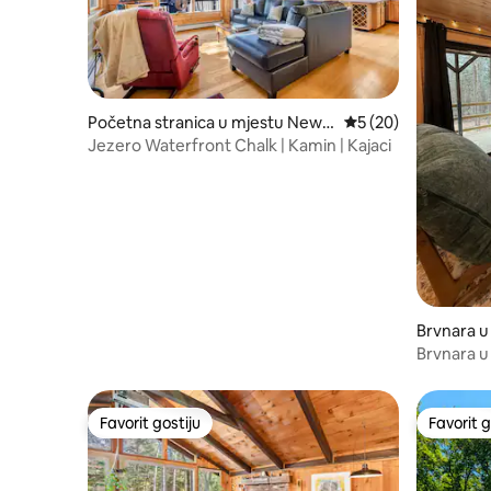
Početna stranica u mjestu New
prosječna ocjena 5 o
5 (20)
Durham
Jezero Waterfront Chalk | Kamin | Kajaci
Brvnara u
Brvnara u
Favorit gostiju
Favorit g
Favorit gostiju
Favorit g