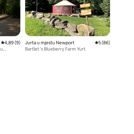
prosječna ocjena 4,89 od 5, recenzija: 9
4,89 (9)
Jurta u mjestu Newport
prosječna ocjena 5 
5 (86)
 u
Bartlet 's Blueberry Farm Yurt