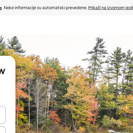
Neke informacije su automatski prevedene. 
Prikaži na izvornom jezi
ew
oz njih pomoću strelica nagore i nadolje, kao i da ih istražujte dodirom