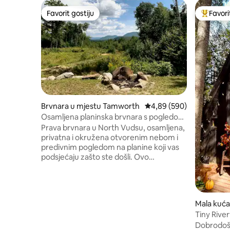
Favorit gostiju
Favori
Favorit gostiju
Glavni fa
Brvnara u mjestu Tamworth
prosječna ocjena 4,89 od
4,89 (590)
Osamljena planinska brvnara s pogledom
• Privatna sauna
Prava brvnara u North Vudsu, osamljena,
privatna i okružena otvorenim nebom i
predivnim pogledom na planine koji vas
podsjećaju zašto ste došli. Ovo
odmaralište u stilu brvnare nalazi se
duboko u šumi iznad Temvorta i potpuno
je opremljeno za udobnost, a da pritom
ne gubi svoj rustikalni šarm. Pješačite
Mala kuć
lokalnim stazama, posmatrajte zvijezde u
rth
Tiny Rive
uslovima gotovo nultog svjetlosnog
Views, Ho
Dobrodošl
zagađenja ili sjedite pored ognjišta s