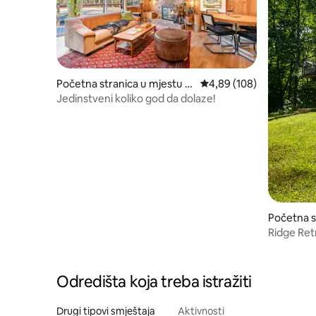
Početna stranica u mjestu In
prosječna ocjena 4,89 od
4,89 (108)
tervale
Jedinstveni koliko god da dolaze!
Početna s
on
Ridge Retr
Hidromas
Odredišta koja treba istražiti
Drugi tipovi smještaja
Aktivnosti