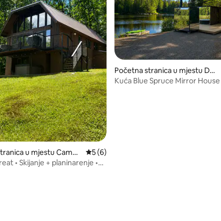
 5, recenzija: 108
Početna stranica u mjestu Dalt
on
Kuća Blue Spruce Mirror House
FarAway Pond-u
tranica u mjestu Campt
prosječna ocjena 5 od 5, recenzija: 6
5 (6)
eat • Skijanje + planinarenje •
ažna kada + sauna