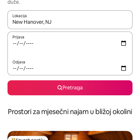
duže.
Lokacija
Kad su rezultati dostupni, možete da se krećete kroz njih pomoću 
Prijava
Odjava
Pretraga
Prostori za mjesečni najam u bližoj okolini