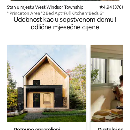
Stan u mjestu West Windsor Township
prosječna ocjen
4,94 (376)
* Princeton Area *2 Bed Apt*Full Kitchen*Beds 6*
Udobnost kao u sopstvenom domu i
odlične mjesečne cijene
Potpuno opremljeni
Digitalni noma