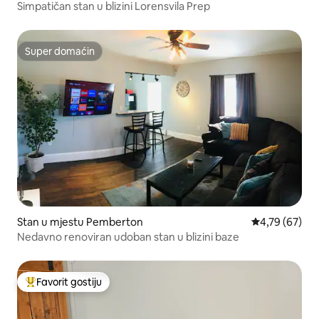
Simpatičan stan u blizini Lorensvila Prep
Super domaćin
Super domaćin
Stan u mjestu Pemberton
prosječna ocje
4,79 (67)
Nedavno renoviran udoban stan u blizini baze
Favorit gostiju
Glavni favorit gostiju