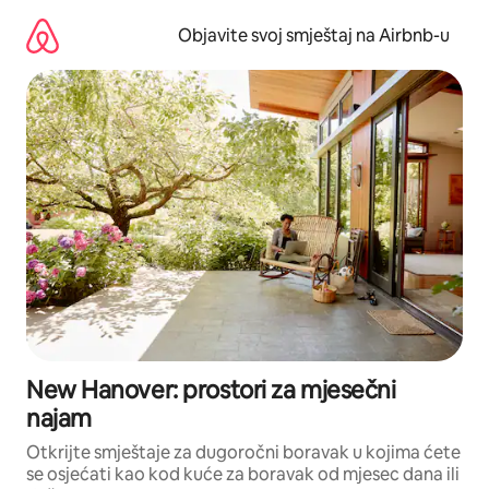
Pređi
na
Objavite svoj smještaj na Airbnb-u
sadržaj
New Hanover: prostori za mjesečni
najam
Otkrijte smještaje za dugoročni boravak u kojima ćete
se osjećati kao kod kuće za boravak od mjesec dana ili