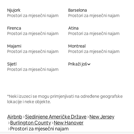
Njujork
Barselona
Prostori za mjesečni najam
Prostori za mjesečni najam
Firenca
Atina
Prostori za mjesečni najam
Prostori za mjesečni najam
Majami
Montreal
Prostori za mjesečni najam
Prostori za mjesečni najam
Sijetl
Prikaži još
Prostori za mjesečni najam
*Neki izuzeci se mogu primjenjivati na određene geografske
lokacije i neke objekte.
Airbnb
Sjedinjene Američke Države
New Jersey
Burlington County
New Hanover
Prostori za mjesečni najam