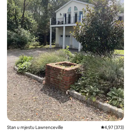
Stan u mjestu Lawrenceville
prosječna ocjen
4,97 (373)