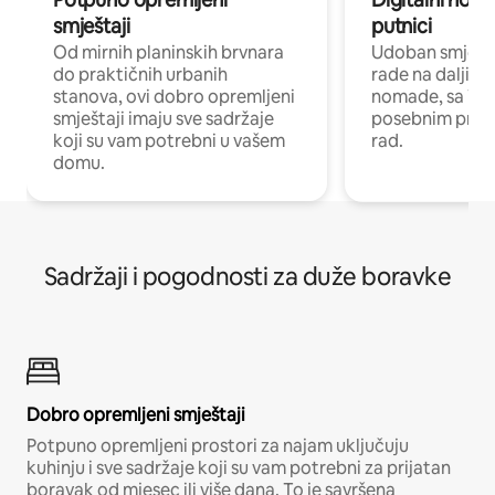
smještaji
putnici
Od mirnih planinskih brvnara
Udoban smještaj
do praktičnih urbanih
rade na daljinu 
stanova, ovi dobro opremljeni
nomade, sa Wi-
smještaji imaju sve sadržaje
posebnim prost
koji su vam potrebni u vašem
rad.
domu.
Sadržaji i pogodnosti za duže boravke
Dobro opremljeni smještaji
Potpuno opremljeni prostori za najam uključuju
kuhinju i sve sadržaje koji su vam potrebni za prijatan
boravak od mjesec ili više dana. To je savršena