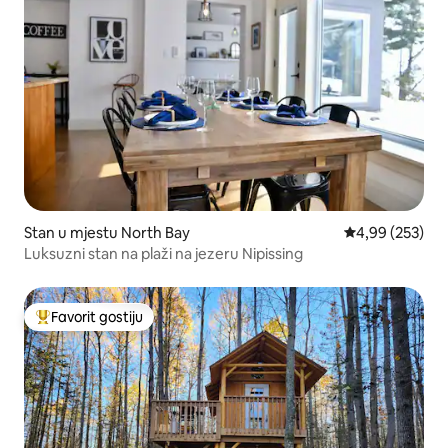
Stan u mjestu North Bay
prosječna ocjen
4,99 (253)
Luksuzni stan na plaži na jezeru Nipissing
Favorit gostiju
Glavni favorit gostiju