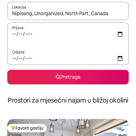
Lokacija
Kad su rezultati dostupni, možete da se krećete kroz njih pomoću 
Prijava
Odjava
Pretraga
Prostori za mjesečni najam u bližoj okolini
Favorit gostiju
Glavni favorit gostiju