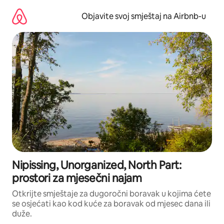
Pređi
na
Objavite svoj smještaj na Airbnb-u
sadržaj
Nipissing, Unorganized, North Part:
prostori za mjesečni najam
Otkrijte smještaje za dugoročni boravak u kojima ćete
se osjećati kao kod kuće za boravak od mjesec dana ili
duže.