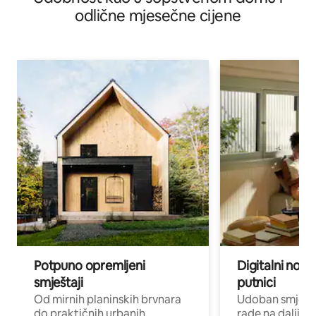
odlične mjesečne cijene
Potpuno opremljeni
Digitalni noma
smještaji
putnici
Od mirnih planinskih brvnara
Udoban smještaj
do praktičnih urbanih
rade na daljinu 