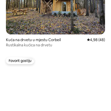
Kuća na drvetu u mjestu Corbeil
prosječna ocje
4,98 (48)
Rustikalna kućica na drvetu
Favorit gostiju
Favorit gostiju