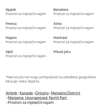
Njujork
Barselona
Prostori za mjesečni najam
Prostori za mjesečni najam
Firenca
Atina
Prostori za mjesečni najam
Prostori za mjesečni najam
Majami
Montreal
Prostori za mjesečni najam
Prostori za mjesečni najam
Sijetl
Prikaži još
Prostori za mjesečni najam
*Neki izuzeci se mogu primjenjivati na određene geografske
lokacije i neke objekte.
Airbnb
Kanada
Ontario
Nipissing District
Nipissing, Unorganized, North Part
Prostori za mjesečni najam