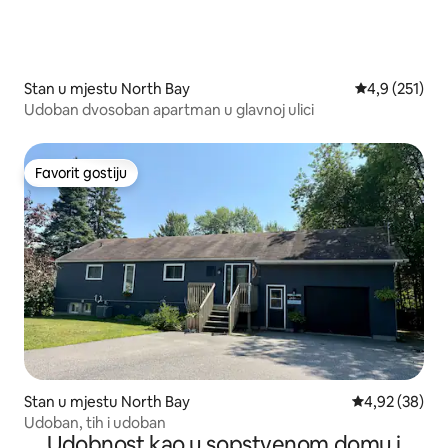
Stan u mjestu North Bay
prosječna ocj
4,9 (251)
Udoban dvosoban apartman u glavnoj ulici
Favorit gostiju
Favorit gostiju
Stan u mjestu North Bay
prosječna ocje
4,92 (38)
Udoban, tih i udoban
Udobnost kao u sopstvenom domu i