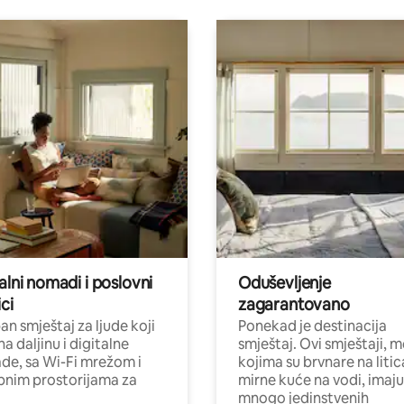
alni nomadi i poslovni
Oduševljenje
ci
zagarantovano
n smještaj za ljude koji
Ponekad je destinacija
na daljinu i digitalne
smještaj. Ovi smještaji, 
e, sa Wi-Fi mrežom i
kojima su brvnare na liti
nim prostorijama za
mirne kuće na vodi, imaju
mnogo jedinstvenih