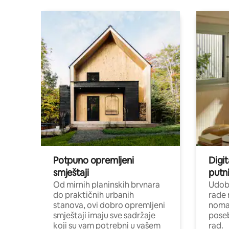
Potpuno opremljeni
Digit
smještaji
putni
Od mirnih planinskih brvnara
Udoba
do praktičnih urbanih
rade 
stanova, ovi dobro opremljeni
nomad
smještaji imaju sve sadržaje
poseb
koji su vam potrebni u vašem
rad.