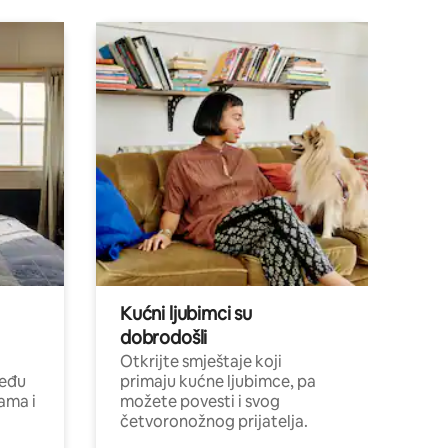
Kućni ljubimci su
dobrodošli
Otkrijte smještaje koji
među
primaju kućne ljubimce, pa
cama i
možete povesti i svog
četvoronožnog prijatelja.