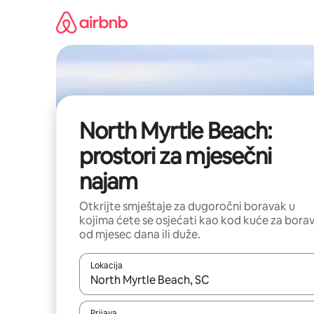
Pređi
na
sadržaj
North Myrtle Beach:
prostori za mjesečni
najam
Otkrijte smještaje za dugoročni boravak u
kojima ćete se osjećati kao kod kuće za bora
od mjesec dana ili duže.
Lokacija
Kad su rezultati dostupni, možete da se krećete kr
Prijava