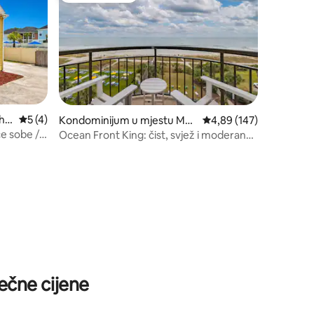
h
prosječna ocjena 5 od 5, recenzija: 4
5 (4)
Kondominijum u mjestu Myr
prosječna ocjena 4,89 o
4,89 (147)
tle Beach
e sobe / 3
Ocean Front King: čist, svjež i moderan
 – za 11
stil
ečne cijene