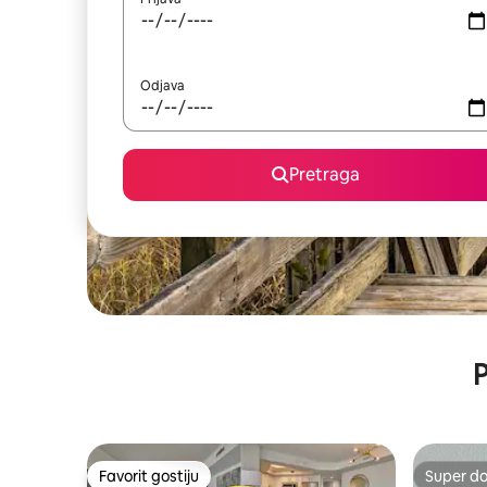
Odjava
Pretraga
P
Favorit gostiju
Super d
Favorit gostiju
Super d