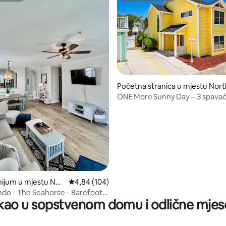
d 5, recenzija: 110
Početna stranica u mjestu Nort
Myrtle Beach
ONE More Sunny Day – 3 spavać
kupatila sa bazenom i đakuzijem
osoba
ijum u mjestu Nor
prosječna ocjena 4,84 od 5, recenzija: 104
4,84 (104)
 Beach
do - The Seahorse - Barefoot
ao u sopstvenom domu i odlične mjes
 NMB