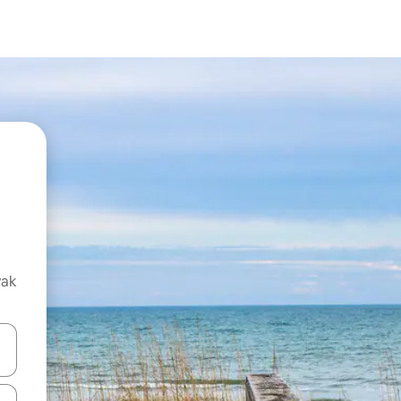
vak
oz njih pomoću strelica nagore i nadolje, kao i da ih istražujte dodirom