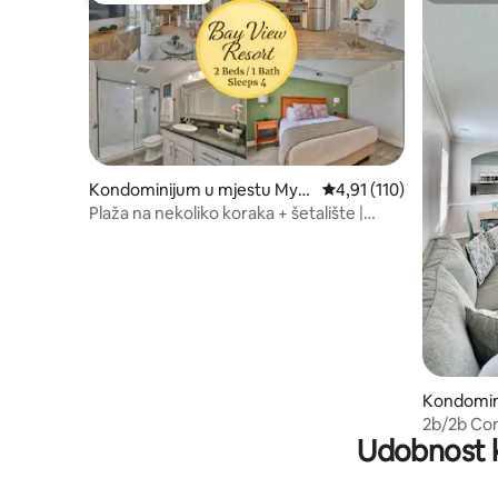
Kondominijum u mjestu Myrt
prosječna ocjena 4,91 o
4,91 (110)
le Beach
Plaža na nekoliko koraka + šetalište |
Odmaralište Bay View
Kondomin
th Myrtle
2b/2b Con
Udobnost k
Landing,