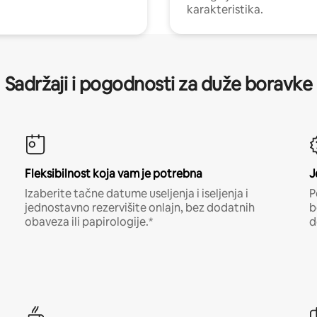
karakteristika.
Sadržaji i pogodnosti za duže boravke
Fleksibilnost koja vam je potrebna
J
Izaberite tačne datume useljenja i iseljenja i
P
jednostavno rezervišite onlajn, bez dodatnih
b
obaveza ili papirologije.*
d