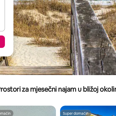
rostori za mjesečni najam u bližoj okoli
omaćin
Super domaćin
omaćin
Super domaćin