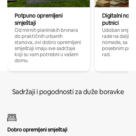
Potpuno opremljeni
Digitalni noma
smještaji
putnici
Od mirnih planinskih brvnara
Udoban smještaj
do praktičnih urbanih
rade na daljinu 
stanova, ovi dobro opremljeni
nomade, sa Wi-
smještaji imaju sve sadržaje
posebnim prost
koji su vam potrebni u vašem
rad.
domu.
Sadržaji i pogodnosti za duže boravke
Dobro opremljeni smještaji