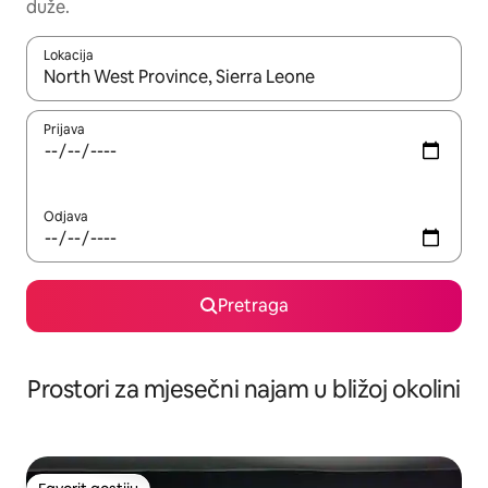
duže.
Lokacija
Kad su rezultati dostupni, možete da se krećete kroz njih pomoću 
Prijava
Odjava
Pretraga
Prostori za mjesečni najam u bližoj okolini