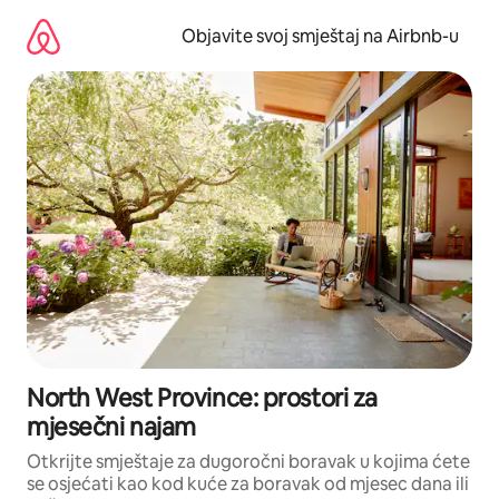
Pređi
na
Objavite svoj smještaj na Airbnb-u
sadržaj
North West Province: prostori za
mjesečni najam
Otkrijte smještaje za dugoročni boravak u kojima ćete
se osjećati kao kod kuće za boravak od mjesec dana ili