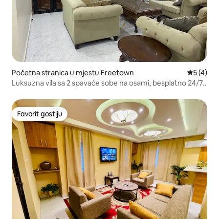
Početna stranica u mjestu Freetown
prosječna
5 (4)
Luksuzna vila sa 2 spavaće sobe na osami, besplatno 24/7,
potpuno solarna
Favorit gostiju
Favorit gostiju