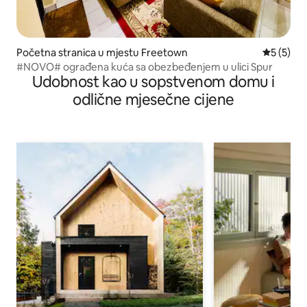
Početna stranica u mjestu Freetown
prosječna
5 (5)
#NOVO# ograđena kuća sa obezbeđenjem u ulici Spur
Udobnost kao u sopstvenom domu i
odlične mjesečne cijene