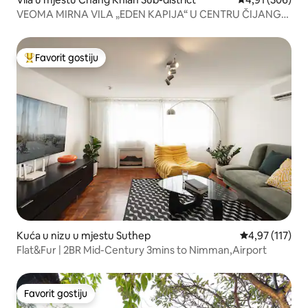
VEOMA MIRNA VILA „EDEN KAPIJA“ U CENTRU ČIJANG
MAJA
Favorit gostiju
Glavni favorit gostiju
Kuća u nizu u mjestu Suthep
prosječna ocje
4,97 (117)
Flat&Fur | 2BR Mid-Century 3mins to Nimman,Airport
Favorit gostiju
Favorit gostiju