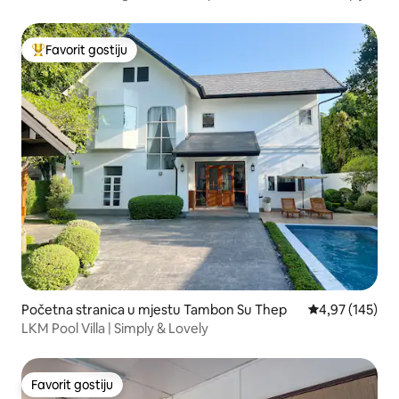
Thapae
Favorit gostiju
Glavni favorit gostiju
Početna stranica u mjestu Tambon Su Thep
prosječna ocjen
4,97 (145)
LKM Pool Villa | Simply & Lovely
Favorit gostiju
Favorit gostiju