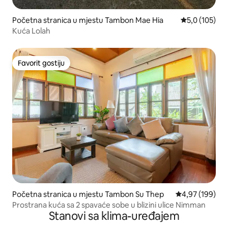
Početna stranica u mjestu Tambon Mae Hia
prosječna ocj
5,0 (105)
Kuća Lolah
Favorit gostiju
Favorit gostiju
Početna stranica u mjestu Tambon Su Thep
prosječna ocjen
4,97 (199)
Prostrana kuća sa 2 spavaće sobe u blizini ulice Nimman
Stanovi sa klima-uređajem