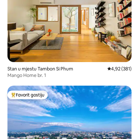
Stan u mjestu Tambon Si Phum
prosječna ocjen
4,92 (381)
Mango Home br. 1
Favorit gostiju
Glavni favorit gostiju