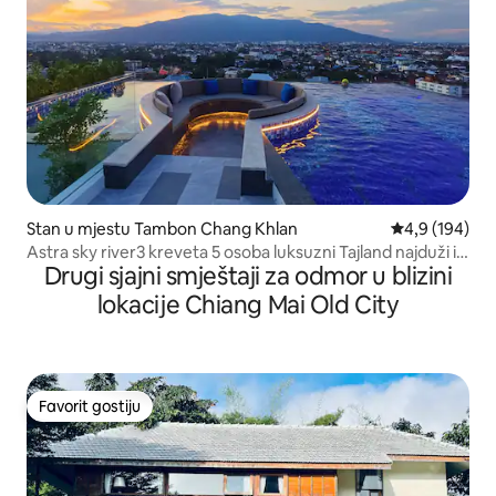
Stan u mjestu Tambon Chang Khlan
prosječna ocje
4,9 (194)
Astra sky river3 kreveta 5 osoba luksuzni Tajland najduži i
Drugi sjajni smještaji za odmor u blizini
najlepši bazen bez ivica + najlepši zalazak sunca sa
pogledom na planinu Suthep + zajednička kancelarija +
lokacije Chiang Mai Old City
blizu starog grada
Favorit gostiju
Favorit gostiju