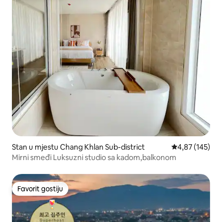
Stan u mjestu Chang Khlan Sub-district
prosječna ocjen
4,87 (145)
Mirni smeđi Luksuzni studio sa kadom,balkonom
Favorit gostiju
Favorit gostiju