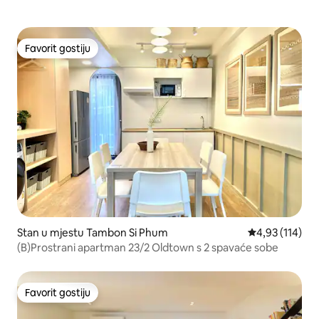
Favorit gostiju
Favorit gostiju
Stan u mjestu Tambon Si Phum
prosječna ocjen
4,93 (114)
(B)Prostrani apartman 23/2 Oldtown s 2 spavaće sobe
Favorit gostiju
Favorit gostiju