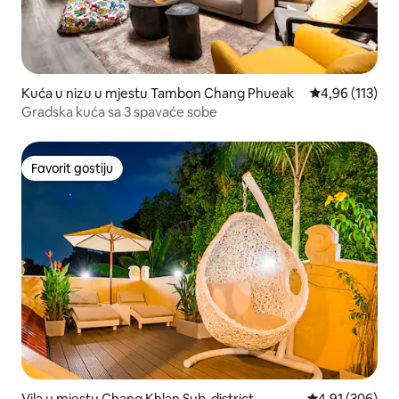
Kuća u nizu u mjestu Tambon Chang Phueak
prosječna ocjen
4,96 (113)
Gradska kuća sa 3 spavaće sobe
Favorit gostiju
Favorit gostiju
Vila u mjestu Chang Khlan Sub-district
prosječna ocjen
4,91 (306)