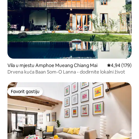
Vila u mjestu Amphoe Mueang Chiang Mai
prosječna ocjen
4,94 (179)
Drvena kuća Baan Som-O Lanna - dodirnite lokalni život
Favorit gostiju
Favorit gostiju