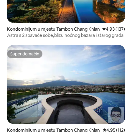
Kondominijum u mjestu Tambon Chang Khlan
prosječna ocjen
4,93 (137)
Astra s 2 spavaće sobe,blizu noćnog bazara i starog grada
Super domaćin
Super domaćin
Kondominijum u mjestu Tambon Chang Khlan
prosječna ocje
4,95 (112)