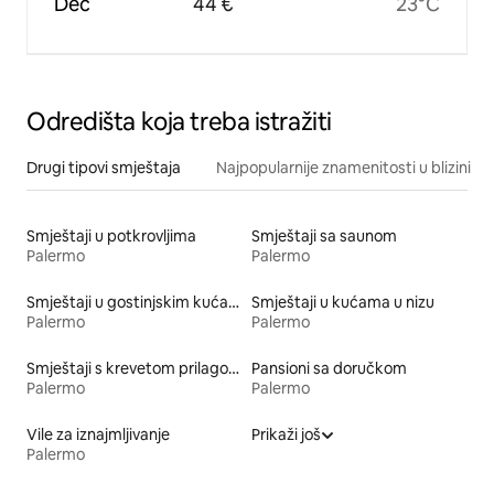
Dec
44 €
23°C
Odredišta koja treba istražiti
Drugi tipovi smještaja
Najpopularnije znamenitosti u blizini
Smještaji u potkrovljima
Smještaji sa saunom
Palermo
Palermo
Smještaji u gostinjskim kućama
Smještaji u kućama u nizu
Palermo
Palermo
Smještaji s krevetom prilagođene visine
Pansioni sa doručkom
Palermo
Palermo
Vile za iznajmljivanje
Prikaži još
Palermo