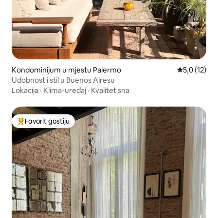
Kondominijum u mjestu Palermo
prosječna oc
5,0 (12)
Udobnost i stil u Buenos Airesu
Lokacija
·
Klima-uređaj
·
Kvalitet sna
Favorit gostiju
Glavni favorit gostiju