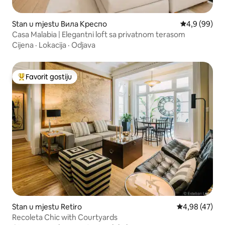
Stan u mjestu Вила Креспо
prosječna ocj
4,9 (99)
Casa Malabia | Elegantni loft sa privatnom terasom
Cijena
·
Lokacija
·
Odjava
Favorit gostiju
Glavni favorit gostiju
Stan u mjestu Retiro
prosječna ocje
4,98 (47)
Recoleta Chic with Courtyards