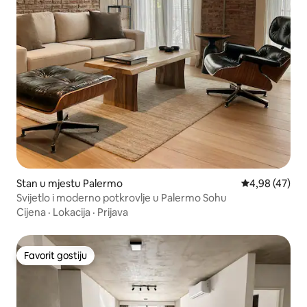
Stan u mjestu Palermo
prosječna ocje
4,98 (47)
Svijetlo i moderno potkrovlje u Palermo Sohu
Cijena
·
Lokacija
·
Prijava
Favorit gostiju
Favorit gostiju