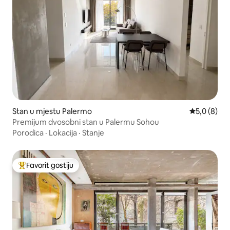
Stan u mjestu Palermo
prosječna o
5,0 (8)
Premijum dvosobni stan u Palermu Sohou
Porodica
·
Lokacija
·
Stanje
Favorit gostiju
Glavni favorit gostiju