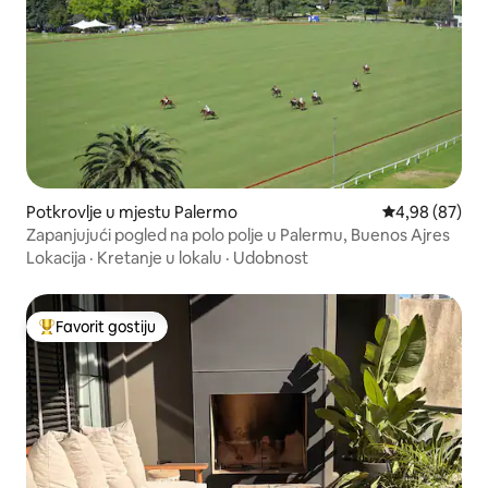
Potkrovlje u mjestu Palermo
prosječna ocje
4,98 (87)
Zapanjujući pogled na polo polje u Palermu, Buenos Ajres
Lokacija
·
Kretanje u lokalu
·
Udobnost
Favorit gostiju
Glavni favorit gostiju