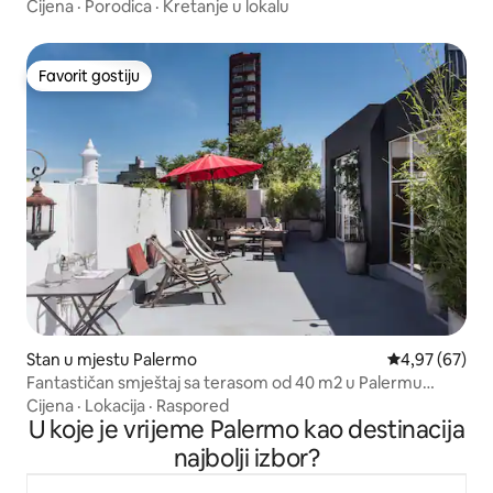
Cijena
·
Porodica
·
Kretanje u lokalu
Favorit gostiju
Favorit gostiju
Stan u mjestu Palermo
prosječna ocje
4,97 (67)
Fantastičan smještaj sa terasom od 40 m2 u Palermu
Soho!
Cijena
·
Lokacija
·
Raspored
U koje je vrijeme Palermo kao destinacija
najbolji izbor?