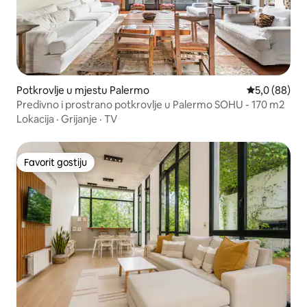
Potkrovlje u mjestu Palermo
prosječna ocj
5,0 (88)
Predivno i prostrano potkrovlje u Palermo SOHU - 170 m2
Lokacija
·
Grijanje
·
TV
Favorit gostiju
Favorit gostiju