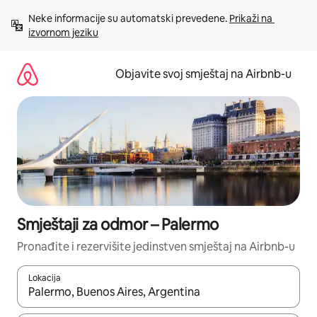
Pređi
Neke informacije su automatski prevedene. 
Prikaži na 
na
izvornom jeziku
sadržaj
Objavite svoj smještaj na Airbnb-u
Smještaji za odmor – Palermo
Pronađite i rezervišite jedinstven smještaj na Airbnb-u
Lokacija
Kad su rezultati dostupni, možete da se krećete kroz njih pomoću 