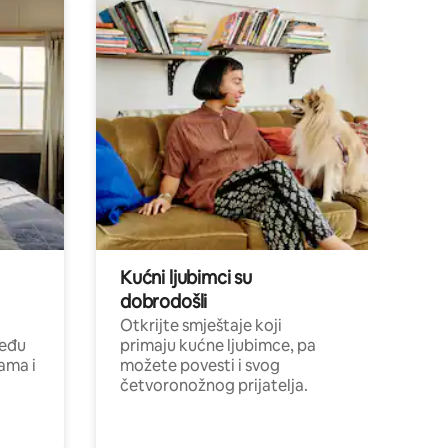
Kućni ljubimci su
dobrodošli
Otkrijte smještaje koji
među
primaju kućne ljubimce, pa
cama i
možete povesti i svog
četvoronožnog prijatelja.