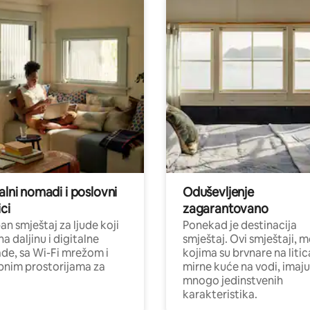
alni nomadi i poslovni
Oduševljenje
ci
zagarantovano
n smještaj za ljude koji
Ponekad je destinacija
na daljinu i digitalne
smještaj. Ovi smještaji, 
e, sa Wi-Fi mrežom i
kojima su brvnare na liti
nim prostorijama za
mirne kuće na vodi, imaju
mnogo jedinstvenih
karakteristika.