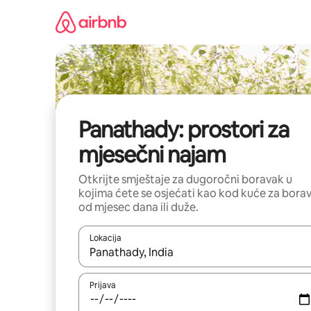
Pređi
na
sadržaj
Panathady: prostori za
mjesečni najam
Otkrijte smještaje za dugoročni boravak u
kojima ćete se osjećati kao kod kuće za bora
od mjesec dana ili duže.
Lokacija
Kad su rezultati dostupni, možete da se krećete kr
Prijava