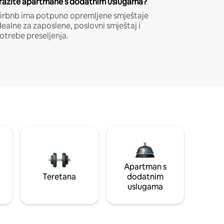
ražite apartmane s dodatnim uslugama?
irbnb ima potpuno opremljene smještaje
dealne za zaposlene, poslovni smještaj i
otrebe preseljenja.
Apartman s
Teretana
dodatnim
uslugama