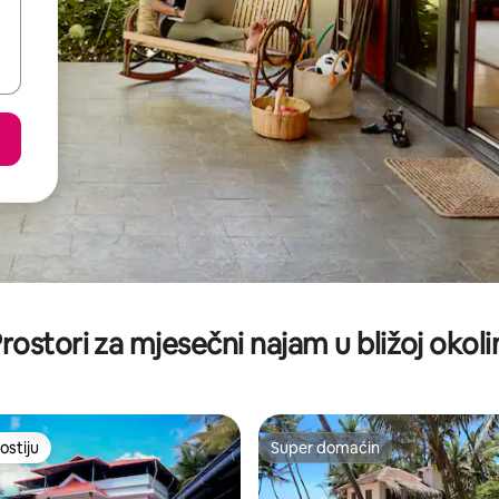
rostori za mjesečni najam u bližoj okoli
ostiju
Super domaćin
ostiju
Super domaćin