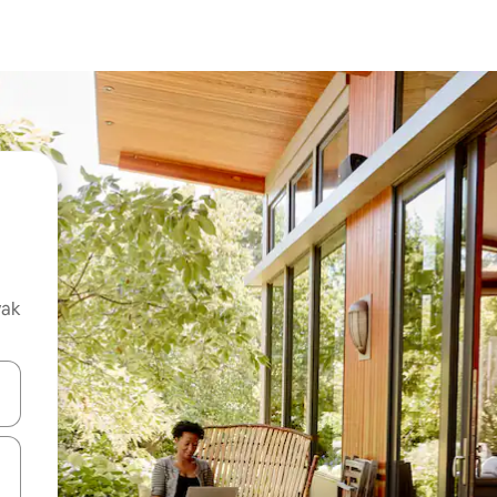
vak
oz njih pomoću strelica nagore i nadolje, kao i da ih istražujte dodirom