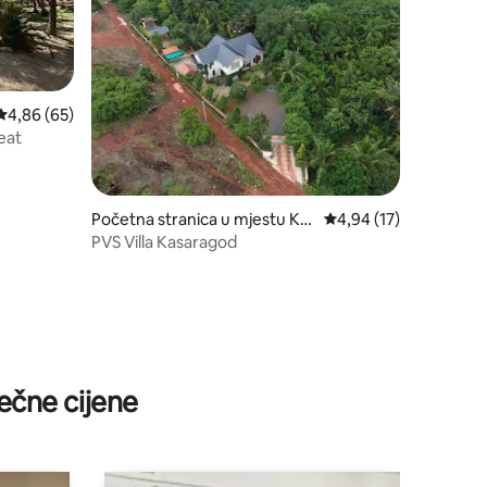
prosječna ocjena 4,86 od 5, recenzija: 65
4,86 (65)
eat
Početna stranica u mjestu Ka
prosječna ocjena 4,94 
4,94 (17)
saragod
PVS Villa Kasaragod
ečne cijene