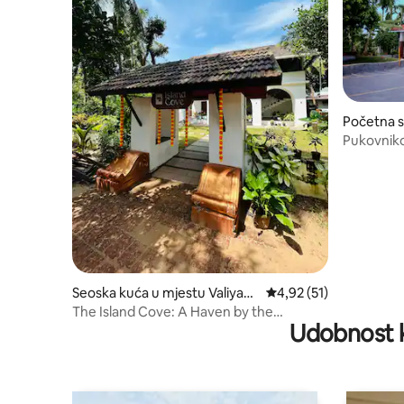
Početna s
ngad
Pukovniko
Seoska kuća u mjestu Valiyapa
prosječna ocjena 4,92 
4,92 (51)
ramba
The Island Cove: A Haven by the
Udobnost k
Backwaters