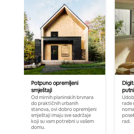
Potpuno opremljeni
Digit
smještaji
putni
Od mirnih planinskih brvnara
Udoba
do praktičnih urbanih
rade 
stanova, ovi dobro opremljeni
nomad
smještaji imaju sve sadržaje
poseb
koji su vam potrebni u vašem
rad.
domu.