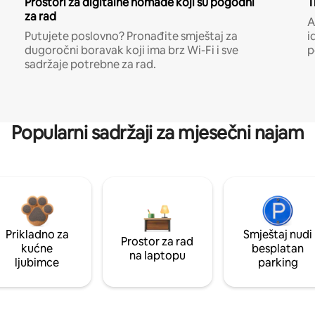
Prostori za digitalne nomade koji su pogodni
T
za rad
A
Putujete poslovno? Pronađite smještaj za
i
dugoročni boravak koji ima brz Wi-Fi i sve
p
sadržaje potrebne za rad.
Popularni sadržaji za mjesečni najam
Prikladno za
Smještaj nudi
Prostor za rad
kućne
besplatan
na laptopu
ljubimce
parking