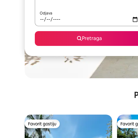
Odjava
Pretraga
P
Favorit gostiju
Favorit g
Favorit gostiju
Favorit g