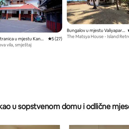
Bungalov u mjestu Valiyapara
mba
The Matsya House - Island Retr
tranica u mjestu Kanha
prosječna ocjena 5 od 5, recenzija: 27
5 (27)
va vila, smještaj
od 5, recenzija: 51
ao u sopstvenom domu i odlične mjes