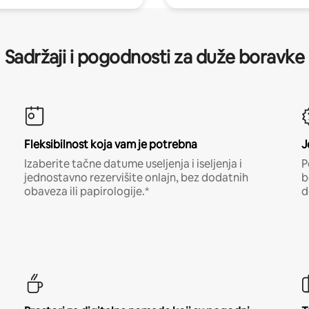
Sadržaji i pogodnosti za duže boravke
Fleksibilnost koja vam je potrebna
J
Izaberite tačne datume useljenja i iseljenja i
P
jednostavno rezervišite onlajn, bez dodatnih
b
obaveza ili papirologije.*
d